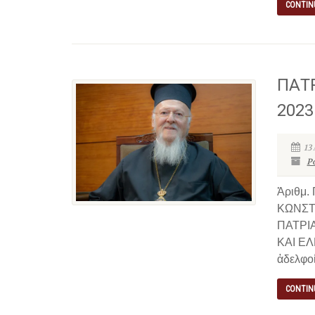
CONTIN
ΠΑΤΡ
2023
13
P
Ἀριθμ.
ΚΩΝΣΤ
ΠΑΤΡΙ
ΚΑΙ EΛ
ἀδελφοί
CONTIN