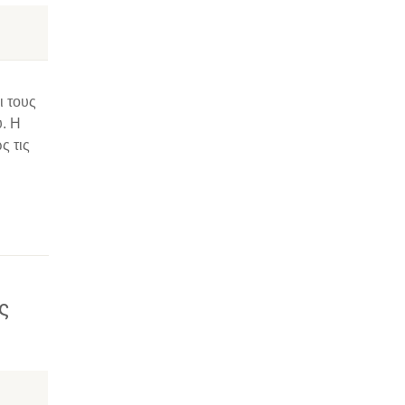
ι τους
υ. Η
ς τις
ς