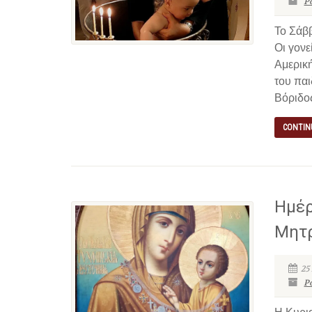
P
Το Σάβ
Οι γονε
Αμερική
του παι
Βόριδος
CONTIN
Ημέρ
Μητ
25
P