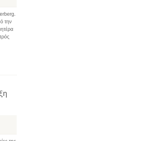
erberg.
ό την
μητέρα
ατρός
ξη