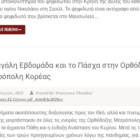
α αποκαλυπτήρια του ψηφιδωτού στην Κρήνη της αυλής του καθ
υ αγίου Νικολάου στη Σεούλ. Το ψηφιδωτό είναι αντίγραφο από
ο ψηφιδωτό που βρίσκεται στο Μαυσωλείο...
UE READING
γάλη Εβδομάδα και το Πάσχα στην Ορθό
ρόπολη Κορέας
 Απριλίου, 2023
Posted By: Presvytera Theodoti
osts EL
Ελληνικά
pll_6444b3c2000cc
θήματα ακατάπαυστης δοξολογίας προς τον Θεό, αλλά και πνευ
ης γιορτάστηκαν σε όλες τις ενορίες της Ορθόδοξης Μητρόπολη
τα άχραντα Πάθη και η ένδοξη Ανάσταση του Κυρίου. Μετά τις 
ίες των τριών προηγουμένων χρόνων λόγω της πανδημίας, για