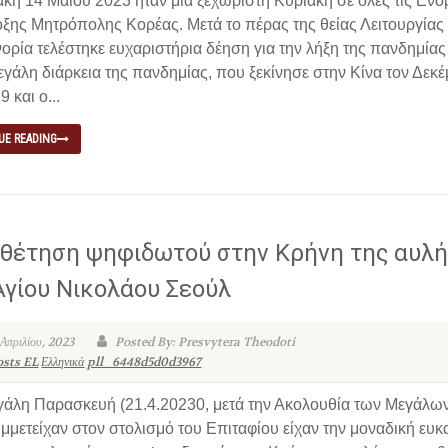
κή 14 Μαΐου 2023 ήταν μια ξεχωριστή Κυριακή σε όλες τις Ενορ
ξης Μητρόπολης Κορέας. Μετά το πέρας της θείας Λειτουργίας
ορία τελέστηκε ευχαριστήρια δέηση για την λήξη της πανδημίας
εγάλη διάρκεια της πανδημίας, που ξεκίνησε στην Κίνα τον Δεκ
9 και ο...
UE READING
θέτηση ψηφιδωτού στην Κρήνη της αυλή
Αγίου Νικολάου Σεούλ
 Απριλίου, 2023
Posted By: Presvytera Theodoti
osts EL
Ελληνικά
pll_6448d5d0d3967
γάλη Παρασκευή (21.4.20230, μετά την Ακολουθία των Μεγάλω
μμετείχαν στον στολισμό του Επιταφίου είχαν την μοναδική ευκα