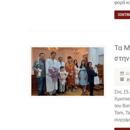
φορά κα
CONTIN
Τα Μ
στην
21
P
Στις 15
Χριστι
του Βαπ
Tom, Ta
συγχαρη