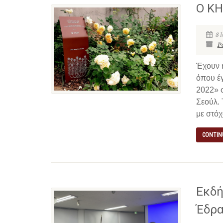
Ο ΚΗ
8 
P
Έχουν 
όπου έ
2022» 
Σεούλ.
με στόχο
CONTIN
Εκδή
Έδρα