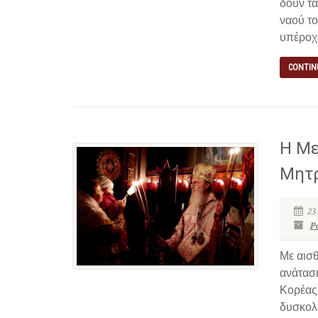
δουν τ
ναού το
υπέροχ
CONTIN
Η Με
Μητ
23
P
Με αισ
ανάτασ
Κορέας 
δυσκολ