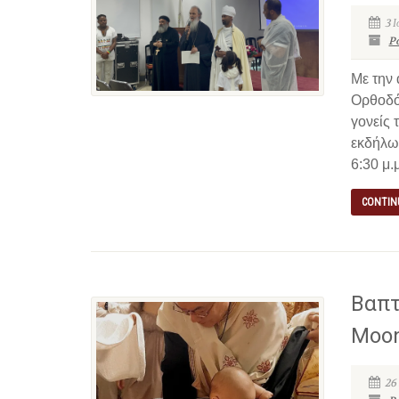
3 Ι
P
Με την
Ορθοδό
γονείς 
εκδήλω
6:30 μ.μ
CONTIN
Βαπτ
Moo
26