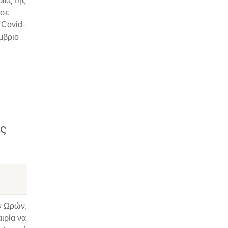
ίες της
 σε
 Covid-
έμβριο
ς
ν Ωρών,
ιρία να