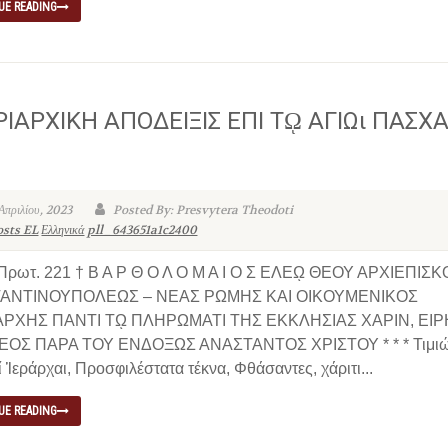
UE READING
ΙΑΡΧΙΚΗ ΑΠΟΔΕΙΞΙΣ ΕΠΙ Τῼ ΑΓΙΩι ΠΑΣΧ
 Απριλίου, 2023
Posted By: Presvytera Theodoti
osts EL
Ελληνικά
pll_643651a1c2400
 Πρωτ. 221 † Β Α Ρ Θ Ο Λ Ο Μ Α Ι Ο Σ ΕΛΕῼ ΘΕΟΥ ΑΡΧΙΕΠΙΣ
ΑΝΤΙΝΟΥΠΟΛΕΩΣ – ΝΕΑΣ ΡΩΜΗΣ ΚΑΙ ΟΙΚΟΥΜΕΝΙΚΟΣ
ΑΡΧΗΣ ΠΑΝΤΙ Τῼ ΠΛΗΡΩΜΑΤΙ ΤΗΣ ΕΚΚΛΗΣΙΑΣ ΧΑΡΙΝ, ΕΙ
ΕΟΣ ΠΑΡΑ ΤΟΥ ΕΝΔΟΞΩΣ ΑΝΑΣΤΑΝΤΟΣ ΧΡΙΣΤΟΥ * * * Τιμιώ
 Ἱεράρχαι, Προσφιλέστατα τέκνα, Φθάσαντες, χάριτι...
UE READING