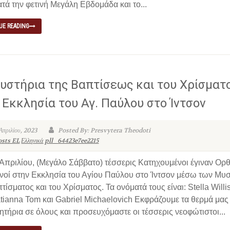
τά την φετινή Μεγάλη Εβδομάδα και το...
UE READING
υστήρια της Βαπτίσεως και του Χρίσματ
 Εκκλησία του Αγ. Παύλου στο Ίντσον
 Απριλίου, 2023
Posted By: Presvytera Theodoti
osts EL
Ελληνικά
pll_64423e7ee2215
 Απριλίου, (Μεγάλο Σάββατο) τέσσερις Κατηχουμένοι έγιναν Ορ
ανοί στην Εκκλησία του Αγίου Παύλου στο Ίντσον μέσω των Μυ
τίσματος και του Χρίσματος. Τα ονόματά τους είναι: Stella Willis
tianna Tom και Gabriel Michaelovich Εκφράζουμε τα θερμά μας
τήρια σε όλους και προσευχόμαστε οι τέσσερις νεοφώτιστοι...