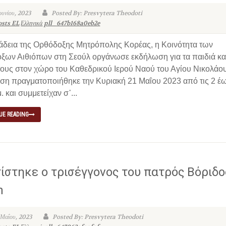
ουνίου, 2023
Posted By: Presvytera Theodoti
osts EL
Ελληνικά
pll_647b168a0eb2e
 άδεια της Ορθόδοξης Μητρόπολης Κορέας, η Κοινότητα των
ξων Αιθιόπων στη Σεούλ οργάνωσε εκδήλωση για τα παιδιά κα
τους στον χώρο του Καθεδρικού Ιερού Ναού του Αγίου Νικολάο
ση πραγματοποιήθηκε την Κυριακή 21 Μαΐου 2023 από τις 2 έω
. και συμμετείχαν σ᾽...
UE READING
ίστηκε ο τρισέγγονος του πατρός Βόριδο
n
 Μαΐου, 2023
Posted By: Presvytera Theodoti