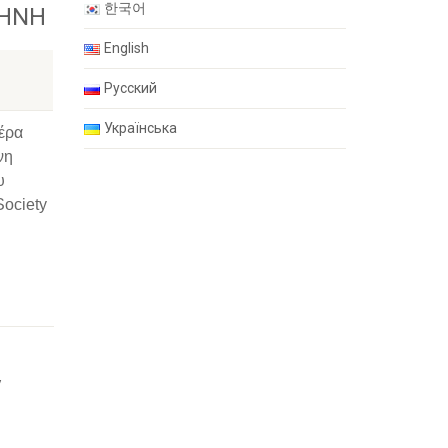
한국어
ΡΗΝΗ
English
Русский
Українська
μέρα
νη
υ
Society
ν