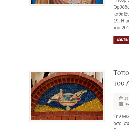
Η Κυρια
Ορθόδο
κάθε Εν
19. Η μ
του 201
CONTIN
Τοπο
του 
26
P
Την Με
όσοι συ