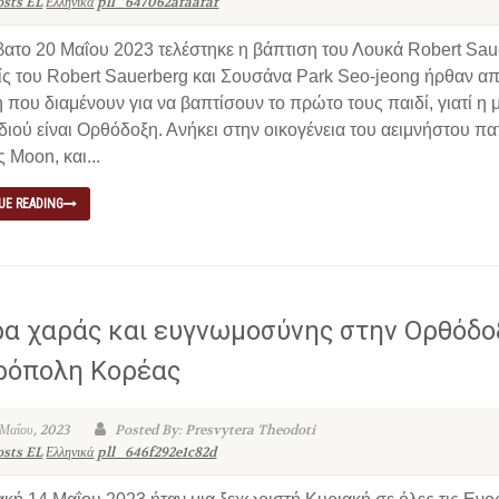
osts EL
Ελληνικά
pll_647062afaafaf
βατο 20 Μαΐου 2023 τελέστηκε η βάπτιση του Λουκά Robert Sau
ίς του Robert Sauerberg και Σουσάνα Park Seo-jeong ήρθαν απ
 που διαμένουν για να βαπτίσουν το πρώτο τους παιδί, γιατί η 
διού είναι Ορθόδοξη. Ανήκει στην οικογένεια του αειμνήστου π
 Moon, και...
UE READING
α χαράς και ευγνωμοσύνης στην Ορθόδο
ρόπολη Κορέας
 Μαΐου, 2023
Posted By: Presvytera Theodoti
osts EL
Ελληνικά
pll_646f292e1c82d