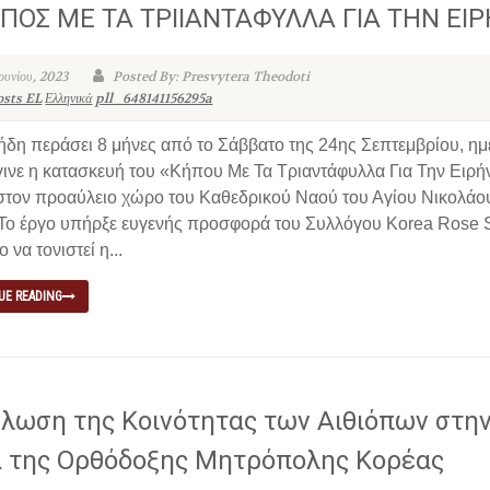
ΠΟΣ ΜΕ ΤΑ ΤΡΙΙΑΝΤΑΦΥΛΛΑ ΓΙΑ ΤΗΝ ΕΙ
Ιουνίου, 2023
Posted By: Presvytera Theodoti
osts EL
Ελληνικά
pll_648141156295a
ήδη περάσει 8 μήνες από το Σάββατο της 24ης Σεπτεμβρίου, η
γινε η κατασκευή του «Κήπου Με Τα Τριαντάφυλλα Για Την Ειρή
στον προαύλειο χώρο του Καθεδρικού Ναού του Αγίου Νικολάο
 Το έργο υπήρξε ευγενής προσφορά του Συλλόγου Korea Rose 
 να τονιστεί η...
UE READING
λωση της Κοινότητας των Αιθιόπων στη
 της Ορθόδοξης Μητρόπολης Κορέας