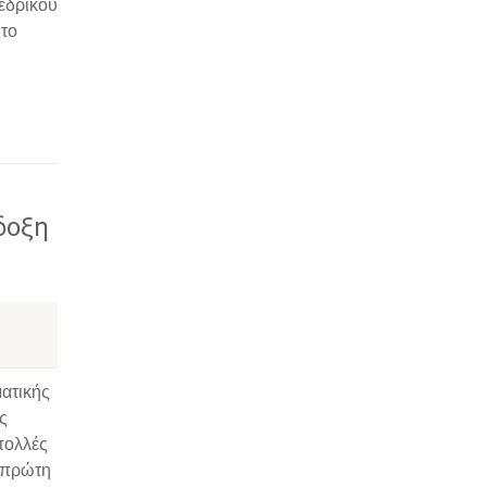
εδρικού
 το
δοξη
ματικής
ς
πολλές
 πρώτη