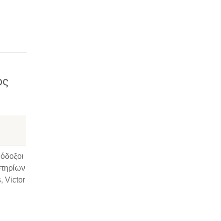
ος
θόδοξοι
στηρίων
, Victor