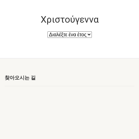
Χριστούγεννα
찾아오시는 길