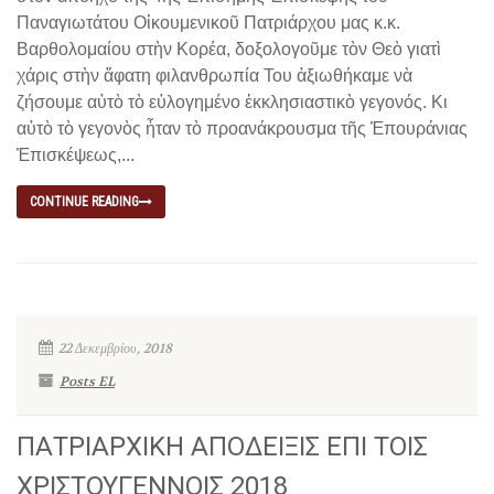
Παναγιωτάτου Οἰκουμενικοῦ Πατριάρχου μας κ.κ.
Βαρθολομαίου στὴν Κορέα, δοξολογοῦμε τὸν Θεὸ γιατὶ
χάρις στὴν ἄφατη φιλανθρωπία Του ἀξιωθήκαμε νὰ
ζήσουμε αὐτὸ τὸ εὐλογημένο ἐκκλησιαστικὸ γεγονός. Κι
αὐτὸ τὸ γεγονὸς ἦταν τὸ προανάκρουσμα τῆς Ἐπουράνιας
Ἐπισκέψεως,...
CONTINUE READING
22 Δεκεμβρίου, 2018
Posts EL
ΠΑΤΡΙΑΡΧΙΚΗ ΑΠΟΔΕΙΞΙΣ ΕΠΙ ΤΟΙΣ
ΧΡΙΣΤΟΥΓΕΝΝΟΙΣ 2018