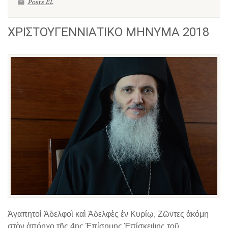
Posts EL
ΧΡΙΣΤΟΥΓΕΝΝΙΑΤΙΚΟ ΜΗΝΥΜΑ 2018
Ἀγαπητοὶ Ἀδελφοὶ καὶ Ἀδελφὲς ἐν Κυρίῳ, Ζῶντες ἀκόμη
στὸν ἀπόηχο τῆς 4ης Ἐπίσημης Ἐπίσκεψης τοῦ