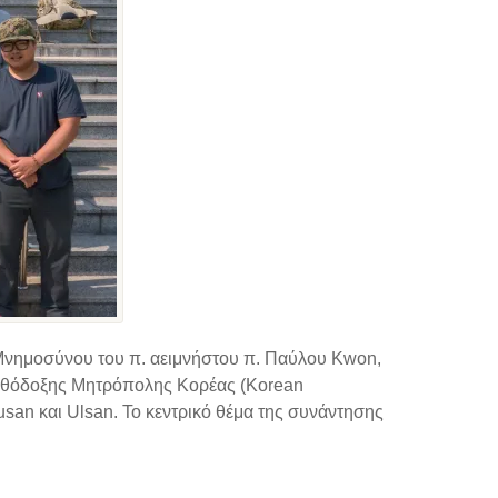
υ Mνημοσύνου του π. αειμνήστου π. Παύλου Kwon,
Ορθόδοξης Μητρόπολης Κορέας (Korean
usan και Ulsan. Το κεντρικό θέμα της συνάντησης