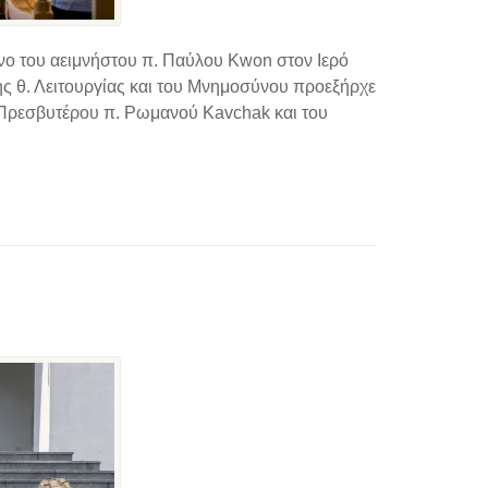
ο του αειμνήστου π. Παύλου Kwon στον Ιερό
ς θ. Λειτουργίας και του Μνημοσύνου προεξήρχε
Πρεσβυτέρου π. Ρωμανού Kavchak και του