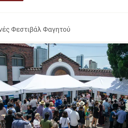
νές Φεστιβάλ Φαγητού