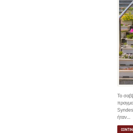
Το σαββ
πραγμα
Syndesm
ήταν...
CONTIN