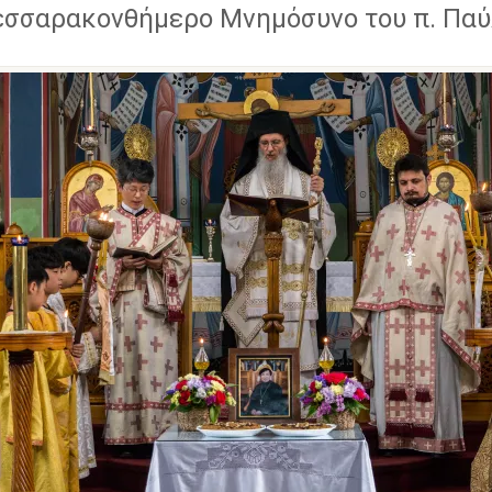
εσσαρακονθήμερο Μνημόσυνο του π. Πα