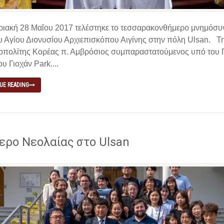
ριακή 28 Μαΐου 2017 τελέστηκε το τεσσαρακονθήμερο μνημόσυν
υ Αγίου Διονυσίου Αρχιεπισκόπου Αιγίνης στην πόλη Ulsan. Τη
οπολίτης Κορέας π. Αμβρόσιος συμπαραστατούμενος υπό του 
υ Γιοχάν Park....
UE READING
ερο Νεολαίας στο Ulsan