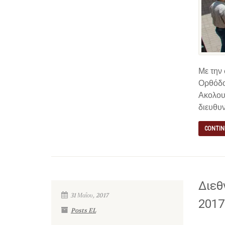
Με την 
Ορθόδο
Ακολου
διευθυν
CONTIN
Διεθ
31 Μαΐου, 2017
2017
Posts EL