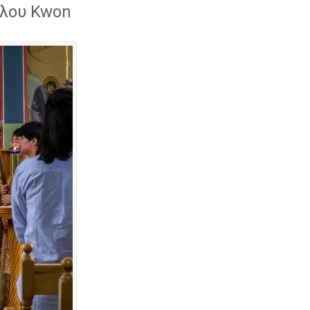
ύλου Kwon