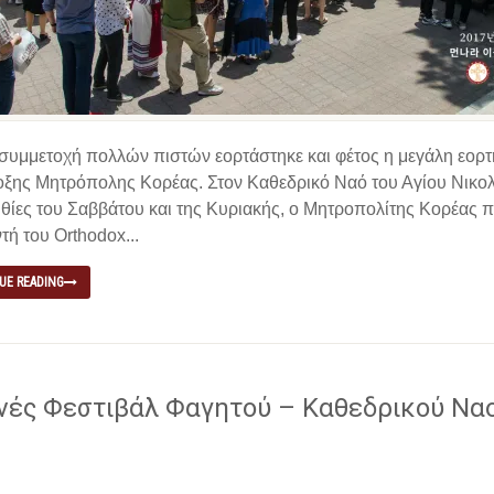
συμμετοχή πολλών πιστών εορτάστηκε και φέτος η μεγάλη εορτή 
ξης Μητρόπολης Κορέας. Στον Καθεδρικό Ναό του Αγίου Νικολά
θίες του Σαββάτου και της Κυριακής, ο Μητροπολίτης Κορέας 
τή του Orthodox...
UE READING
νές Φεστιβάλ Φαγητού – Καθεδρικού Ναού