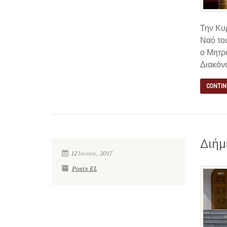
Την Κυ
Ναό το
ο Μητρ
Διακόνο
CONTIN
Διήμ
12 Ιουνίου, 2017
Posts EL