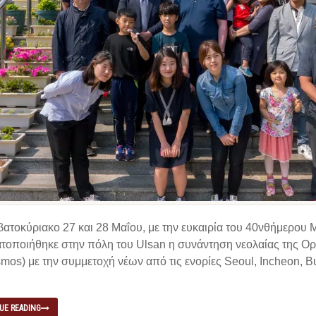
ατοκύριακο 27­ και 28 Μαΐου, με την ευκαιρία του 40νθήμερο
τοποιήθηκε στην πόλη του Ulsan η συνάντηση νεολαίας της 
os) με την συμμετοχή νέων από τις ενορίες Seoul, Incheon, B
UE READING