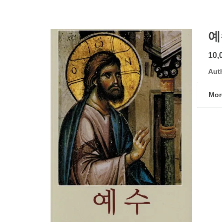
예
10,
Aut
Mor