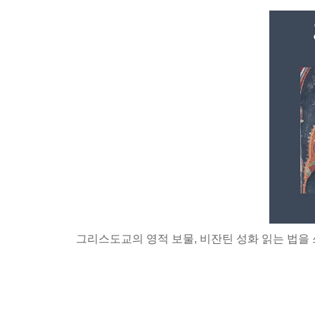
그리스도교의 영적 보물, 비잔틴 성화 읽는 법을