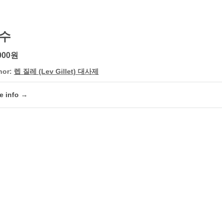
수
000원
hor:
렙 질레 (Lev Gillet) 대사제
e info →