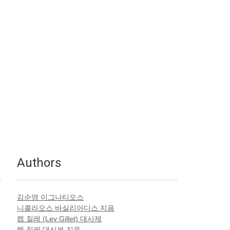
Authors
김순영 이그나티오스
니콜라오스 바실리아디스 지음
렙 질레 (Lev Gillet) 대사제
렙 질레 대신부 지음