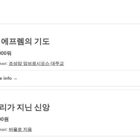
 에프렘의 기도
000워
hor:
조성암 암브로시오스 대주교
e info →
리가 지닌 신앙
00원
hor:
바울로 지음