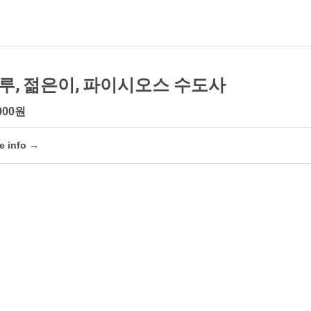
루, 젊은이, 파이시오스 수도사
000원
e info →