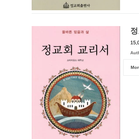
정
15,
Aut
Mor