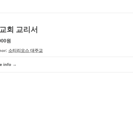
교회 교리서
000원
hor:
소티리오스 대주교
e info →