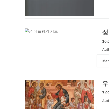
성
10.
Aut
Mor
우
7,0
Aut