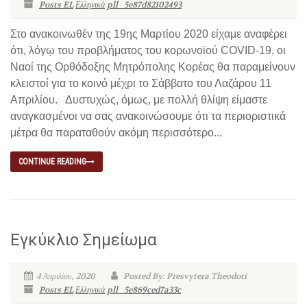
Posts EL
Ελληνικά
pll_5e87d82102493
Στο ανακοινωθέν της 19ης Μαρτίου 2020 είχαμε αναφέρει
ότι, λόγῳ του προβλήματος του κορωνοϊού COVID-19, οι
Ναοί της Ορθόδοξης Μητρόπολης Κορέας θα παραμείνουν
κλειστοί για το κοινό μέχρι το Σάββατο του Λαζάρου 11
Απριλίου. Δυστυχώς, όμως, με πολλή θλίψη είμαστε
αναγκασμένοι να σας ανακοινώσουμε ότι τα περιοριστικά
μέτρα θα παραταθούν ακόμη περισσότερο...
CONTINUE READING
Εγκύκλιο Σημείωμα
4 Απριλίου, 2020
Posted By: Presvytera Theodoti
Posts EL
Ελληνικά
pll_5e869ced7a33c