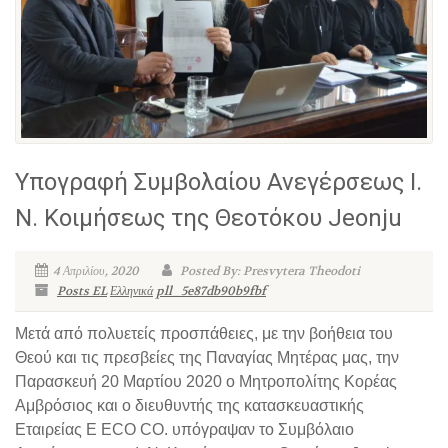
Υπογραφή Συμβολαίου Ανεγέρσεως Ι.
Ν. Κοιμήσεως της Θεοτόκου Jeonju
4 Απριλίου, 2020
Posted By: Presvytera Theodoti
Posts EL
Ελληνικά
pll_5e87db90b9fbf
Μετά από πολυετείς προσπάθειες, με την βοήθεια του
Θεού και τις πρεσβείες της Παναγίας Μητέρας μας, την
Παρασκευή 20 Μαρτίου 2020 ο Μητροπολίτης Κορέας
Αμβρόσιος και ο διευθυντής της κατασκευαστικής
Εταιρείας E ECO CO. υπόγραψαν το Συμβόλαιο