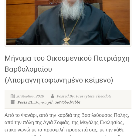
Μήνυμα του Οικουμενικού Πατριάρχη
Βαρθολομαίου
(Απομαγνητοφωνημένο κείμενο)
20 Μαρτίου, 2020
Posted By: Presvytera Theodoti
Posts EL
Ελληνικά
pll_5e745bed74bb1
Από το Φανάρι, από την καρδιά της Βασιλεύουσας Πόλης,
από την πόλη της Αγιά Σοφιάς, της Μεγάλης Εκκλησίας,
επικοινωνώ με τα προσφιλή προσωπά σας, με την κάθε