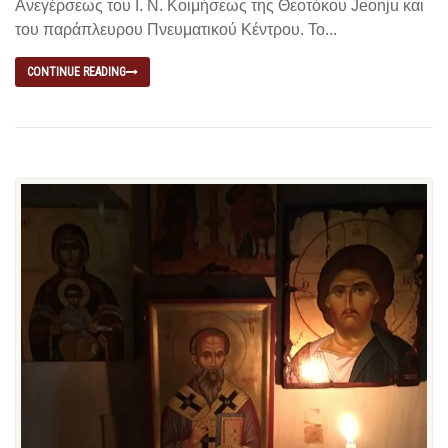
Ανεγέρσεως του Ι. Ν. Κοιμήσεως της Θεοτόκου Jeonju και
του παράπλευρου Πνευματικού Κέντρου. Το...
CONTINUE READING