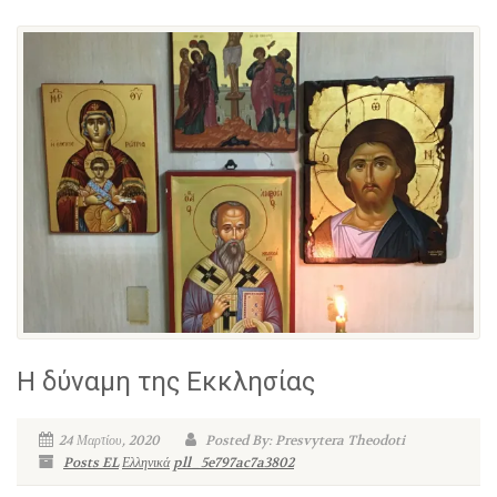
Η δύναμη της Εκκλησίας
24 Μαρτίου, 2020
Posted By: Presvytera Theodoti
Posts EL
Ελληνικά
pll_5e797ac7a3802