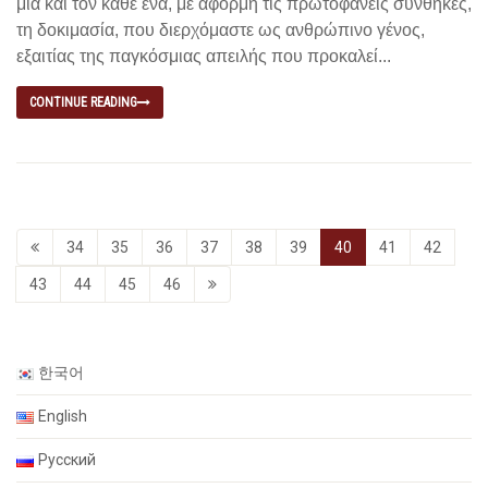
μια και τον κάθε ένα, με αφορμή τις πρωτοφανείς συνθήκες,
τη δοκιμασία, που διερχόμαστε ως ανθρώπινο γένος,
εξαιτίας της παγκόσμιας απειλής που προκαλεί...
CONTINUE READING
34
35
36
37
38
39
40
41
42
43
44
45
46
한국어
English
Русский