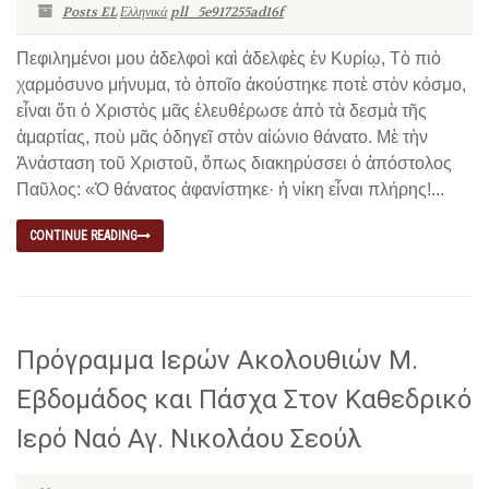
Posts EL
Ελληνικά
pll_5e917255ad16f
Πεφιλημένοι μου ἀδελφοὶ καὶ ἀδελφὲς ἐν Κυρίῳ, Τὸ πιὸ
χαρμόσυνο μήνυμα, τὸ ὁποῖο ἀκούστηκε ποτὲ στὸν κόσμο,
εἶναι ὅτι ὁ Χριστὸς μᾶς ἐλευθέρωσε ἀπὸ τὰ δεσμὰ τῆς
ἁμαρτίας, ποὺ μᾶς ὁδηγεῖ στὸν αἰώνιο θάνατο. Μὲ τὴν
Ἀνάσταση τοῦ Χριστοῦ, ὅπως διακηρύσσει ὁ ἀπόστολος
Παῦλος: «Ὁ θάνατος ἀφανίστηκε· ἡ νίκη εἶναι πλήρης!...
CONTINUE READING
Πρόγραμμα Ιερών Ακολουθιών Μ.
Εβδομάδος και Πάσχα Στον Καθεδρικό
Ιερό Ναό Αγ. Νικολάου Σεούλ