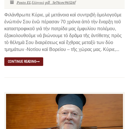
Posts EL
Ελληνικά
pll_5e76cec96524f
Φιλάνθρωπε Κύριε, μὲ μετάνοια καὶ συντριβὴ ὁμολογοῦμε
ἐνώπιόν Σου ἐνῶ πέρασαν 70 χρόνια ἀπὸ τὴν ἔναρξη τοῦ
καταστροφικοῦ γιά τήν πατρίδα μας ἐμφυλίου πολέμου,
ἐξακολουθοῦμε νά βιώνουμε τό δρᾶμα τῆς ἀντίθετης πρὸς
τὸ θέλημὰ Σου διαιρέσεως καὶ ἔχθρας μεταξὺ των δύο
τμημάτων -Νοτίου καὶ Βορείου – τῆς χώρας μας. Κύριε,...
CONTINUE READING