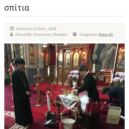
σπίτια
Posted on 21 Μαΐου, 2020
Posted By: Presvytera Theodoti
Categories:
Posts EL