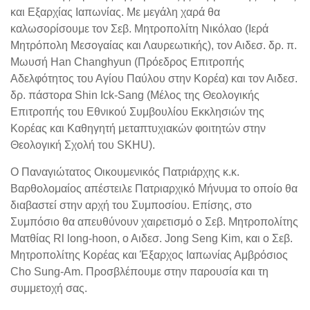
και Εξαρχίας Ιαπωνίας. Με μεγάλη χαρά θα
καλωσορίσουμε τον Σεβ. Μητροπολίτη Νικόλαο (Ιερά
Μητρόπολη Μεσογαίας και Λαυρεωτικής), τον Αιδεσ. δρ. π.
Μωυσή Han Changhyun (Πρόεδρος Επιτροπής
Αδελφότητος του Αγίου Παύλου στην Κορέα) και τον Αιδεσ.
δρ. πάστορα Shin Ick-Sang (Μέλος της Θεολογικής
Επιτροπής του Εθνικού Συμβουλίου Εκκλησιών της
Κορέας και Καθηγητή μεταπτυχιακών φοιτητών στην
Θεολογική Σχολή του SKHU).
Ο Παναγιώτατος Οικουμενικός Πατριάρχης κ.κ.
Βαρθολομαίος απέστειλε Πατριαρχικό Μήνυμα το οποίο θα
διαβαστεί στην αρχή του Συμποσίου. Επίσης, στο
Συμπόσιο θα απευθύνουν χαιρετισμό ο Σεβ. Μητροπολίτης
Ματθίας Rl long-hoon, ο Αιδεσ. Jong Seng Kim, και ο Σεβ.
Μητροπολίτης Κορέας και Έξαρχος Ιαπωνίας Αμβρόσιος
Cho Sung-Am. Προσβλέπουμε στην παρουσία και τη
συμμετοχή σας.