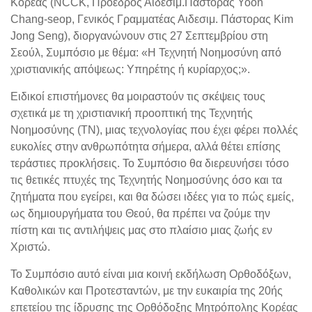
Κορέας (NCCK, Πρόεδρος Αιδεσιμ.Πάστορας Yoon
Chang-seop, Γενικός Γραμματέας Αιδεσιμ. Πάστορας Kim
Jong Seng), διοργανώνουν στις 27 Σεπτεμβρίου στη
Σεούλ, Συμπόσιο με θέμα: «Η Τεχνητή Νοημοσύνη από
χριστιανικής απόψεως: Υπηρέτης ή κυρίαρχος;».
Ειδικοί επιστήμονες θα μοιραστούν τις σκέψεις τους
σχετικά με τη χριστιανική προοπτική της Τεχνητής
Νοημοσύνης (ΤΝ), μιας τεχνολογίας που έχει φέρει πολλές
ευκολίες στην ανθρωπότητα σήμερα, αλλά θέτει επίσης
τεράστιες προκλήσεις. Το Συμπόσιο θα διερευνήσει τόσο
τις θετικές πτυχές της Τεχνητής Νοημοσύνης όσο και τα
ζητήματα που εγείρει, και θα δώσει ιδέες για το πώς εμείς,
ως δημιουργήματα του Θεού, θα πρέπει να ζούμε την
πίστη και τις αντιλήψεις μας στο πλαίσιο μιας ζωής εν
Χριστώ.
Το Συμπόσιο αυτό είναι μια κοινή εκδήλωση Ορθοδόξων,
Καθολικών και Προτεσταντών, με την ευκαιρία της 20ής
επετείου της ίδρυσης της Ορθόδοξης Μητρόπολης Κορέας