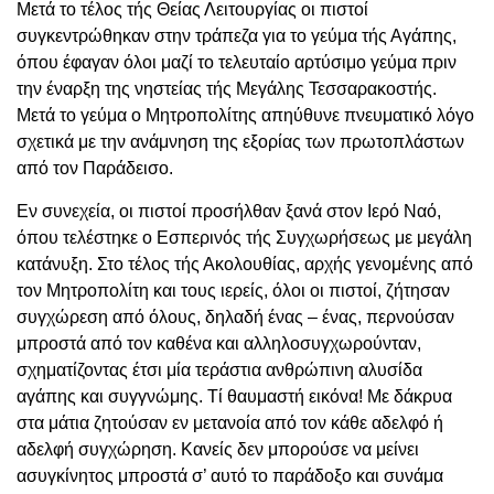
Μετά το τέλος τής Θείας Λειτουργίας οι πιστοί
συγκεντρώθηκαν στην τράπεζα για το γεύμα τής Αγάπης,
όπου έφαγαν όλοι μαζί το τελευταίο αρτύσιμο γεύμα πριν
την έναρξη της νηστείας τής Μεγάλης Τεσσαρακοστής.
Μετά το γεύμα ο Μητροπολίτης απηύθυνε πνευματικό λόγο
σχετικά με την ανάμνηση της εξορίας των πρωτοπλάστων
από τον Παράδεισο.
Εν συνεχεία, οι πιστοί προσήλθαν ξανά στον Ιερό Ναό,
όπου τελέστηκε ο Εσπερινός τής Συγχωρήσεως με μεγάλη
κατάνυξη. Στο τέλος τής Ακολουθίας, αρχής γενομένης από
τον Μητροπολίτη και τους ιερείς, όλοι οι πιστοί, ζήτησαν
συγχώρεση από όλους, δηλαδή ένας – ένας, περνούσαν
μπροστά από τον καθένα και αλληλοσυγχωρούνταν,
σχηματίζοντας έτσι μία τεράστια ανθρώπινη αλυσίδα
αγάπης και συγγνώμης. Τί θαυμαστή εικόνα! Με δάκρυα
στα μάτια ζητούσαν εν μετανοία από τον κάθε αδελφό ή
αδελφή συγχώρηση. Κανείς δεν μπορούσε να μείνει
ασυγκίνητος μπροστά σ’ αυτό το παράδοξο και συνάμα