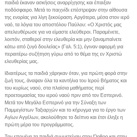
παιδιά έκαναν ασκήσεις αναρρίχησης και έπαιξαν
ποδόσφαιρο. Μετά το παιχνίδι επέστρεψαν στην αίθουσα
της ενορίας για λίγη ξεκούραση. Αργότερα, μέσα στον ιερό
ναό, τα λόγια του αποστόλου Παύλου: «Ο Χριστός μας
απελευθέρωσε για να είμαστε ελεύθεροι. Παραμένετε,
λοιπόν, σταθεροί στην ελευθερία και μην ξαναμπαίνετε
κάτω από ζυγό δουλείας» (Γαλ. 5:1), έγιναν αφορμή για
περαιτέρω συζήτηση γύρω από το θέμα της εν Χριστώ
ελευθερίας μας.
Ιδιαιτέρως τα παιδιά χάρηκαν όταν, για πρώτη φορά στην
ζωή τους, άναψαν όλα τα καντήλια του Ιερού Βήματος και
του κυρίως ναού, στα πλαίσια μαθήματος περί
προετοιμασίας του ιερού ναού πριν από τον Εσπερινό.
Μετά τον Μεγάλο Εσπερινό για την Σύναξη των
Παμμεγίστων Ταξιαρχών και το κήρυγμα για το έργο των
Αγίων Αγγέλων, ακολούθησε το δείπνο και έτσι έληξε η
πρώτη μέρα του προγράμματος.
Την επομένη τα παιδιά συμμετείχαν στον Όρθρο και στην