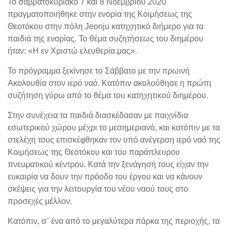
Το σαββατοκύριακο 7 και 8 Νοεμβρίου 2020
πραγματοποιήθηκε στην ενορία της Κοιμήσεως της
Θεοτόκου στην πόλη Jeonju κατηχητικό διήμερο για τα
παιδιά της ενορίας. Το θέμα συζητήσεως του διημέρου
ήταν: «Η εν Χριστώ ελευθερία μας».
Το πρόγραμμα ξεκίνησε το Σάββατο με την πρωινή
Ακολουθία στον ιερό ναό. Κατόπιν ακολούθησε η πρώτη
συζήτηση γύρω από το θέμα του κατηχητικού διημέρου.
Στην συνέχεια τα παιδιά διασκέδασαν με παιχνίδια
εσωτερικού χώρου μέχρι το μεσημεριανό, και κατόπιν με τα
στελέχη τους επισκέφθηκαν τον υπό ανέγερση ιερό ναό της
Κοιμήσεως της Θεοτόκου και του παράπλευρου
πνευματικού κέντρου. Κατά την ξενάγησή τους είχαν την
ευκαιρία να δουν την πρόοδο του έργου και να κάνουν
σκέψεις για την λειτουργία του νέου ναού τους στο
προσεχές μέλλον.
Κατόπιν, σ᾽ ένα από το μεγαλύτερα πάρκα της περιοχής, τα