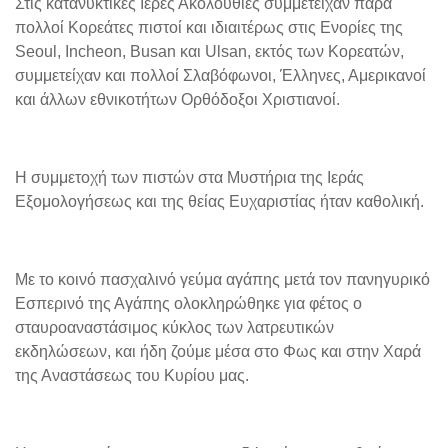
Στις κατανυκτικές Ιερές Ακολουθίες συμμετείχαν πάρα
πολλοί Κορεάτες πιστοί και ιδιαιτέρως στις Ενορίες της
Seoul, Incheon, Busan και Ulsan, εκτός των Κορεατών,
συμμετείχαν και πολλοί Σλαβόφωνοι, Έλληνες, Αμερικανοί
και άλλων εθνικοτήτων Ορθόδοξοι Χριστιανοί.
Η συμμετοχή των πιστών στα Μυστήρια της Ιεράς
Εξομολογήσεως και της θείας Ευχαριστίας ήταν καθολική.
Με το κοινό πασχαλινό γεύμα αγάπης μετά τον πανηγυρικό
Εσπερινό της Αγάπης ολοκληρώθηκε για φέτος ο
σταυροαναστάσιμος κύκλος των λατρευτικών
εκδηλώσεων, και ήδη ζούμε μέσα στο Φως και στην Χαρά
της Αναστάσεως του Κυρίου μας.