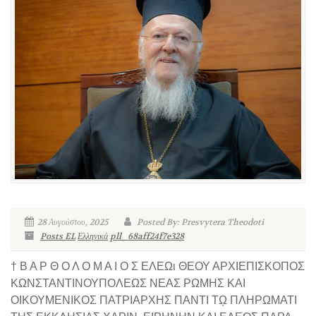
28 Αυγούστου, 2025
Posted By: Presvytera Theodoti
Posts EL
Ελληνικά
pll_68aff24f7e328
† Β Α Ρ Θ Ο Λ Ο Μ Α Ι Ο Σ ΕΛΕΩι ΘΕΟΥ ΑΡΧΙΕΠΙΣΚΟΠΟΣ
ΚΩΝΣΤΑΝΤΙΝΟΥΠΟΛΕΩΣ ΝΕΑΣ ΡΩΜΗΣ ΚΑΙ
ΟΙΚΟΥΜΕΝΙΚΟΣ ΠΑΤΡΙΑΡΧΗΣ ΠΑΝΤΙ Τῼ ΠΛΗΡΩΜΑΤΙ