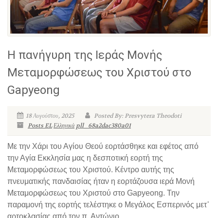
Η πανήγυρη της Ιεράς Μονής
Μεταμορφώσεως του Χριστού στο
Gapyeong
18 Αυγούστου, 2025
Posted By: Presvytera Theodoti
Posts EL
Ελληνικά
pll_68a2dac380a01
Με την Χάρι του Αγίου Θεού εορτάσθηκε και εφέτος από
την Αγία Εκκλησία μας η δεσποτική εορτή της
Μεταμορφώσεως του Χριστού. Κέντρο αυτής της
πνευματικής πανδαισίας ήταν η εορτάζουσα ιερά Μονή
Μεταμορφώσεως του Χριστού στο Gapyeong. Την
παραμονή της εορτής τελέστηκε ο Μεγάλος Εσπερινός μετ᾽
αρτοκλασίας από τον π. Αντώνιο...