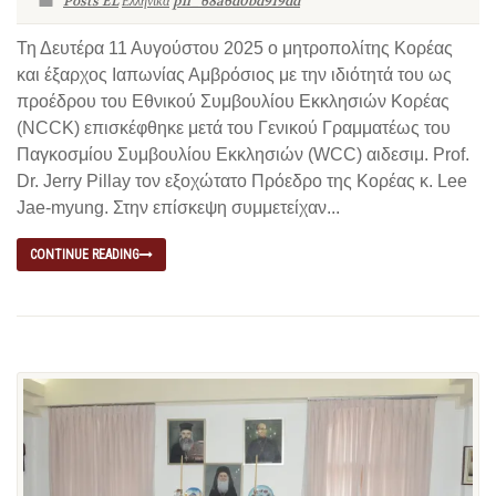
Posts EL
Ελληνικά
pll_68a6d0bd919dd
Τη Δευτέρα 11 Αυγούστου 2025 ο μητροπολίτης Κορέας
και έξαρχος Ιαπωνίας Αμβρόσιος με την ιδιότητά του ως
προέδρου του Εθνικού Συμβουλίου Εκκλησιών Κορέας
(NCCK) επισκέφθηκε μετά του Γενικού Γραμματέως του
Παγκοσμίου Συμβουλίου Εκκλησιών (WCC) αιδεσιμ. Prof.
Dr. Jerry Pillay τον εξοχώτατο Πρόεδρο της Κορέας κ. Lee
Jae-myung. Στην επίσκεψη συμμετείχαν...
CONTINUE READING