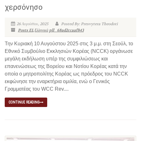
χερσόνησο
26 Αυγούστου, 2025
Posted By: Presvytera Theodoti
Posts EL
Ελληνικά
pll_68ad2ccaaf843
Την Κυριακή 10 Αυγούστου 2025 στις 3 μ.μ. στη Σεούλ, το
Εθνικό Συμβούλιο Εκκλησιών Κορέας (NCCK) οργάνωσε
μεγάλη εκδήλωση υπέρ της συμφιλιώσεως και
επανενώσεως της Βορείου και Νοτίου Κορέας κατά την
οποία ο μητροπολίτης Κορέας ως πρόεδρος του NCCK
εκφώνησε την εναρκτήρια ομιλία, ενώ ο Γενικός
Γραμματέας του WCC Rev....
CONTINUE READING