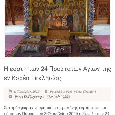
Η εορτή των 24 Προστατών Αγίων της
εν Κορέα Εκκλησίας
11 Οκτωβρίου, 2025
Posted By: Presvytera Theodoti
Posts EL
Ελληνικά
pll_68ea0afa09884
Σε ατμόσφαιρα πνευματικής ευφροσύνης εορτάστηκε και
φέτος την Παρασκευή 3 Οκτωβρίου 2025 η Σύναξη των 24