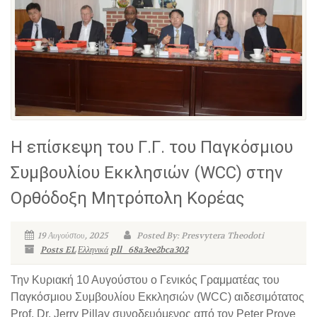
Η επίσκεψη του Γ.Γ. του Παγκόσμιου
Συμβουλίου Εκκλησιών (WCC) στην
Ορθόδοξη Μητρόπολη Κορέας
19 Αυγούστου, 2025
Posted By: Presvytera Theodoti
Posts EL
Ελληνικά
pll_68a3ee2bca302
Την Κυριακή 10 Αυγούστου ο Γενικός Γραμματέας του
Παγκόσμιου Συμβουλίου Εκκλησιών (WCC) αιδεσιμότατος
Prof. Dr. Jerry Pillay συνοδευόμενος από τον Peter Prove