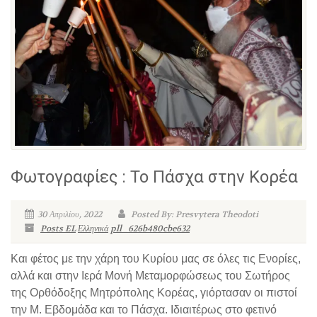
Φωτογραφίες : Το Πάσχα στην Κορέα
30 Απριλίου, 2022
Posted By: Presvytera Theodoti
Posts EL
Ελληνικά
pll_626b480cbe632
Και φέτος με την χάρη του Κυρίου μας σε όλες τις Ενορίες,
αλλά και στην Ιερά Μονή Μεταμορφώσεως του Σωτήρος
της Ορθόδοξης Μητρόπολης Κορέας, γιόρτασαν οι πιστοί
την Μ. Εβδομάδα και το Πάσχα. Ιδιαιτέρως στο φετινό