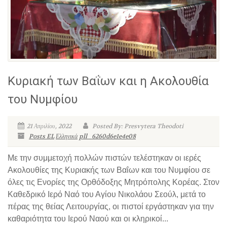
Κυριακή των Βαΐων και η Ακολουθία
του Νυμφίου
21 Απριλίου, 2022
Posted By: Presvytera Theodoti
Posts EL
Ελληνικά
pll_6260d6e1e4e08
Με την συμμετοχή πολλών πιστών τελέστηκαν οι ιερές
Ακολουθίες της Κυριακής των Βαΐων και του Νυμφίου σε
όλες τις Ενορίες της Ορθόδοξης Μητρόπολης Κορέας. Στον
Καθεδρικό Ιερό Ναό του Αγίου Νικολάου Σεούλ, μετά το
πέρας της θείας Λειτουργίας, οι πιστοί εργάστηκαν για την
καθαριότητα του Ιερού Ναού και οι κληρικοί...