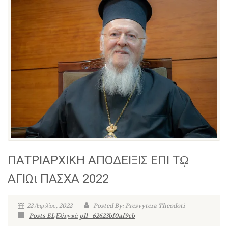
ΠΑΤΡΙΑΡΧΙΚΗ ΑΠΟΔΕΙΞΙΣ ΕΠΙ Τῼ
ΑΓΙΩι ΠΑΣΧΑ 2022
22 Απριλίου, 2022
Posted By: Presvytera Theodoti
Posts EL
Ελληνικά
pll_62623bf0af9cb