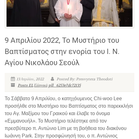
9 Απριλίου 2022, Το Μυστήριο του
Βαπτίσματος στην ενορία του Ι. Ν.
Αγίου Νικολάου Σεούλ
13 Απριλίου, 2022
Posted By: Presvytera Theodoti
Posts EL
Ελληνικά
pll_6253e7dc72135
Το Σάββατο 9 Απριλίου, ο κατηχόυμενος Chi-woo Lee
προσήλθε στο Μυστήριο του Βαπτίσματος στο παρεκκλήσι
του Αγ. Μαξίμου του Γραικού και έλαβε το όνομα
«Εμμανουήλ». Το Μυστήριο τελέστηκε από τον
πρεσβύτερο π. Αντώνιο Lim με τη βοήθεια του διακόνου
Ιωάννη Park. Στην προσφώνησή του, ο π. Αντώνιος