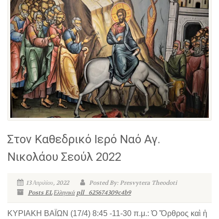
Στον Καθεδρικό Ιερό Ναό Αγ.
Νικολάου Σεούλ 2022
13 Απριλίου, 2022
Posted By: Presvytera Theodoti
Posts EL
Ελληνικά
pll_625674309c4b9
ΚΥΡΙΑΚΗ ΒΑΪΩΝ (17/4) 8:45 -11-30 π.μ.: Ὁ Ὄρθρος καὶ ἡ