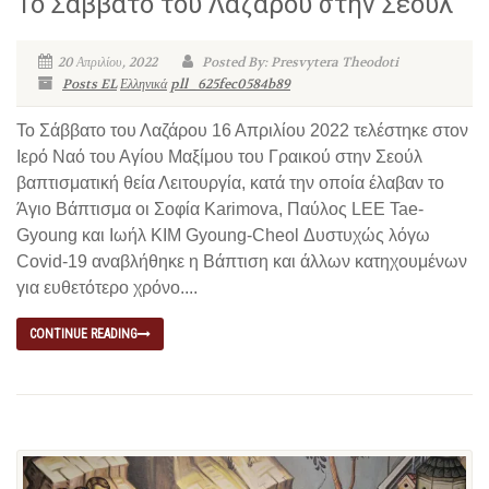
Το Σάββατο του Λαζάρου στην Σεούλ
20 Απριλίου, 2022
Posted By: Presvytera Theodoti
Posts EL
Ελληνικά
pll_625fec0584b89
Το Σάββατο του Λαζάρου 16 Απριλίου 2022 τελέστηκε στον
Ιερό Ναό του Αγίου Μαξίμου του Γραικού στην Σεούλ
βαπτισματική θεία Λειτουργία, κατά την οποία έλαβαν το
Άγιο Βάπτισμα οι Σοφία Karimova, Παύλος LEE Tae-
Gyoung και Ιωήλ KIM Gyoung-Cheol Δυστυχώς λόγω
Covid-19 αναβλήθηκε η Βάπτιση και άλλων κατηχουμένων
για ευθετότερο χρόνο....
CONTINUE READING