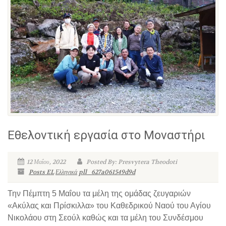
Εθελοντική εργασία στο Μοναστήρι
12 Μαΐου, 2022
Posted By: Presvytera Theodoti
Posts EL
Ελληνικά
pll_627a061549d9d
Την Πέμπτη 5 Μαΐου τα μέλη της ομάδας ζευγαριών
«Ακύλας και Πρίσκιλλα» του Καθεδρικού Ναού του Αγίου
Νικολάου στη Σεούλ καθώς και τα μέλη του Συνδέσμου