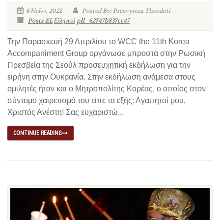
6 Μαΐου, 2022
Posted By: Presvytera Theodoti
Posts EL
Ελληνικά
pll_62747b837cc47
Την Παρασκευή 29 Απριλίου το WCC the 11th Korea
Accompaniment Group οργάνωσε μπροστά στην Ρωσική
Πρεσβεία της Σεούλ προσευχητική εκδήλωση για την
ειρήνη στην Ουκρανία. Στην εκδήλωση ανάμεσα στους
ομιλητές ήταν και ο Μητροπολίτης Κορέας, ο οποίος στον
σύντομο χαιρετισμό του είπε τα εξής: Αγαπητοί μου,
Χριστός Ανέστη! Σας ευχαριστώ...
CONTINUE READING