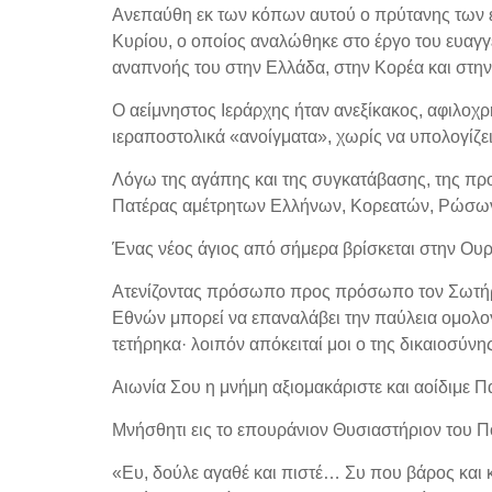
Ανεπαύθη εκ των κόπων αυτού ο πρύτανης των ε
Κυρίου, ο οποίος αναλώθηκε στο έργο του ευαγγ
αναπνοής του στην Ελλάδα, στην Κορέα και στην
Ο αείμνηστος Ιεράρχης ήταν ανεξίκακος, αφιλοχ
ιεραποστολικά «ανοίγματα», χωρίς να υπολογίζε
Λόγω της αγάπης και της συγκατάβασης, της προ
Πατέρας αμέτρητων Ελλήνων, Κορεατών, Ρώσω
Ένας νέος άγιος από σήμερα βρίσκεται στην Ουρά
Ατενίζοντας πρόσωπο προς πρόσωπο τον Σωτήρα
Εθνών μπορεί να επαναλάβει την παύλεια ομολογί
τετήρηκα· λοιπόν απόκειταί μοι ο της δικαιοσύνη
Αιωνία Σου η μνήμη αξιομακάριστε και αοίδιμε Π
Μνήσθητι εις το επουράνιον Θυσιαστήριον του Πο
«Ευ, δούλε αγαθέ και πιστέ… Συ που βάρος και