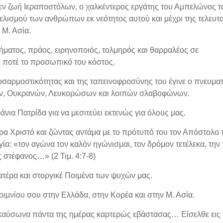
ν ζωή Ιεραποστόλων, ο χαλκέντερος εργάτης του Αμπελώνος τ
ελισμού των ανθρώπων εκ νεότητος αυτού και μέχρι της τελευτ
 Μ. Ασία.
ρήματος, πράος, ειρηνοποιός, τολμηρός και θαρραλέος σε
ι ποτέ το προσωπικό του κόστος.
σαρμοστικότητας και της ταπεινοφροσύνης του έγινε ο πνευματ
ν, Ουκρανών, Λευκορώσων και λοιπών σλαβοφώνων.
νια Πατρίδα για να μεσιτεύει εκτενώς για όλους μας.
 Χριστό και ζώντας αντάμα με το πρότυπό του τον Απόστολο 
α: «τον αγώνα τον καλόν ηγώνισμαι, τον δρόμον τετέλεκα, την 
ς στέφανος…» (2 Τιμ. 4:7-8)
ατέρα και στοργικέ Ποιμένα των ψυχών μας.
ιμνίου σου στην Ελλάδα, στην Κορέα και στην Μ. Ασία.
 καύσωνα πάντα της ημέρας καρτερώς εβάστασας… Είσελθε εις 