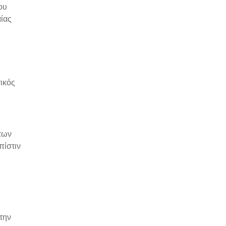
ου
αίας
ικός
των
πίστιν
την