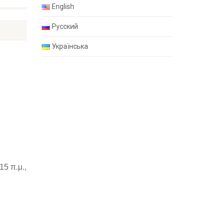
English
Русский
Українська
15 π.μ.,