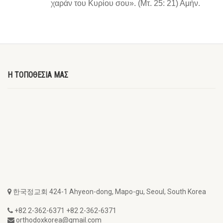
χαράν του Κυρίου σου». (Μτ. 25: 21) Αμήν.
Η ΤΟΠΟΘΕΣΙΑ ΜΑΣ
한국정교회 424-1 Ahyeon-dong, Mapo-gu, Seoul, South Korea
+82 2-362-6371 +82 2-362-6371
orthodoxkorea@gmail.com