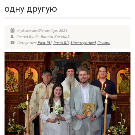
одну другую
опубликовано25 сентября, 2023
Posted By: Fr. Roman Kavchak
Categories:
Post RU
,
Posts RU
,
Uncategorized
,
Статьи