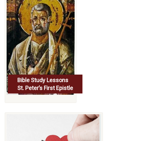
Bible Study Lessons
St. Peter’s First Epistle
More...