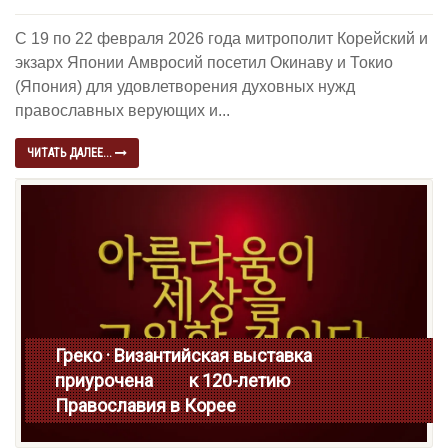
С 19 по 22 февраля 2026 года митрополит Корейский и
экзарх Японии Амвросий посетил Окинаву и Токио
(Япония) для удовлетворения духовных нужд
православных верующих и...
ЧИТАТЬ ДАЛЕЕ...
Греко · Византийская выставка
приурочена к 120-летию
Православия в Корее
Read more