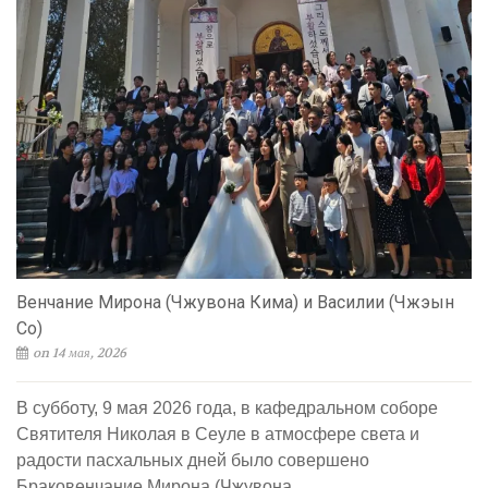
Венчание Мирона (Чжувона Кима) и Василии (Чжэын
Со)
on 14 мая, 2026
В субботу, 9 мая 2026 года, в кафедральном соборе
Святителя Николая в Сеуле в атмосфере света и
радости пасхальных дней было совершено
Браковенчание Мирона (Чжувона...