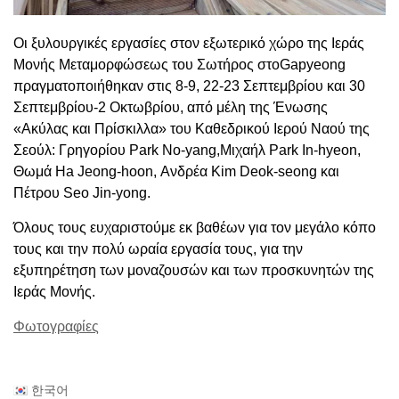
Οι ξυλουργικές εργασίες στον εξωτερικό χώρο της Ιεράς
Μονής Μεταμορφώσεως του Σωτήρος στοGapyeong
πραγματοποιήθηκαν στις 8-9, 22-23 Σεπτεμβρίου και 30
Σεπτεμβρίου-2 Οκτωβρίου, από μέλη της Ένωσης
«Ακύλας και Πρίσκιλλα» του Καθεδρικού Ιερού Ναού της
Σεούλ: Γρηγορίου Park No-yang,Μιχαήλ Park In-hyeon,
Θωμά Ha Jeong-hoon, Ανδρέα Kim Deok-seong και
Πέτρου Seo Jin-yong.
Όλους τους ευχαριστούμε εκ βαθέων για τον μεγάλο κόπο
τους και την πολύ ωραία εργασία τους, για την
εξυπηρέτηση των μοναζουσών και των προσκυνητών της
Ιεράς Μονής.
Φωτογραφίες
한국어