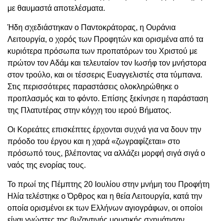
με θαυμαστά αποτελέσματα.
Ήδη σχεδιάστηκαν ο Παντοκράτορας, η Ουράνια
Λειτουργία, ο χορός των Προφητών και ορισμένα από τα
κυριότερα πρόσωπα των προπατόρων του Χριστού με
πρώτον τον Αδάμ και τελευταίον τον Ιωσήφ τον μνήστορα
στον τρούλο, και οι τέσσερις Ευαγγελιστές στα τύμπανα.
Στις περισσότερες παραστάσεις ολοκληρώθηκε ο
προπλασμός και το φόντο. Επίσης ξεκίνησε η παράσταση
της Πλατυτέρας στην κόγχη του ιερού Βήματος.
Οι Κορεάτες επισκέπτες έρχονται συχνά για να δουν την
πρόοδο του έργου και η χαρά «ζωγραφίζεται» στο
πρόσωπό τους, βλέποντας να αλλάζει μορφή σιγά σιγά ο
ναός της ενορίας τους.
Το πρωί της Πέμπτης 20 Ιουλίου στην μνήμη του Προφήτη
Ηλία τελέστηκε ο Όρθρος και η θεία Λειτουργία, κατά την
οποία ορισμένοι εκ των Ελλήνων αγιογράφων, οι οποίοι
είναι γνώστες της βυζαντινής μουσικής σχημάτισαν