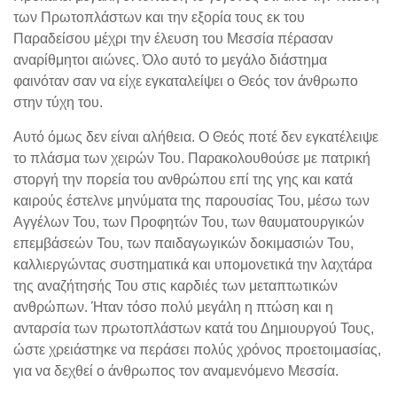
των Πρωτοπλάστων και την εξορία τους εκ του
Παραδείσου μέχρι την έλευση του Μεσσία πέρασαν
αναρίθμητοι αιώνες. Όλο αυτό το μεγάλο διάστημα
φαινόταν σαν να είχε εγκαταλείψει ο Θεός τον άνθρωπο
στην τύχη του.
Αυτό όμως δεν είναι αλήθεια. Ο Θεός ποτέ δεν εγκατέλειψε
το πλάσμα των χειρών Του. Παρακολουθούσε με πατρική
στοργή την πορεία του ανθρώπου επί της γης και κατά
καιρούς έστελνε μηνύματα της παρουσίας Του, μέσω των
Αγγέλων Του, των Προφητών Του, των θαυματουργικών
επεμβάσεών Του, των παιδαγωγικών δοκιμασιών Του,
καλλιεργώντας συστηματικά και υπομονετικά την λαχτάρα
της αναζήτησής Του στις καρδιές των μεταπτωτικών
ανθρώπων. Ήταν τόσο πολύ μεγάλη η πτώση και η
ανταρσία των πρωτοπλάστων κατά του Δημιουργού Τους,
ώστε χρειάστηκε να περάσει πολύς χρόνος προετοιμασίας,
για να δεχθεί ο άνθρωπος τον αναμενόμενο Μεσσία.