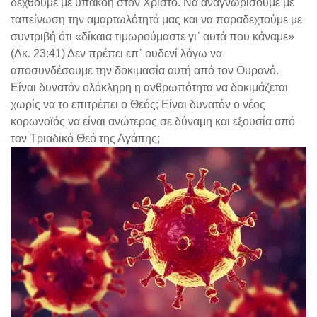
δεχθούμε με υπακοή στον Χριστό. Να αναγνωρίσουμε με
ταπείνωση την αμαρτωλότητά μας και να παραδεχτούμε με
συντριβή ότι «δίκαια τιμωρούμαστε γι᾽ αυτά που κάναμε»
(Λκ. 23:41) Δεν πρέπει επ᾽ ουδενί λόγω να
αποσυνδέσουμε την δοκιμασία αυτή από τον Ουρανό.
Είναι δυνατόν ολόκληρη η ανθρωπότητα να δοκιμάζεται
χωρίς να το επιτρέπει ο Θεός; Είναι δυνατόν ο νέος
κορωνοϊός να είναι ανώτερος σε δύναμη και εξουσία από
τον Τριαδικό Θεό της Αγάπης;