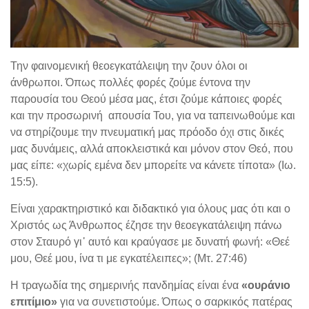
Την φαινομενική θεοεγκατάλειψη την ζουν όλοι οι
άνθρωποι. Όπως πολλές φορές ζούμε έντονα την
παρουσία του Θεού μέσα μας, έτσι ζούμε κάποιες φορές
και την προσωρινή απουσία Του, για να ταπεινωθούμε και
να στηρίζουμε την πνευματική μας πρόοδο όχι στις δικές
μας δυνάμεις, αλλά αποκλειστικά και μόνον στον Θεό, που
μας είπε: «χωρίς εμένα δεν μπορείτε να κάνετε τίποτα» (Ιω.
15:5).
Είναι χαρακτηριστικό και διδακτικό για όλους μας ότι και ο
Χριστός ως Άνθρωπος έζησε την θεοεγκατάλειψη πάνω
στον Σταυρό γι᾽ αυτό και κραύγασε με δυνατή φωνή: «Θεέ
μου, Θεέ μου, ίνα τι με εγκατέλειπες»; (Μτ. 27:46)
Η τραγωδία της σημερινής πανδημίας είναι ένα
«ουράνιο
επιτίμιο»
για να συνετιστούμε. Όπως ο σαρκικός πατέρας