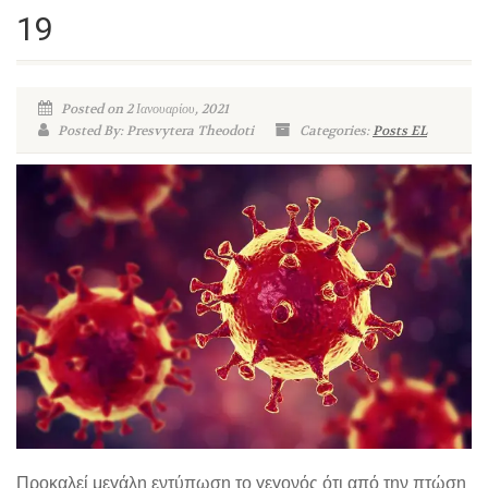
19
Posted on 2 Ιανουαρίου, 2021
Posted By: Presvytera Theodoti
Categories:
Posts EL
Προκαλεί μεγάλη εντύπωση το γεγονός ότι από την πτώση