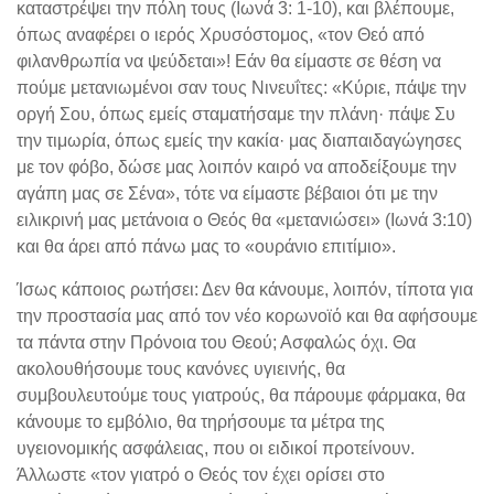
καταστρέψει την πόλη τους (Ιωνά 3: 1-10), και βλέπουμε,
όπως αναφέρει ο ιερός Χρυσόστομος, «τον Θεό από
φιλανθρωπία να ψεύδεται»! Εάν θα είμαστε σε θέση να
πούμε μετανιωμένοι σαν τους Νινευΐτες: «Κύριε, πάψε την
οργή Σου, όπως εμείς σταματήσαμε την πλάνη· πάψε Συ
την τιμωρία, όπως εμείς την κακία· μας διαπαιδαγώγησες
με τον φόβο, δώσε μας λοιπόν καιρό να αποδείξουμε την
αγάπη μας σε Σένα», τότε να είμαστε βέβαιοι ότι με την
ειλικρινή μας μετάνοια ο Θεός θα «μετανιώσει» (Ιωνά 3:10)
και θα άρει από πάνω μας το «ουράνιο επιτίμιο».
Ίσως κάποιος ρωτήσει: Δεν θα κάνουμε, λοιπόν, τίποτα για
την προστασία μας από τον νέο κορωνοϊό και θα αφήσουμε
τα πάντα στην Πρόνοια του Θεού; Ασφαλώς όχι. Θα
ακολουθήσουμε τους κανόνες υγιεινής, θα
συμβουλευτούμε τους γιατρούς, θα πάρουμε φάρμακα, θα
κάνουμε το εμβόλιο, θα τηρήσουμε τα μέτρα της
υγειονομικής ασφάλειας, που οι ειδικοί προτείνουν.
Άλλωστε «τον γιατρό ο Θεός τον έχει ορίσει στο