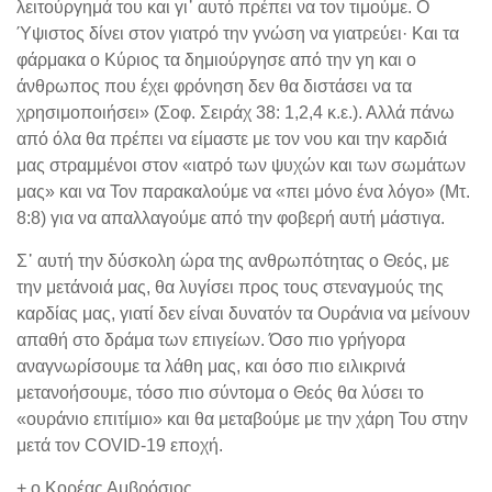
λειτούργημά του και γι᾽ αυτό πρέπει να τον τιμούμε. Ο
Ύψιστος δίνει στον γιατρό την γνώση να γιατρεύει· Και τα
φάρμακα ο Κύριος τα δημιούργησε από την γη και ο
άνθρωπος που έχει φρόνηση δεν θα διστάσει να τα
χρησιμοποιήσει» (Σοφ. Σειράχ 38: 1,2,4 κ.ε.). Αλλά πάνω
από όλα θα πρέπει να είμαστε με τον νου και την καρδιά
μας στραμμένοι στον «ιατρό των ψυχών και των σωμάτων
μας» και να Τον παρακαλούμε να «πει μόνο ένα λόγο» (Μτ.
8:8) για να απαλλαγούμε από την φοβερή αυτή μάστιγα.
Σ᾽ αυτή την δύσκολη ώρα της ανθρωπότητας ο Θεός, με
την μετάνοιά μας, θα λυγίσει προς τους στεναγμούς της
καρδίας μας, γιατί δεν είναι δυνατόν τα Ουράνια να μείνουν
απαθή στο δράμα των επιγείων. Όσο πιο γρήγορα
αναγνωρίσουμε τα λάθη μας, και όσο πιο ειλικρινά
μετανοήσουμε, τόσο πιο σύντομα ο Θεός θα λύσει το
«ουράνιο επιτίμιο» και θα μεταβούμε με την χάρη Του στην
μετά τον COVID-19 εποχή.
+ ο Κορέας Αμβρόσιος