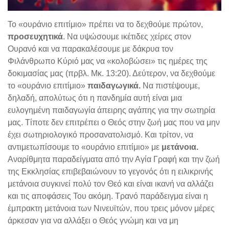
Το «ουράνιο επιτίμιο» πρέπει να το δεχθούμε πρώτον,
προσευχητικά
. Να υψώσουμε ικέτιδες χείρες στον
Ουρανό και να παρακαλέσουμε με δάκρυα τον
Φιλάνθρωπο Κύριό μας να «κολοβώσει» τις ημέρες της
δοκιμασίας μας (πρβλ. Μκ. 13:20). Δεύτερον, να δεχθούμε
το «ουράνιο επιτίμιο»
παιδαγωγικά.
Να πιστέψουμε,
δηλαδή, απολύτως ότι η πανδημία αυτή είναι μια
ευλογημένη παιδαγωγία άπειρης αγάπης για την σωτηρία
μας. Τίποτε δεν επιτρέπει ο Θεός στην ζωή μας που να μην
έχει σωτηριολογικό προσανατολισμό. Και τρίτον, να
αντιμετωπίσουμε το «ουράνιο επιτίμιο» με
μετάνοια.
Αναρίθμητα παραδείγματα από την Αγία Γραφή και την ζωή
της Εκκλησίας επιβεβαιώνουν το γεγονός ότι η ειλικρινής
μετάνοια συγκινεί πολύ τον Θεό και είναι ικανή να αλλάζει
και τις αποφάσεις Του ακόμη. Τρανό παράδειγμα είναι η
έμπρακτη μετάνοια των Νινευϊτών, που τρεις μόνον μέρες
άρκεσαν για να αλλάξει ο Θεός γνώμη και να μη