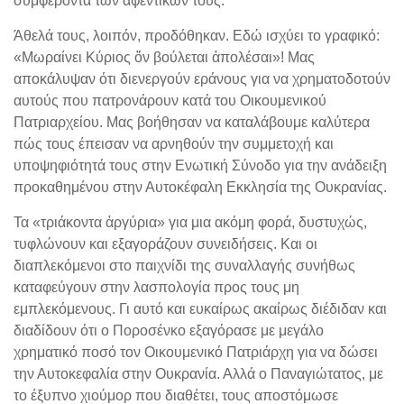
συμφέροντα των αφεντικών τους.
Άθελά τους, λοιπόν, προδόθηκαν. Εδώ ισχύει το γραφικό:
«Μωραίνει Κύριος ὅν βούλεται ἀπολέσαι»! Μας
αποκάλυψαν ότι διενεργούν εράνους για να χρηματοδοτούν
αυτούς που πατρονάρουν κατά του Οικουμενικού
Πατριαρχείου. Μας βοήθησαν να καταλάβουμε καλύτερα
πώς τους έπεισαν να αρνηθούν την συμμετοχή και
υποψηφιότητά τους στην Ενωτική Σύνοδο για την ανάδειξη
προκαθημένου στην Αυτοκέφαλη Εκκλησία της Ουκρανίας.
Τα «τριάκοντα ἀργύρια» για μια ακόμη φορά, δυστυχώς,
τυφλώνουν και εξαγοράζουν συνειδήσεις. Και οι
διαπλεκόμενοι στο παιχνίδι της συναλλαγής συνήθως
καταφεύγουν στην λασπολογία προς τους μη
εμπλεκόμενους. Γι αυτό και ευκαίρως ακαίρως διέδιδαν και
διαδίδουν ότι ο Ποροσένκο εξαγόρασε με μεγάλο
χρηματικό ποσό τον Οικουμενικό Πατριάρχη για να δώσει
την Αυτοκεφαλία στην Ουκρανία. Αλλά ο Παναγιώτατος, με
το έξυπνο χιούμορ που διαθέτει, τους αποστόμωσε