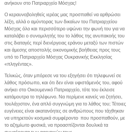
ανήκουν στο Πατριαρχείο Μόσχας!
Ο κεραυνοβοληθείς ιερέας μας προσπαθεί να αρθρώσει
λέξη, αλλά ο αμύντορας των δικαίων του Πατριαρχείου
Μόσχας όλο και περισσότερο υψώνει την φωνή του για να
καταλάβει ο συνομιλητής του το λάθος της ανυπακοής του
στις διαταγές περί διενέργειας εράνου μεταξύ των πιστών
και άμεσης αποστολής οικονομικής βοήθειας προς τους
υπό το Πατριαρχείο Μόσχας Ουκρανικής Εκκλησίας
«πληγέντας».
Τελικώς, όταν μπόρεσε να του εξηγήσει ότι τηλεφωνεί σε
λάθος πρόσωπο, και ότι δεν είναι υφιστάμενός του, αφού
ανήκει στο Οικουμενικό Πατριαρχείο, τότε του έκλεισε
κατάμουτρα το τηλέφωνο. Να περίμενε κανείς να ζητήσει,
τουλάχιστον, ένα απλό συγγνώμη για το λάθος του; Τέτοιες
ευγένειες είναι ακατανόητες σε ανθρώπους που τάχθηκαν
να υπηρετούν κοσμικά συμφέροντα· που προσπαθούν, με
το αζημίωτο φυσικά, να προασπίζονται δουλικά τα