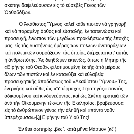
σκέπην δαψιλεύουσαν εἰς τὸ εὐσεβὲς Γένος τῶν
Ὀρθοδόξων.
Ὁ Ἀκάθιστος Ὕμνος καλεῖ κάθε πιστὸν νὰ γρηγορῇ
καὶ νὰ παραμένῃ ὀρθὸς καὶ εὐσταλής, ἐν ταπεινώσει καὶ
προσευχῇ, ἐνώπιον τῶν μεγάλων προκλήσεων τῆς ἐποχῆς
μας, εἰς τὰς δυστήνους ἡμέρας τῶν πολλῶν ἀναταράξεων
καὶ πολεμικῶν συρράξεων, τὰς ὁποίας διέρχεται κατ’ αὐτὰς
ἡ ἀνθρωπότης. Ἂς δεηθῶμεν ἐκτενῶς, ὅπως ἡ Μήτηρ τῆς
«Εἰρήνης τοῦ Θεοῦ», φιλοτιμουμένη ἐκ τῆς ἀπὸ μέρους
ὅλων τῶν πιστῶν καὶ ἐν κατανύξει καὶ εὐλαβείᾳ
προσευχητικῆς ἀποδόσεως τοῦ «Ἀκαθίστου Ὕμνου» Της,
ἐνεργήσῃ καὶ αὖθις ὡς «Ὑπέρμαχος Στρατηγὸς» παντὸς
ἀδικουμένου καὶ κινδυνεύοντος, καὶ ὡς Σκέπη κραταιὰ τῶν
ἀνὰ τὴν Οἰκουμένην τέκνων τῆς Ἐκκλησίας, βραβεύουσα
εἰς τὸ ἀνθρώπινον γένος τὴν ἀληθῆ καὶ «πάντα νοῦν
ὑπερέχουσαν»
[3]
Εἰρήνην τοῦ Υἱοῦ Της!
Ἐν ἔτει σωτηρίῳ ,βκς´, κατὰ μῆνα Μάρτιον (κζ´)