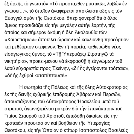
ἐξ ἀρχῆς τὸ γνωστὸν «Τὸ προσταχθὲν μυστικῶς λαβὼν ἐν
γνώσει…», τὸ ὁποῖον ἀναφέρεται ἀποκλειστικῶς εἰς τὸν
Εὐαγγελισμὸν τῆς Θεοτόκου, ὅπερ φανεροῖ ὅτι ὁ ὅλος
ὕμνος προσιδιάζει εἰς τὴν μεγάλην αὐτὴν ἑορτήν, τῆς
ὁποίας καὶ σήμερον ἀκόμη ἡ ὅλη Ἀκολουθία τῶν
«Χαιρετισμῶν» ἀποτελεῖ ὡραῖον καὶ καλλιανθῆ προεόρτιον
καὶ μεθέορτον στέφανον. Ἐν τῇ πορείᾳ, καθιερώθη νέος
εἰσαγωγικὸς ὕμνος, τὸ «Τῇ Ὑπερμάχῳ Στρατηγῷ τὰ
νικητήρια», προκει-μένου νὰ ἐκφρασθῇ ἡ εὐγνώμων τοῦ
λαοῦ εὐχαριστία πρὸς Ἐκείνην, «δι’ ἧς ἐγείρονται τρόπαια»,
«δι’ ἧς ἐχθροὶ καταπίπτουσι!»
Ἡ σωτηρία τῆς Πόλεως καὶ τῆς ὅλης Αὐτοκρατορίας
ἐκ τῆς δεινῆς ἐχθρικῆς ἐπιδρομῆς Ἀβάρων καὶ Περσῶν,
ἀπουσιάζοντος τοῦ Αὐτοκράτορος Ἡρακλείου μετὰ τοῦ
στρατοῦ, ἀγωνιζομένου μακρὰν διὰ τὴν ἐπανάκτησιν τοῦ
Τιμίου Σταυροῦ τοῦ Χριστοῦ, ἀπεδόθη δικαίως εἰς τὴν
κραταιὰν προστασίαν καὶ βοήθειαν τῆς Ὑπεραγίας
Θεοτόκου, εἰς τὴν Ὁποίαν ὁ κτίτωρ Ἰσαπόστολος Βασιλεὺς