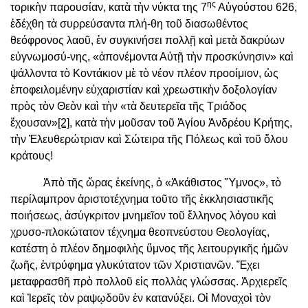
ης
τορικὴν παρουσίαν, κατὰ τὴν νύκτα της 7
Αὐγούστου 626,
ἐδέχθη τὰ συρρεύσαντα πλή-θη τοῦ διασωθέντος
θεόφρονος λαοῦ, ἐν συγκινήσει πολλῇ καὶ μετὰ δακρύων
εὐγνωμοσύ-νης, «ἀπονέμοντα Αὐτῇ τὴν προσκύνησιν» καὶ
ψάλλοντα τὸ Κοντάκιον μὲ τὸ νέον πλέον προοίμιον, ὡς
ἐποφειλομένην εὐχαριστίαν καὶ χρεωστικὴν δοξολογίαν
πρὸς τὸν Θεὸν καὶ τὴν «τὰ δευτερεῖα τῆς Τριάδος
ἔχουσαν»
[2]
, κατὰ τὴν μοῦσαν τοῦ Ἁγίου Ἀνδρέου Κρήτης,
τὴν Ἐλευθερώτριαν καὶ Σώτειρα τῆς Πόλεως καὶ τοῦ ὅλου
κράτους!
Ἀπὸ τῆς ὥρας ἐκείνης, ὁ «Ἀκάθιστος Ὕμνος», τὸ
περίλαμπρον ἀριστοτέχνημα τοῦτο τῆς ἐκκλησιαστικῆς
ποιήσεως, ἀσύγκριτον μνημεῖον τοῦ ἕλληνος λόγου καὶ
χρυσο-πλοκώτατον τέχνημα θεοπνεύστου Θεολογίας,
κατέστη ὁ πλέον δημοφιλὴς ὕμνος τῆς λειτουργικῆς ἡμῶν
ζωῆς, ἐντρύφημα γλυκύτατον τῶν Χριστιανῶν. Ἔχει
μεταφρασθῆ πρὸ πολλοῦ εἰς πολλὰς γλώσσας. Ἀρχιερεῖς
καὶ Ἱερεῖς τὸν ραψῳδοῦν ἐν κατανύξει. Οἱ Μοναχοὶ τὸν