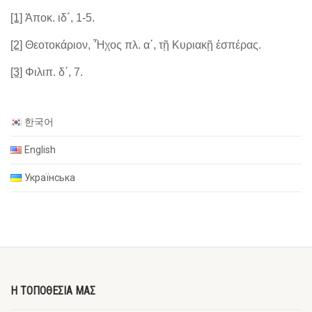
[1]
Ἀποκ. ιδ´, 1-5.
[2]
Θεοτοκάριον, Ἦχος πλ. α΄, τῇ Κυριακῇ ἑσπέρας.
[3]
Φιλιπ. δ΄, 7.
한국어
English
Українська
Η ΤΟΠΟΘΕΣΙΑ ΜΑΣ