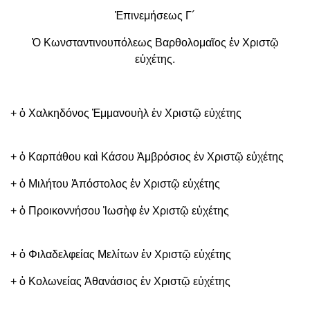
Ἐπινεμήσεως Γ´
Ὁ Κωνσταντινουπόλεως Βαρθολομαῖος ἐν Χριστῷ
εὐχέτης.
+ ὁ Χαλκηδόνος Ἐμμανουὴλ ἐν Χριστῷ εὐχέτης
+ ὁ Καρπάθου καὶ Κάσου Ἀμβρόσιος ἐν Χριστῷ εὐχέτης
+ ὁ Μιλήτου Ἀπόστολος ἐν Χριστῷ εὐχέτης
+ ὁ Προικοννήσου Ἰωσὴφ ἐν Χριστῷ εὐχέτης
+ ὁ Φιλαδελφείας Μελίτων ἐν Χριστῷ εὐχέτης
+ ὁ Κολωνείας Ἀθανάσιος ἐν Χριστῷ εὐχέτης