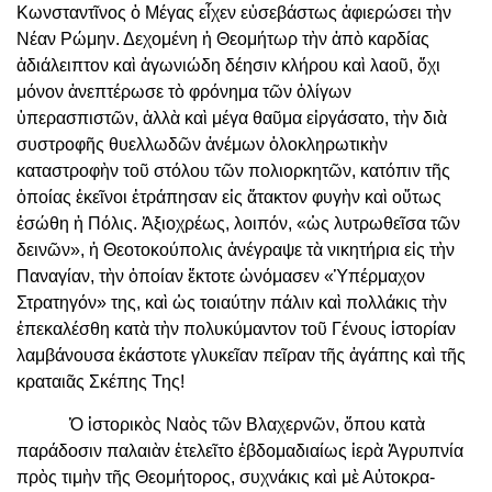
Κωνσταντῖνος ὁ Μέγας εἶχεν εὐσεβάστως ἀφιερώσει τὴν
Νέαν Ρώμην. Δεχομένη ἡ Θεομήτωρ τὴν ἀπὸ καρδίας
ἀδιάλειπτον καὶ ἀγωνιώδη δέησιν κλήρου καὶ λαοῦ, ὄχι
μόνον ἀνεπτέρωσε τὸ φρόνημα τῶν ὀλίγων
ὑπερασπιστῶν, ἀλλὰ καὶ μέγα θαῦμα εἰργάσατο, τὴν διὰ
συστροφῆς θυελλωδῶν ἀνέμων ὁλοκληρωτικὴν
καταστροφὴν τοῦ στόλου τῶν πολιορκητῶν, κατόπιν τῆς
ὁποίας ἐκεῖνοι ἐτράπησαν εἰς ἄτακτον φυγὴν καὶ οὕτως
ἐσώθη ἡ Πόλις. Ἀξιοχρέως, λοιπόν, «ὡς λυτρωθεῖσα τῶν
δεινῶν», ἡ Θεοτοκούπολις ἀνέγραψε τὰ νικητήρια εἰς τὴν
Παναγίαν, τὴν ὁποίαν ἔκτοτε ὠνόμασεν «Ὑπέρμαχον
Στρατηγόν» της, καὶ ὡς τοιαύτην πάλιν καὶ πολλάκις τὴν
ἐπεκαλέσθη κατὰ τὴν πολυκύμαντον τοῦ Γένους ἱστορίαν
λαμβάνουσα ἑκάστοτε γλυκεῖαν πεῖραν τῆς ἀγάπης καὶ τῆς
κραταιᾶς Σκέπης Της!
Ὁ ἱστορικὸς Ναὸς τῶν Βλαχερνῶν, ὅπου κατὰ
παράδοσιν παλαιὰν ἐτελεῖτο ἑβδομαδιαίως ἱερὰ Ἀγρυπνία
πρὸς τιμὴν τῆς Θεομήτορος, συχνάκις καὶ μὲ Αὐτοκρα-