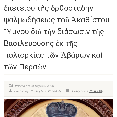
ἐπετείου τῆς ὀρθοστάδην
ψαλμῳδήσεως τοῦ Ἀκαθίστου
Ὕμνου διὰ τὴν διάσωσιν τῆς
Βασιλευούσης ἐκ τῆς
πολιορκίας τῶν Ἀβάρων καὶ
τῶν Περσῶν
Posted on 28 Μαρτίου, 2026
Posted By: Presvytera Theodoti
Categories:
Posts EL