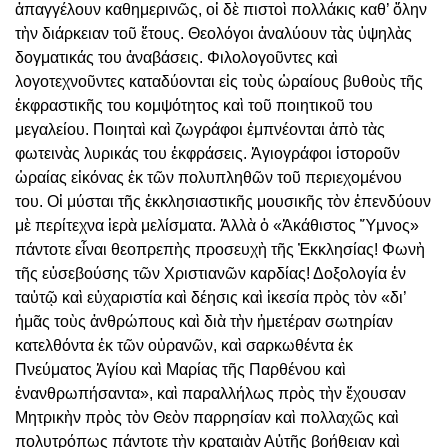
ἀπαγγέλουν καθημερινῶς, οἱ δὲ πιστοὶ πολλάκις καθ’ ὅλην
τὴν διάρκειαν τοῦ ἔτους. Θεολόγοι ἀναλύουν τὰς ὑψηλὰς
δογματικάς του ἀναβάσεις. Φιλολογοῦντες καὶ
λογοτεχνοῦντες καταδύονται εἰς τοὺς ὡραίους βυθοὺς τῆς
ἐκφραστικῆς του κομψότητος καὶ τοῦ ποιητικοῦ του
μεγαλείου. Ποιηταὶ καὶ ζωγράφοι ἐμπνέονται ἀπὸ τὰς
φωτεινὰς λυρικάς του ἐκφράσεις. Ἁγιογράφοι ἱστοροῦν
ὡραίας εἰκόνας ἐκ τῶν πολυπληθῶν τοῦ περιεχομένου
του. Οἱ μύσται τῆς ἐκκλησιαστικῆς μουσικῆς τὸν ἐπενδύουν
μὲ περίτεχνα ἱερὰ μελίσματα. Ἀλλὰ ὁ «Ἀκάθιστος Ὕμνος»
πάντοτε εἶναι θεοπρεπὴς προσευχὴ τῆς Ἐκκλησίας! Φωνὴ
τῆς εὐσεβούσης τῶν Χριστιανῶν καρδίας! Δοξολογία ἐν
ταὐτῷ καὶ εὐχαριστία καὶ δέησις καὶ ἱκεσία πρὸς τὸν «δι’
ἡμᾶς τοὺς ἀνθρώπους καὶ διὰ τὴν ἡμετέραν σωτηρίαν
κατελθόντα ἐκ τῶν οὐρανῶν, καὶ σαρκωθέντα ἐκ
Πνεύματος Ἁγίου καὶ Μαρίας τῆς Παρθένου καὶ
ἐνανθρωπήσαντα», καὶ παραλλήλως πρὸς τὴν ἔχουσαν
Μητρικὴν πρὸς τὸν Θεὸν παρρησίαν καὶ πολλαχῶς καὶ
πολυτρόπως πάντοτε τὴν κραταιὰν Αὐτῆς βοήθειαν καὶ