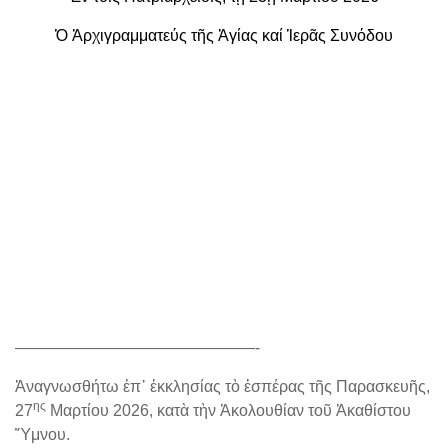
Ὁ Ἀρχιγραμματεύς τῆς Ἁγίας καί Ἱερᾶς Συνόδου
———————————————-
Ἀναγνωσθήτω ἐπ᾿ ἐκκλησίας τὸ ἑσπέρας τῆς Παρασκευῆς,
ης
27
Μαρτίου 2026, κατὰ τὴν Ἀκολουθίαν τοῦ Ἀκαθίστου
Ὕμνου.