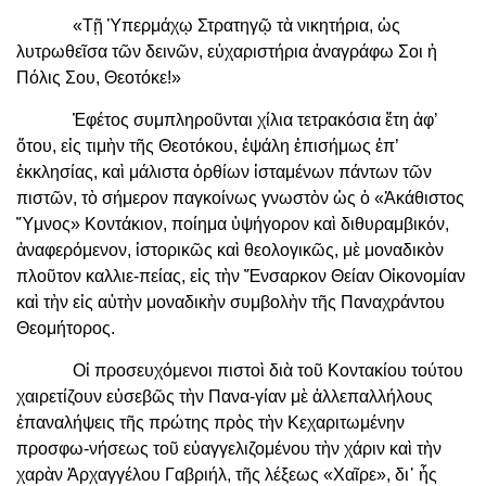
«Τῇ Ὑπερμάχῳ Στρατηγῷ τὰ νικητήρια, ὡς
λυτρωθεῖσα τῶν δεινῶν, εὐχαριστήρια ἀναγράφω Σοι ἡ
Πόλις Σου, Θεοτόκε!»
Ἐφέτος συμπληροῦνται χίλια τετρακόσια ἔτη ἀφ’
ὅτου, εἰς τιμὴν τῆς Θεοτόκου, ἐψάλη ἐπισήμως ἐπ’
ἐκκλησίας, καὶ μάλιστα ὀρθίων ἱσταμένων πάντων τῶν
πιστῶν, τὸ σήμερον παγκοίνως γνωστὸν ὡς ὁ «Ἀκάθιστος
Ὕμνος» Κοντάκιον, ποίημα ὑψήγορον καὶ διθυραμβικόν,
ἀναφερόμενον, ἱστορικῶς καὶ θεολογικῶς, μὲ μοναδικὸν
πλοῦτον καλλιε-πείας, εἰς τὴν Ἔνσαρκον Θείαν Οἰκονομίαν
καὶ τὴν εἰς αὐτὴν μοναδικὴν συμβολὴν τῆς Παναχράντου
Θεομήτορος.
Οἱ προσευχόμενοι πιστοὶ διὰ τοῦ Κοντακίου τούτου
χαιρετίζουν εὐσεβῶς τὴν Πανα-γίαν μὲ ἀλλεπαλλήλους
ἐπαναλήψεις τῆς πρώτης πρὸς τὴν Κεχαριτωμένην
προσφω-νήσεως τοῦ εὐαγγελιζομένου τὴν χάριν καὶ τὴν
χαρὰν Ἀρχαγγέλου Γαβριήλ, τῆς λέξεως «Χαῖρε», δι᾽ ἧς