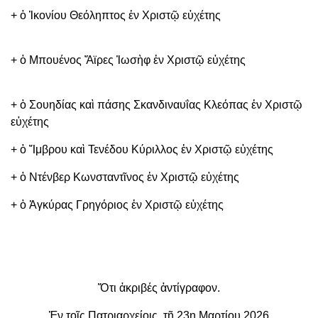
+ ὁ Ἰκονίου Θεόληπτος ἐν Χριστῷ εὐχέτης
+ ὁ Μπουένος Ἄϊρες Ἰωσὴφ ἐν Χριστῷ εὐχέτης
+ ὁ Σουηδίας καὶ πάσης Σκανδιναυΐας Κλεόπας ἐν Χριστῷ
εὐχέτης
+ ὁ Ἴμβρου καὶ Τενέδου Κύριλλος ἐν Χριστῷ εὐχέτης
+ ὁ Ντένβερ Κωνσταντῖνος ἐν Χριστῷ εὐχέτης
+ ὁ Ἀγκύρας Γρηγόριος ἐν Χριστῷ εὐχέτης
Ὅτι ἀκριβές ἀντίγραφον.
Ἐν τοῖς Πατριαρχείοις, τῇ 23ῃ Μαρτίου 2026