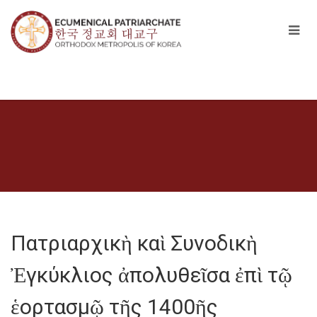
Πατριαρχικὴ καὶ Συνοδικὴ
Ἐγκύκλιος ἀπολυθεῖσα ἐπὶ τῷ
ἑορτασμῷ τῆς 1400ῆς