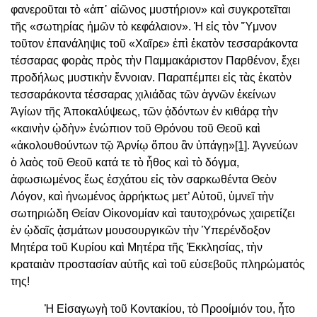
φανεροῦται τὸ «ἀπ᾽ αἰῶνος μυστήριον» καὶ συγκροτεῖται
τῆς «σωτηρίας ἡμῶν τὸ κεφάλαιον». Ἡ εἰς τὸν Ὕμνον
τοῦτον ἐπανάληψις τοῦ «Χαῖρε» ἐπὶ ἑκατὸν τεσσαράκοντα
τέσσαρας φορὰς πρὸς τὴν Παμμακάριστον Παρθένον, ἔχει
προδήλως μυστικὴν ἔννοιαν. Παραπέμπει εἰς τὰς ἑκατὸν
τεσσαράκοντα τέσσαρας χιλιάδας τῶν ἁγνῶν ἐκείνων
Ἁγίων τῆς Ἀποκαλύψεως, τῶν ᾀδόντων ἐν κιθάρᾳ τὴν
«καινὴν ᾠδὴν» ἐνώπιον τοῦ Θρόνου τοῦ Θεοῦ καὶ
«ἀκολουθούντων τῷ Ἀρνίῳ ὅπου ἂν ὑπάγῃ»
[1]
. Ἁγνεύων
ὁ λαὸς τοῦ Θεοῦ κατά τε τὸ ἦθος καὶ τὸ δόγμα,
ἀφωσιωμένος ἕως ἐσχάτου εἰς τὸν σαρκωθέντα Θεὸν
Λόγον, καὶ ἡνωμένος ἀρρήκτως μετ’ Αὐτοῦ, ὑμνεῖ τὴν
σωτηριώδη Θείαν Οἰκονομίαν καὶ ταυτοχρόνως χαιρετίζει
ἐν ᾠδαῖς ᾀσμάτων μουσουργικῶν τὴν Ὑπερένδοξον
Μητέρα τοῦ Κυρίου καὶ Μητέρα τῆς Ἐκκλησίας, τὴν
κραταιὰν προστασίαν αὐτῆς καὶ τοῦ εὐσεβοῦς πληρώματός
της!
Ἡ Εἰσαγωγὴ τοῦ Κοντακίου, τὸ Προοίμιόν του, ἦτο