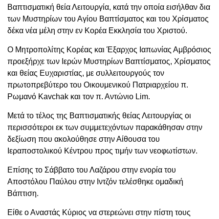
Βαπτισματική θεία Λειτουργία, κατά την οποία εισήλθαν δια
των Μυστηρίων του Αγίου Βαπτίσματος και του Χρίσματος
δέκα νέα μέλη στην εν Κορέα Εκκλησία του Χριστού.
Ο Μητροπολίτης Κορέας και Έξαρχος Ιαπωνίας Αμβρόσιος
προεξήρχε των Ιερών Μυστηρίων Βαπτίσματος, Χρίσματος
και θείας Ευχαριστίας, με συλλειτουργούς τον
πρωτοπρεβύτερο του Οικουμενικού Πατριαρχείου π.
Ρωμανό Kavchak και τον π. Αντώνιο Lim.
Μετά το τέλος της Βαπτισματικής θείας Λειτουργίας οι
περισσότεροι εκ των συμμετεχόντων παρακάθησαν στην
δεξίωση που ακολούθησε στην Αίθουσα του
Ιεραποστολικού Κέντρου προς τιμήν των νεοφωτίστων.
Επίσης το Σάββατο του Λαζάρου στην ενορία του
Αποστόλου Παύλου στην Ιντζόν τελέσθηκε ομαδική
Βάπτιση.
Είθε ο Αναστάς Κύριος να στερεώνει στην πίστη τους