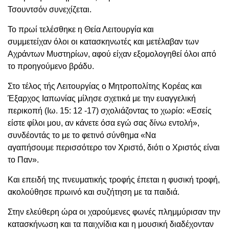
Τσουντσόν συνεχίζεται.
Το πρωί τελέσθηκε η Θεία Λειτουργία και
συμμετείχ
αν
όλ
οι
οι
κατασκ
ηνωτές
και μετέλαβ
αν
των
Αχράντων Μυστηρίων, αφού είχαν εξομολογηθεί όλοι από
το προηγούμενο βράδυ.
Στο τέλος τής Λειτουργίας ο Μητροπολίτης Κορέας και
Έξαρχος Ιαπωνίας μίλησε σχετικά με την ευαγγελική
περικοπή
(Ιω. 15: 12 -17) σχολιάζοντας το χωρίο: «Εσείς
είστε φίλοι μου, αν κάνετε όσα εγώ σας δίνω εντολή»,
συνδέοντάς το
με
το φετινό σύνθημα «Να
αγαπήσουμε
περισσότερο
τον Χριστό, διότι ο Χριστός είναι
το Παν».
Και επειδή της πνευματικής τροφής έπεται η φυσική τροφή,
ακολούθησε πρωινό και συζήτηση με τα παιδ
ιά
.
Στην ελεύθερη ώρα οι χαρούμενες φωνές πλημμύρισαν την
κατασκήνωση και τα παιχνίδια και η μουσική διαδέχονταν