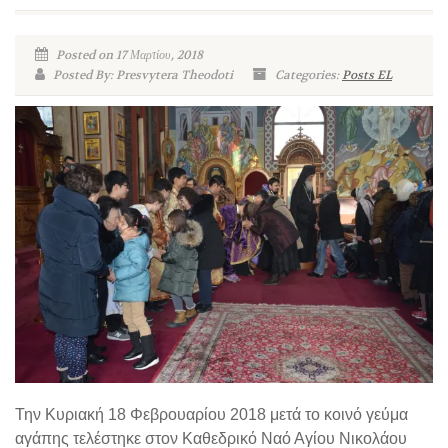
Posted on 17 Μαρτίου, 2018
Posted By: Presvytera Theodoti
Categories:
Posts EL
Την Κυριακή 18 Φεβρουαρίου 2018 μετά το κοινό γεύμα
αγάπης τελέστηκε στον Καθεδρικό Ναό Αγίου Νικολάου