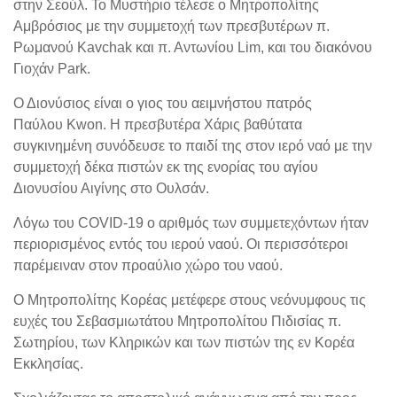
στην Σεούλ. Το Μυστήριο τέλεσε ο Μητροπολίτης
Αμβρόσιος με την συμμετοχή των πρεσβυτέρων π.
Ρωμανού Kavchak και π. Αντωνίου
Lim
, και του διακόνου
Γιοχάν
Park
.
Ο Διονύσιος είναι ο γιος του αειμνήστου πατρός
Παύλου
Kwon
. Η πρεσβυτέρα Χάρις βαθύτατα
συγκινημένη συνόδευσε το παιδί της στον ιερό ναό με την
συμμετοχή δέκα πιστών εκ της ενορίας του αγίου
Διονυσίου Αιγίνης στο Ουλσάν.
Λόγω του
COVID
-19 ο αριθμός των συμμετεχόντων ήταν
περιορισμένος εντός του ιερού ναού. Οι περισσότεροι
παρέμειναν στον προαύλιο χώρο του ναού.
Ο Μητροπολίτης Κορέας μετέφερε στους νεόνυμφους τις
ευχές του Σεβασμιωτάτου Μητροπολίτου Πιδισίας π.
Σωτηρίου, των Κληρικών και των πιστών της εν Κορέα
Εκκλησίας.