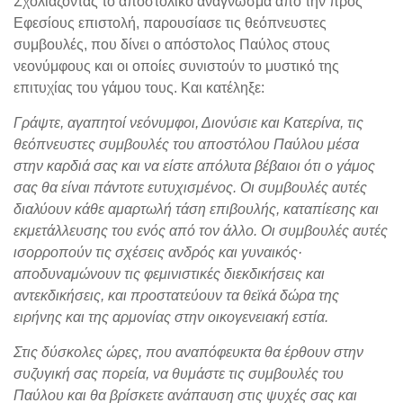
Σχολιάζοντας το αποστολικό ανάγνωσμα από την προς
Εφεσίους επιστολή, παρουσίασε τις θεόπνευστες
συμβουλές, που δίνει ο απόστολος Παύλος στους
νεονύμφους και οι οποίες συνιστούν το μυστικό της
επιτυχίας του γάμου τους. Και κατέληξε:
Γράψτε, αγαπητοί νεόνυμφοι, Διονύσιε και Κατερίνα, τις
θεόπνευστες συμβουλές του αποστόλου Παύλου μέσα
στην καρδιά σας και να είστε απόλυτα βέβαιοι ότι ο γάμος
σας θα είναι πάντοτε ευτυχισμένος. Οι συμβουλές αυτές
διαλύουν κάθε αμαρτωλή τάση επιβουλής, καταπίεσης και
εκμετάλλευσης του ενός από τον άλλο. Οι συμβουλές αυτές
ισορροπούν τις σχέσεις ανδρός και γυναικός·
αποδυναμώνουν τις φεμινιστικές διεκδικήσεις και
αντεκδικήσεις, και προστατεύουν τα θεϊκά δώρα της
ειρήνης και της αρμονίας στην οικογενειακή εστία.
Στις δύσκολες ώρες, που αναπόφευκτα θα έρθουν στην
συζυγική σας πορεία, να θυμάστε τις συμβουλές του
Παύλου και θα βρίσκετε ανάπαυση στις ψυχές σας και