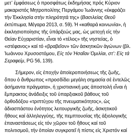
μετ᾿ ἐμφάσεως ὁ προσφάτως ἐκδημήσας πρός Κύριον
μακαριστός Μητροπολίτης Περγάμου Ἰωάννης «ἐκφράζει
τήν Ἐκκλησία στήν πληρότητά της» (
Βασιλείας Θεοῦ
ἐκτύπωμα,
Μέγαρα 2013, σ. 59). Ἡ «καθαρά κοινωνία», ἡ
ἐκκλησιοποίησις τῆς ὑπάρξεώς μας, ὡς μετοχή εἰς τήν
Θείαν Εὐχαριστίαν, εἶναι τό «τέλος» τῆς νηστείας, ὁ
«στέφανος» καί τό «βραβεῖον» τῶν ἀσκητικῶν ἀγώνων (βλ.
Ἰωάννου Χρυσοστόμου,
Εἰς τόν Ἠσαΐαν Ὁμιλίαι, στ’: Εἰς τά
Σεραφείμ
, PG 56, 139).
Σήμερον, εἰς ἐποχήν ἀποϊεροποιήσεως τῆς ζωῆς,
ὅπου ὁ ἄνθρωπος «προσδίδει μεγάλη σημασία σέ ἐντελῶς
ἀσήμαντα πράγματα», ἡ χριστιανική μας ἀποστολή εἶναι ἡ
ἔμπρακτος ἀνάδειξις τοῦ ὑπαρξιακοῦ βάθους τοῦ
ὀρθοδόξου «τριπτύχου τῆς πνευματικότητος», ὡς
ἀδιασπάστου ἑνότητος λειτουργικῆς ζωῆς, ἀσκητικοῦ
ἤθους καί ἀλληλεγγύης, τῆς πεμπτουσίας τῆς ἀξιολογικῆς
ἐπαναστάσεως εἰς τόν χῶρον τοῦ ἤθους καί τοῦ
πολιτισμοῦ, τήν ὁποίαν συγκροτεῖ ἡ πίστις εἰς Χριστόν καί