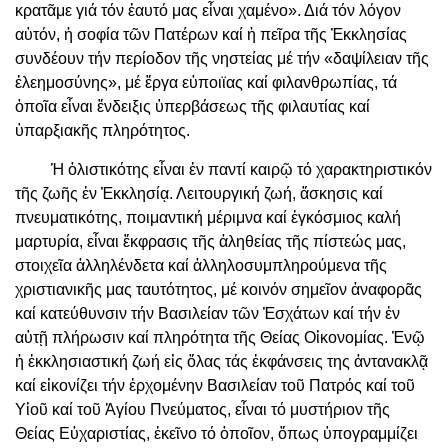
κρατᾶμε γιά τόν ἑαυτό μας εἶναι χαμένο». Διά τόν λόγον
αὐτόν, ἡ σοφία τῶν Πατέρων καί ἡ πεῖρα τῆς Ἐκκλησίας
συνδέουν τήν περίοδον τῆς νηστείας μέ τήν «δαψίλειαν τῆς
ἐλεημοσύνης», μέ ἔργα εὐποιϊας καί φιλανθρωπίας, τά
ὁποῖα εἶναι ἔνδειξις ὑπερβάσεως τῆς φιλαυτίας καί
ὑπαρξιακῆς πληρότητος.
Ἡ ὁλιστικότης εἶναι ἐν παντί καιρῷ τό χαρακτηριστικόν
τῆς ζωῆς ἐν Ἐκκλησίᾳ. Λειτουργική ζωή, ἄσκησις καί
πνευματικότης, ποιμαντική μέριμνα καί ἐγκόσμιος καλή
μαρτυρία, εἶναι ἔκφρασις τῆς ἀληθείας τῆς πίστεώς μας,
στοιχεῖα ἀλληλένδετα καί ἀλληλοσυμπληρούμενα τῆς
χριστιανικῆς μας ταυτότητος, μέ κοινόν σημεῖον ἀναφορᾶς
καί κατεύθυνσιν τήν Βασιλείαν τῶν Ἐσχάτων καί τήν ἐν
αὐτῇ πλήρωσιν καί πληρότητα τῆς Θείας Οἰκονομίας. Ἐνῷ
ἡ ἐκκλησιαστική ζωή εἰς ὅλας τάς ἐκφάνσεις της ἀντανακλᾷ
καί εἰκονίζει τήν ἐρχομένην Βασιλείαν τοῦ Πατρός καί τοῦ
Υἱοῦ καί τοῦ Ἁγίου Πνεύματος, εἶναι τό μυστήριον τῆς
Θείας Εὐχαριστίας, ἐκεῖνο τό ὁποῖον, ὅπως ὑπογραμμίζει