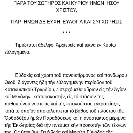
ΠΑΡΑ ΤΟΥ ΣΩΤΗΡΟΣ ΚΑΙ ΚΥΡΙΟΥ ΗΜΩΝ ΙΗΣΟΥ
ΧΡΙΣΤΟΥ,
ΠΑΡ᾿ HΜΩΝ ΔΕ ΕΥΧΗ, ΕΥΛΟΓΙΑ ΚΑΙ ΣΥΓΧΩΡΗΣΙΣ
* * *
Τιμιώτατοι ἀδελφοί Ἀρχιερεῖς καί τέκνα ἐν Κυρίῳ
εὐλογημένα,
Εὐδοκίᾳ καί χάριτι τοῦ πανοικτίρμονος καί πανδώρου
Θεοῦ, διάγοντες ἤδη τήν εὐλογημένην περίοδον τοῦ
Κατανυκτικοῦ Τριῳδίου, εἰσερχόμεθα αὔριον εἰς τήν Ἁγίαν
καί Μεγάλην Τεσσαρακοστήν, εἰς τό στάδιον τῆς
παθοκτόνου νηστείας καί τῆς «πανσέπτου ἐγκρατείας»,
κατά τό ὁποῖον ἀποκαλύπτεται τό βάθος τοῦ πλούτου τῆς
Ὀρθοδόξου ἡμῶν Παραδόσεως καί ἡ ἀνύστακτος μέριμνα
τῆς Ἐκκλησίας διά τήν πνευματικήν προκοπήν τῶν τέκνων
της. Ὡς ὑπενθυμίζει ἡ Ἁγία καί Μεγάλη Σύνοδος τῆς