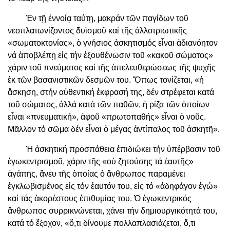
Ἐν τῇ ἐννοίᾳ ταύτῃ, μακράν τῶν παγίδων τοῦ
νεοπλατωνίζοντος δυϊσμοῦ καί τῆς ἀλλοτριωτικῆς
«σωματοκτονίας», ὁ γνήσιος ἀσκητισμός εἶναι ἀδιανόητον
νά ἀποβλέπῃ εἰς τήν ἐξουθένωσιν τοῦ «κακοῦ σώματος»
χάριν τοῦ πνεύματος καί τῆς ἀπελευθερώσεως τῆς ψυχῆς
ἐκ τῶν βασανιστικῶν δεσμῶν του. Ὅπως τονίζεται, «ἡ
ἄσκηση, στήν αὐθεντική ἐκφρασή της, δέν στρέφεται κατά
τοῦ σώματος, ἀλλά κατά τῶν παθῶν, ἡ ρίζα τῶν ὁποίων
εἶναι «πνευματική», ἀφοῦ «πρωτοπαθής» εἶναι ὁ νοῦς.
Μᾶλλον τό σῶμα δέν εἶναι ὁ μέγας ἀντίπαλος τοῦ ἀσκητῆ».
Ἡ ἀσκητική προσπάθεια ἐπιδιώκει τήν ὑπέρβασιν τοῦ
ἐγωκεντρισμοῦ, χάριν τῆς «οὐ ζητούσης τά ἑαυτῆς»
ἀγάπης, ἄνευ τῆς ὁποίας ὁ ἄνθρωπος παραμένει
ἐγκλωβισμένος εἰς τόν ἑαυτόν του, εἰς τό «ἀδηφάγον ἐγώ»
καί τάς ἀκορέστους ἐπιθυμίας του. Ὁ ἐγωκεντρικός
ἄνθρωπος συρρικνώνεται, χάνει τήν δημιουργικότητά του,
κατά τό ἔξοχον, «ὅ,τι δίνουμε πολλαπλασιάζεται, ὅ,τι