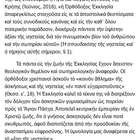
Κρήτης (Ἰούνιος, 2016), «ἡ Ὀρθόδοξος Ἐκκλησία
ἀπαρεγκλίτως στοιχοῦσα εἰς τε τά ἀποστολικά θεσπίσματα
καί τούς συνοδικούς κανόνας καί εἰς τήν καθ᾿ ὅλου
πατερικήν παράδοσιν, διεκήρυξε πάντοτε τήν ὑψίστην
ἀξίαν τῆς νηστείας διά τόν πνευματικόν βίον τοῦ ἀνθρώπου
καί τήν σωτηρίαν αὐτοῦ» (
Ἡ σπουδαιότης τῆς νηστείας καί
ἡ τήρησις αὐτῆς σήμερον
, § 1).
Τά πάντα εἰς τήν ζωήν τῆς Ἐκκλησίας ἔχουν ἄσειστον
θεολογικόν θεμέλιον καί σωτηριολογικήν ἀναφοράν. Οἱ
ὀρθόδοξοι χριστιανοί ἀσκοῦν τό «κοινόν ἄθλημα» τῆς
ἀσκήσεως καί τῆς νηστείας «ἐν παντί εὐχαριστοῦντες»
(Θεσσ. ε’, 18). Ἡ Ἐκκλησία καλεῖ τά τέκνα της νά διατρέξουν
τόν δόλιχον τῶν ἀσκητικῶν γυμνασμάτων ὡς πορείαν
πρός τό Ἅγιον Πάσχα. Ἀποτελεῖ κεντρικήν ἐμπειρίαν τῆς ἐν
Χριστῷ ζωῆς, ὅτι ὁ γνήσιος ἀσκητισμός δέν εἶναι ποτέ
σκυθρωπός, ἀφοῦ διαποτίζεται ἀπό τήν προσδοκίαν τῆς
ἀναστασίμου εὐφροσύνης. Ἡ ὑμνολογία μας ἀναφέρεται εἰς
τό «ἔαρ τῆς νηστείας».