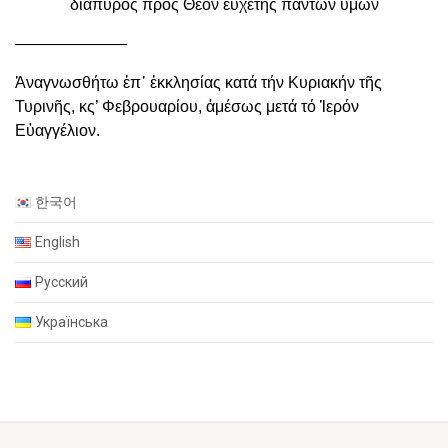
διάπυρος πρός Θεόν εὐχέτης πάντων ὑμῶν
———————
Ἀναγνωσθήτω ἐπ᾿ ἐκκλησίας κατά τήν Κυριακήν τῆς
Τυρινῆς, κς’ Φεβρουαρίου, ἀμέσως μετά τό Ἱερόν
Εὐαγγέλιον.
한국어
English
Русский
Українська