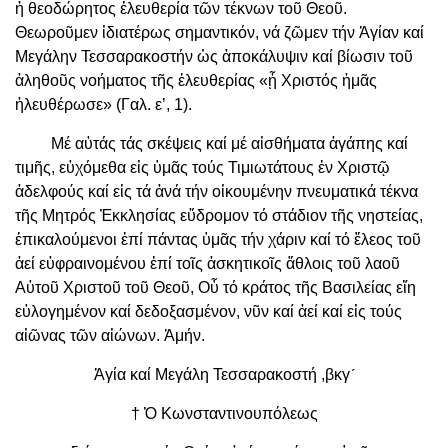
ἡ θεοδώρητος ἐλευθερία τῶν τέκνων τοῦ Θεοῦ.
Θεωροῦμεν ἰδιατέρως σημαντικόν, νά ζῶμεν τήν Ἁγίαν καί
Μεγάλην Τεσσαρακοστήν ὡς ἀποκάλυψιν καί βίωσιν τοῦ
ἀληθοῦς νοήματος τῆς ἐλευθερίας «ᾗ Χριστός ἡμᾶς
ἠλευθέρωσε» (Γαλ. ε’, 1).
Μέ αὐτάς τάς σκέψεις καί μέ αἰσθήματα ἀγάπης καί
τιμῆς, εὐχόμεθα εἰς ὑμᾶς τούς Τιμιωτάτους ἐν Χριστῷ
ἀδελφούς καί εἰς τά ἀνά τήν οἰκουμένην πνευματικά τέκνα
τῆς Μητρός Ἐκκλησίας εὔδρομον τό στάδιον τῆς νηστείας,
ἐπικαλούμενοι ἐπί πάντας ὑμᾶς τήν χάριν καί τό ἔλεος τοῦ
ἀεί εὐφραινομένου ἐπί τοῖς ἀσκητικοῖς ἄθλοις τοῦ λαοῦ
Αὐτοῦ Χριστοῦ τοῦ Θεοῦ, Οὗ τό κράτος τῆς Βασιλείας εἴη
εὐλογημένον καί δεδοξασμένον, νῦν καί ἀεί καί εἰς τούς
αἰῶνας τῶν αἰώνων. Ἀμήν.
Ἁγία καί Μεγάλη Τεσσαρακοστή ,βκγ´
† Ὁ Κωνσταντινουπόλεως