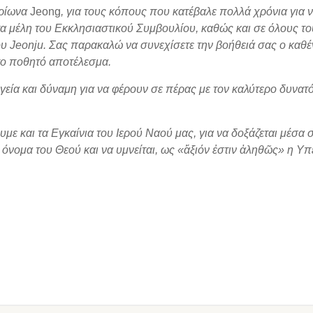
αρίωνα
Jeong
,
για τους κόπους που κατέβαλε πολλά χρόνια για 
α μέλη του Εκκλησιαστικού Συμβουλίου, καθώς και σε όλους το
ου
Jeonju.
Σας παρακαλώ να συνεχίσετε την βοήθειά σας ο καθέ
το ποθητό αποτέλεσμα.
γεία και δύναμη για να φέρουν σε πέρας με τον καλύτερο δυνατ
με και τα Εγκαίνια του Ιερού Ναού μας, για να δοξάζεται μέσα 
 όνομα του Θεού και να υμνείται, ως «ἄξιόν ἐστιν ἀληθῶς» η Υπ