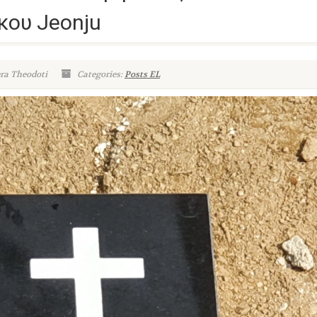
κου Jeonju
ra Theodoti
Categories:
Posts EL