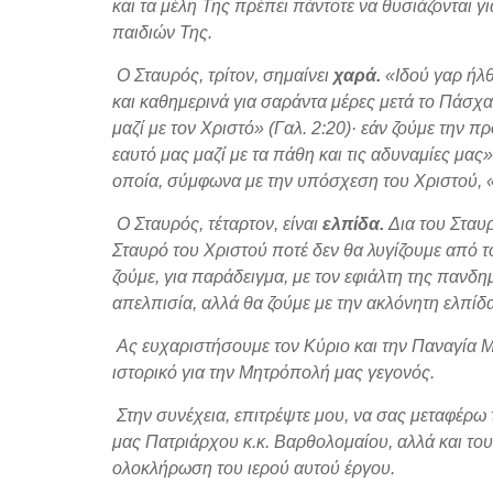
και τα μέλη Της πρέπει πάντοτε να θυσιάζονται γ
παιδιών Της.
Ο Σταυρός, τρίτον, σημαίνει
χαρά.
«Ιδού γαρ ήλθ
και καθημερινά για σαράντα μέρες μετά το Πάσ
μαζί με τον Χριστό» (Γαλ. 2:20)· εάν ζούμε τη
εαυτό μας μαζί με τα πάθη και τις αδυναμίες μας»
οποία, σύμφωνα με την υπόσχεση του Χριστού, «κ
Ο Σταυρός, τέταρτον, είναι
ελπίδα.
Δια του Σταυρ
Σταυρό του Χριστού ποτέ δεν θα λυγίζουμε από 
ζούμε, για παράδειγμα, με τον εφιάλτη της πανδ
απελπισία, αλλά θα ζούμε με την ακλόνητη ελπίδ
Ας ευχαριστήσουμε τον Κύριο και την Παναγία 
ιστορικό για την Μητρόπολή μας γεγονός.
Στην συνέχεια, επιτρέψτε μου, να σας μεταφέρω 
μας Πατριάρχου κ.κ. Βαρθολομαίου, αλλά και του
ολοκλήρωση του ιερού αυτού έργου.