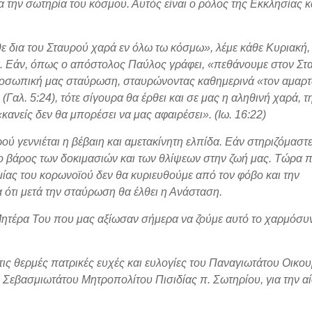
ια την σωτηρία του κόσμου. Αυτός είναι ο ρόλος της Εκκλησίας κ
ε δια του Σταυρού χαρά εν όλω τω κόσμω», λέμε κάθε Κυριακή,
χα. Εάν, όπως ο απόστολος Παύλος γράφει, «πεθάνουμε στον Στ
ν προσωπική μας σταύρωση, σταυρώνοντας καθημερινά «τον αμαρ
 (Γαλ. 5:24), τότε σίγουρα θα έρθει και σε μας η αληθινή χαρά, τ
ανείς δεν θα μπορέσει να μας αφαιρέσει». (Ιω. 16:22)
ού γεννιέται η βέβαιη και αμετακίνητη ελπίδα. Εάν στηριζόμαστ
το βάρος των δοκιμασιών και των θλίψεων στην ζωή μας. Τώρα 
ημίας του κορωνοϊού δεν θα κυριευθούμε από τον φόβο και την
α ότι μετά την σταύρωση θα έλθει η Ανάσταση.
Μητέρα Του που μας αξίωσαν σήμερα να ζούμε αυτό το χαρμόσυν
τις θερμές πατρικές ευχές και ευλογίες του Παναγιωτάτου Οικο
 Σεβασμιωτάτου Μητροπολίτου Πισιδίας π. Σωτηρίου, για την αί