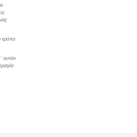
να
υς
νας
ό τρόπο
σ᾽ αυτόν
εραγία