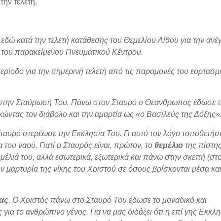
ην τελετή.
δώ κατά την τελετή κατάθεσης του Θεμελίου Λίθου για την ανέ
 του παρακείμενου Πνευματικού Κέντρου.
ρίοδο για την σημερινή τελετή από τις παραμονές του εορτασμ
 στην Σταύρωσή Του. Πάνω στον Σταυρό ο Θεάνθρωπος έδωσε 
κώντας τον διάβολο και την αμαρτία ως «ο Βασιλεύς της Δόξης»
ταυρό στερέωσε την Εκκλησία Του. Γι αυτό τον λόγο τοποθετήσ
 του ναού. Γιατί ο Σταυρός είναι, πρώτον, το
θεμέλιο
της πίστης
εμέλιά του, αλλά εσωτερικά, εξωτερικά και πάνω στην σκεπή (στ
την μαρτυρία της νίκης του Χριστού σε όσους βρίσκονται μέσα κα
ας
. Ο Χριστός πάνω στο Σταυρό Του έδωσε το μοναδικό και
ια το ανθρώπινο γένος. Για να μας διδάξει ότι η επί γης Εκκλ