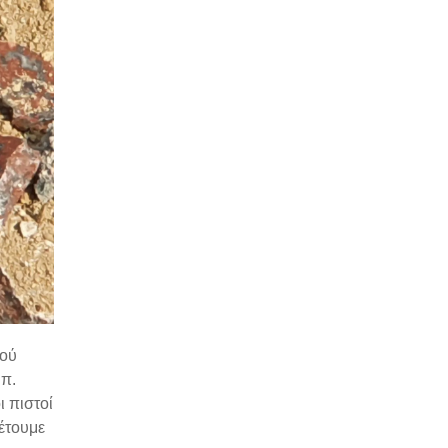
αού
 π.
ι πιστοί
έτουμε