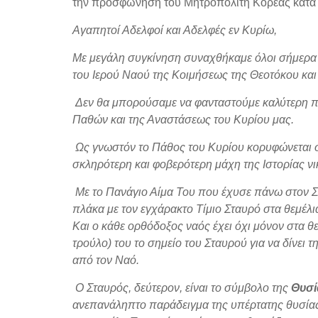
την προσφώνηση του Μητροπολίτη Κορέας κατά τ
Αγαπητοί Αδελφοί και Αδελφές εν Κυρίω,
Με μεγάλη συγκίνηση συναχθήκαμε όλοι σήμερα ε
του Ιερού Ναού της Κοιμήσεως της Θεοτόκου και
Δεν θα μπορούσαμε να φανταστούμε καλύτερη πε
Παθών και της Αναστάσεως του Κυρίου μας.
Ως γνωστόν το Πάθος του Κυρίου κορυφώνεται
σκληρότερη και φοβερότερη μάχη της Ιστορίας νι
Με το Πανάγιο Αίμα Του που έχυσε πάνω στον Σ
πλάκα με τον εγχάρακτο Τίμιο Σταυρό στα θεμέλια
Και ο κάθε ορθόδοξος ναός έχει όχι μόνον στα θ
τρούλο) του το σημείο του Σταυρού για να δίνει 
από τον Ναό.
Ο Σταυρός, δεύτερον, είναι το σύμβολο της
Θυσί
ανεπανάληπτο παράδειγμα της υπέρτατης θυσίας γ