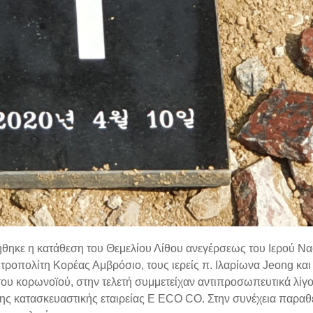
θηκε η κατάθεση του Θεμελίου Λίθου ανεγέρσεως του Ιερού Ν
ροπολίτη Κορέας Αμβρόσιο, τους ιερείς π. Ιλαρίωνα Jeong και
ου κορωνοϊού, στην τελετή συμμετείχαν αντιπροσωπευτικά λίγο
ς κατασκευαστικής εταιρείας
E ECO CO.
Στην συνέχεια παραθ