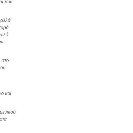
αι των
 αλλά
αυρό
τωλό
ην
ε στο
που
ο και
υμενικού
σια