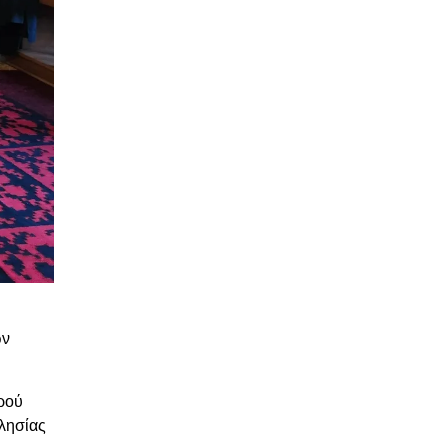
ων
ρού
λησίας