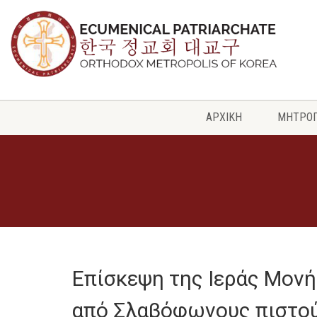
ΑΡΧΙΚΗ
ΜΗΤΡΟ
Επίσκεψη της Ιεράς Μο
από Σλαβόφωνους πιστο