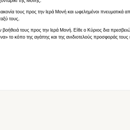
χονταρίκι της Μονής.
ακονία τους προς την Ιερά Μονή και ωφελημένοι πνευματικά απ
ταξύ τους.
ν βοήθειά τους προς την Ιερά Μονή. Είθε ο Κύριος δια πρεσβει
α» το κόπο της αγάπης και της ανιδιοτελούς προσφοράς τους 