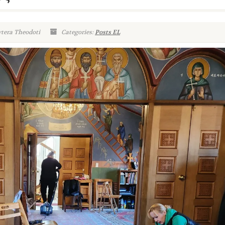
ytera Theodoti
Categories:
Posts EL