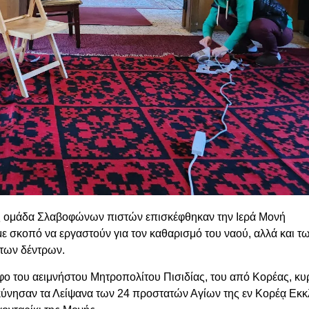
ής ομάδα Σλαβοφώνων πιστών επισκέφθηκαν την Ιερά Μονή
σκοπό να εργαστούν για τον καθαρισμό του ναού, αλλά και τ
των δέντρων.
φο του αειμνήστου Μητροπολίτου Πισιδίας, του από Κορέας, κυ
ύνησαν τα Λείψανα των 24 προστατών Αγίων της εν Κορέᾳ Εκκ