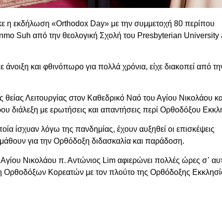
ε η εκδήλωση «Orthodox Day» με την συμμετοχή 80 περίπου
mo Suh από την θεολογική Σχολή του Presbyterian University
 άνοιξη και φθινόπωρο για πολλά χρόνια, είχε διακοπεί από τη
θείας Λειτουργίας στον Καθεδρικό Ναό του Αγίου Νικολάου κα
ρου διάλεξη με ερωτήσεις και απαντήσεις περί Ορθοδόξου Εκκλ
οία ίσχυαν λόγω της πανδημίας, έχουν αυξηθεί οι επισκέψεις
μάθουν για την Ορθόδοξη διδασκαλία και παράδοση.
Αγίου Νικολάου π. Αντώνιος Lim αφιερώνει πολλές ώρες σ᾽ αυ
 μη Ορθοδόξων Κορεατών με τον πλούτο της Ορθόδοξης Εκκλησί