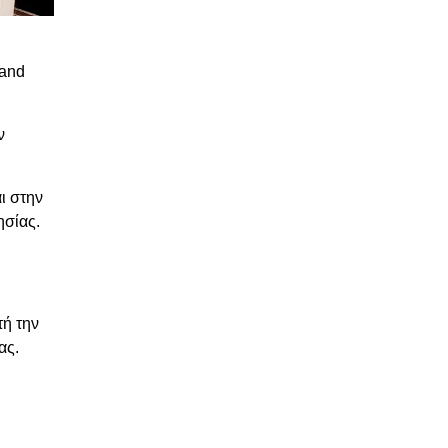
 and
ν
ι στην
ησίας.
τή την
ας.