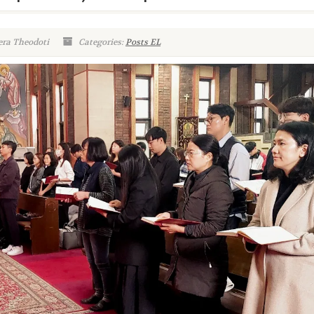
era Theodoti
Categories:
Posts EL