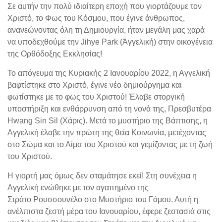
Σε αυτήν την πολύ ιδιαίτερη εποχή που γιορτάζουμε τον
Χριστό, το Φως του Κόσμου, που έγινε άνθρωπος,
ανανεώνοντας όλη τη Δημιουργία, ήταν μεγάλη μας χαρά
να υποδεχθούμε την Jihye Park (Ἀγγελική) στην οικογένεια
της Ορθόδοξης Εκκλησίας!
Το απόγευμα της Κυριακής 2 Ιανουαρίου 2022, η Αγγελική
βαφτίστηκε στο Χριστό, έγινε νέο δημιούργημα και
φωτίστηκε με το φως του Χριστού! Έλαβε στοργική
υποστήριξη και ενθάρρυνση από τη νονά της, Πρεσβυτέρα
Hwang Sin Sil
(Χάρις)
. Μετά το μυστήριο της Βάπτισης, η
Αγγελική έλαβε την πρώτη της θεία Κοινωνία, μετέχοντας
στο Σώμα και το Αίμα του Χριστού και γεμίζοντας με τη ζωή
του Χριστού.
Η γιορτή μας όμως δεν σταμάτησε εκεί! Στη συνέχεια η
Αγγελική ενώθηκε με τον αγαπημένο της
Στράτο
Ρουσσουνέλο
στο Μυστήριο του Γάμου. Αυτή η
ανέλπιστα ζεστή μέρα του Ιανουαρίου, έφερε ζεστασιά στις