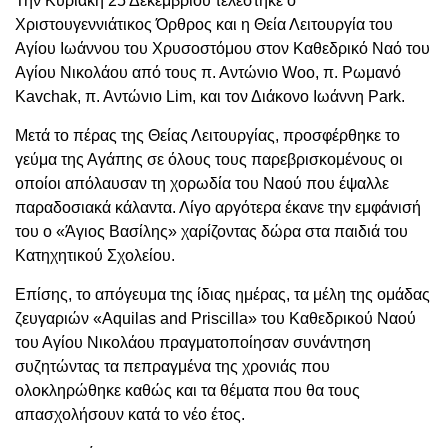
Την Κυριακή 25 Δεκεμβρίου τελέστηκε ο
Χριστουγεννιάτικος Όρθρος και η Θεία Λειτουργία του
Αγίου Ιωάννου του Χρυσοστόμου στον Καθεδρικό Ναό του
Αγίου Νικολάου από τους π. Αντώνιο Woo, π. Ρωμανό
Kavchak, π. Αντώνιο Lim, και τον Διάκονο Ιωάννη Park.
Μετά το πέρας της Θείας Λειτουργίας, προσφέρθηκε το
γεύμα της Αγάπης σε όλους τους παρεβρισκομένους οι
οποίοι απόλαυσαν τη χορωδία του Ναού που έψαλλε
παραδοσιακά κάλαντα. Λίγο αργότερα έκανε την εμφάνισή
του ο «Άγιος Βασίλης» χαρίζοντας δώρα στα παιδιά του
Κατηχητικού Σχολείου.
Επίσης, το απόγευμα της ίδιας ημέρας, τα μέλη της ομάδας
ζευγαριών «Aquilas and Priscilla» του Καθεδρικού Ναού
του Αγίου Νικολάου πραγματοποίησαν συνάντηση
συζητώντας τα πεπραγμένα της χρονιάς που
ολοκληρώθηκε καθώς και τα θέματα που θα τους
απασχολήσουν κατά το νέο έτος.