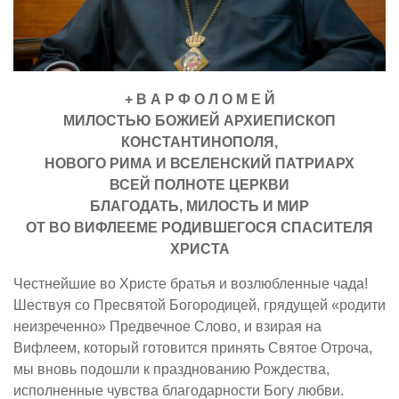
+ В А Р Ф О Л О М Е Й
МИЛОСТЬЮ БОЖИЕЙ АРХИЕПИСКОП
КОНСТАНТИНОПОЛЯ,
НОВОГО РИМА И ВСЕЛЕНСКИЙ ПАТРИАРХ
ВСЕЙ ПОЛНОТЕ ЦЕРКВИ
БЛАГОДАТЬ, МИЛОСТЬ И МИР
ОТ ВО ВИФЛЕЕМЕ РОДИВШЕГОСЯ СПАСИТЕЛЯ
ХРИСТА
Честнейшие во Христе братья и возлюбленные чада!
Шествуя со Пресвятой Богородицей, грядущей «родити
неизреченно» Предвечное Слово, и взирая на
Вифлеем, который готовится принять Святое Отроча,
мы вновь подошли к празднованию Рождества,
исполненные чувства благодарности Богу любви.