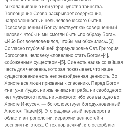
выхолащиванию или утери чувства таинства.
Воплощение Слова раскрывает содержание,
направленность и цель человеческого бытия.
Всесовершенный Бог существует как совершенный
человек, чтобы и мы смогли быть «по образу Бога».
«Ибо Бог вочеловечился, чтобы мы обожились»[3].
Согласно глубочайшей формулировке Свт. Григория
Богослова, человеку «повелено стать Богом»[4],
«обоженным существом»[5]. Сие есть наивысочайшая
честь для человека, которая показывает, что наше
существование есть непревзойденная ценность. Во
Христе все люди призваны к спасению. Перед Богом
«нет уже Иудея, ни язычника; нет раба, ни свободного;
нет мужеского пола, ни женского: ибо все вы одно во
Христе Иисусе», — богословствует богодухновенный
Апостол Павел[6]. Это радикальный переворот в
области антропологии, иерархии ценностей и
восприятия этоса. С тех пор всякий, кто оскорбляет