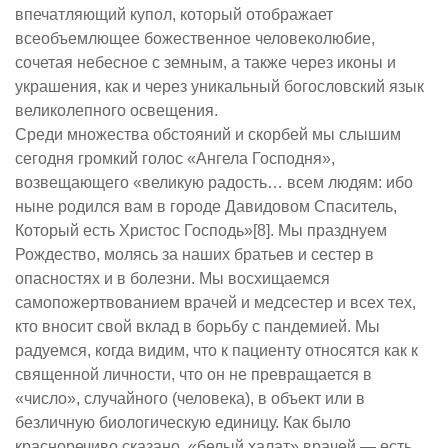
впечатляющий купол, который отображает
всеобъемлющее божественное человеколюбие,
сочетая небесное с земным, а также через иконы и
украшения, как и через уникальный богословский язык
великолепного освещения.
Среди множества обстояний и скорбей мы слышим
сегодня громкий голос «Ангела Господня»,
возвещающего «великую радость… всем людям: ибо
ныне родился вам в городе Давидовом Спаситель,
Который есть Христос Господь»[8]. Мы празднуем
Рождество, молясь за наших братьев и сестер в
опасностях и в болезни. Мы восхищаемся
самопожертвованием врачей и медсестер и всех тех,
кто вносит свой вклад в борьбу с пандемией. Мы
радуемся, когда видим, что к пациенту относятся как к
священной личности, что он не превращается в
«число», случайного (человека), в объект или в
безличную биологическую единицу. Как было
красноречиво сказано, «белый халат» врачей — есть