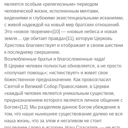
является особым «религиозным» периодом
человеческой жизни, исполненным мечтами,
видениями и глубокими экзистенциальными исканиями,
с живой надеждой на новый мир братских отношений.
Это «новое творение»[10] — «новые небеса и новая
земля… где обитает правда»[11], которую Церковь
Христова благовествует и отображает в своем шествии
к последнему свершению.
Возлюбленные братья и благословенные чада!
В Церкви человек полностью обновляется, а не просто
«получает помощь»; «истинствует» и живет свое
божественное предназначение. Как провозгласил
Святой и Великий Собор Православия, в Церкви
«каждый человек является уникальным существом,
предназначением которого является личное общение с
Богом»[12]. Мы разделяем данное Богом убеждение в
том, что наше нынешнее существование далеко не вся
наша жизнь, что за злом и негативом не стоит
последнее слово в истории. Наш Спаситель — не есть