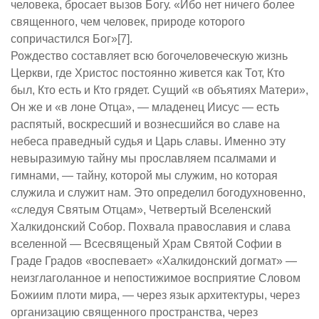
человека, бросает вызов Богу. «Ибо нет ничего более
священного, чем человек, природе которого
сопричастился Бог»[7].
Рождество составляет всю богочеловеческую жизнь
Церкви, где Христос постоянно живется как Тот, Кто
был, Кто есть и Кто грядет. Сущий «в объятиях Матери»,
Он же и «в лоне Отца», — младенец Иисус — есть
распятый, воскресший и вознесшийся во славе на
небеса праведный судья и Царь славы. Именно эту
невыразимую тайну мы прославляем псалмами и
гимнами, — тайну, которой мы служим, но которая
служила и служит нам. Это определил богодухновенно,
«следуя Святым Отцам», Четвертый Вселенский
Халкидонский Собор. Похвала православия и слава
вселенной — Всесвященый Храм Святой Софии в
Граде Градов «воспевает» «Халкидонский догмат» —
неизглаголанное и непостижимое восприятие Словом
Божиим плоти мира, — через язык архитектуры, через
организацию священного пространства, через