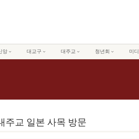
신앙
대교구
대주교
청년회
미디
스 대주교 일본 사목 방문