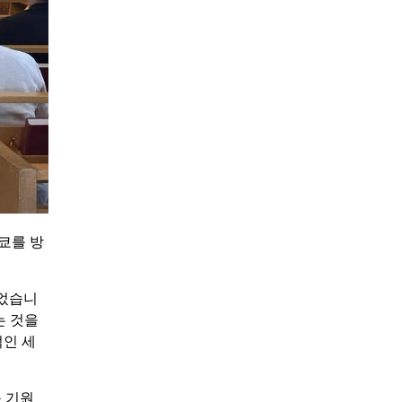
쿄를 방
되었습니
는 것을
적인 세
 기원