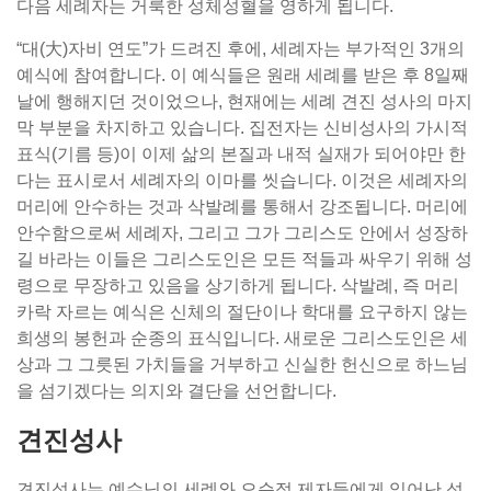
다음 세례자는 거룩한 성체성혈을 영하게 됩니다.
“대(大)자비 연도”가 드려진 후에, 세례자는 부가적인 3개의
예식에 참여합니다. 이 예식들은 원래 세례를 받은 후 8일째
날에 행해지던 것이었으나, 현재에는 세례 견진 성사의 마지
막 부분을 차지하고 있습니다. 집전자는 신비성사의 가시적
표식(기름 등)이 이제 삶의 본질과 내적 실재가 되어야만 한
다는 표시로서 세례자의 이마를 씻습니다. 이것은 세례자의
머리에 안수하는 것과 삭발례를 통해서 강조됩니다. 머리에
안수함으로써 세례자, 그리고 그가 그리스도 안에서 성장하
길 바라는 이들은 그리스도인은 모든 적들과 싸우기 위해 성
령으로 무장하고 있음을 상기하게 됩니다. 삭발례, 즉 머리
카락 자르는 예식은 신체의 절단이나 학대를 요구하지 않는
희생의 봉헌과 순종의 표식입니다. 새로운 그리스도인은 세
상과 그 그릇된 가치들을 거부하고 신실한 헌신으로 하느님
을 섬기겠다는 의지와 결단을 선언합니다.
견진성사
견진성사는 예수님의 세례와 오순절 제자들에게 일어난 성