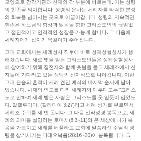
모양으로 감각기관과 신체의 각 부분에 바르는데, 이는 성령
의 현존을 의미합니다. 성령의 은사는 세례자를 타락한 본성
의 회복을 넘어서는 곳으로 이끌어갑니다. 성령의 지속적인
현존은 하느님의 형상과 닮음을 향한 그리스도인의 끊임없
고 점진적이고 인격적인 성장을 가능케 합니다. 그 다음에
세례자에게 십자가 목걸이가 주어집니다.
고대 교회에서는 세례성사 직후에 바로 성체성혈성사가 행
해졌습니다. 새로 빛을 받은 그리스도인들은 성체성혈성사
에 참여하기 위해 집전자와 함께 촛불을 들고 세례조에서 신
자들이 기다리고 있는 성당의 신자석으로 나아갑니다. 이런
고대 관습의 흔적이 세례 견진 예식의 마지막 순서에 남아
있습니다. 사제의 인도를 따라 세례자와 대부대모는 “그리스
도로 인하여 세례 받은 사람은 그리스도를 옷 입듯이 입었도
다. 알렐루이야.”(갈라디아 3:27)라고 세례 성가를 부르면서
세례조 주위를 세 번 돕니다. 그 다음 신약성경 봉독으로, 세
례의 의미를 설명하는 로마서(6:3~11)와 온 세상에 나가 복
음을 가르치고 세례를 베풀라고 교회에 말씀하신 주님의 명
령을 상기시키는 마태오복음(28:16~20)이 봉독됩니다. 그