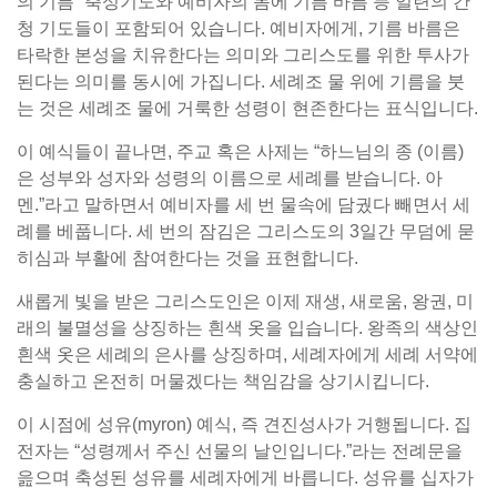
의 기름” 축성기도와 예비자의 몸에 기름 바름 등 일련의 간
청 기도들이 포함되어 있습니다. 예비자에게, 기름 바름은
타락한 본성을 치유한다는 의미와 그리스도를 위한 투사가
된다는 의미를 동시에 가집니다. 세례조 물 위에 기름을 붓
는 것은 세례조 물에 거룩한 성령이 현존한다는 표식입니다.
이 예식들이 끝나면, 주교 혹은 사제는 “하느님의 종 (이름)
은 성부와 성자와 성령의 이름으로 세례를 받습니다. 아
멘.”라고 말하면서 예비자를 세 번 물속에 담궜다 빼면서 세
례를 베풉니다. 세 번의 잠김은 그리스도의 3일간 무덤에 묻
히심과 부활에 참여한다는 것을 표현합니다.
새롭게 빛을 받은 그리스도인은 이제 재생, 새로움, 왕권, 미
래의 불멸성을 상징하는 흰색 옷을 입습니다. 왕족의 색상인
흰색 옷은 세례의 은사를 상징하며, 세례자에게 세례 서약에
충실하고 온전히 머물겠다는 책임감을 상기시킵니다.
이 시점에 성유(myron) 예식, 즉 견진성사가 거행됩니다. 집
전자는 “성령께서 주신 선물의 날인입니다.”라는 전례문을
읊으며 축성된 성유를 세례자에게 바릅니다. 성유를 십자가