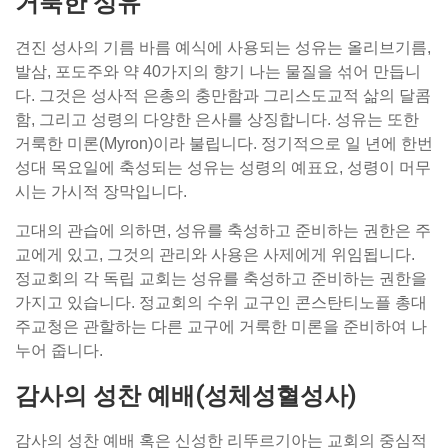
거룩한 성유
견진 성사의 기름 바름 예식에 사용되는 성유는 올리브기름,
발삼, 포도주와 약 40가지의 향기 나는 물질을 섞어 만듭니
다. 그것은 성사적 은총의 충만함과 그리스도교적 삶의 달콤
함, 그리고 성령의 다양한 은사를 상징합니다. 성유는 또한
거룩한 미론(Myron)이라 불립니다. 정기적으로 일 년에 한번
성대 목요일에 축성되는 성유는 성령의 예표요, 성령이 머무
시는 가시적 장막입니다.
고대의 관습에 의하면, 성유를 축성하고 준비하는 권한은 주
교에게 있고, 그것의 관리와 사용은 사제에게 위임됩니다.
정교회의 각 독립 교회는 성유를 축성하고 준비하는 권한을
가지고 있습니다. 정교회의 수위 교구인 콘스탄티노플 총대
주교청은 관할하는 다른 교구에 거룩한 미론을 준비하여 나
누어 줍니다.
감사의 성찬 예배(성체성혈성사)
감사의 성찬 예배 혹은 신성한 리뚜르기아는 교회의 중심적