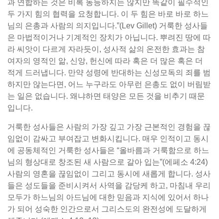
과 연합하는 것은 비록 동등하지는 않지만 똑같이 필수적인
두 가지 힘의 협력을 요청합니다. 이 두 힘은 바로 바로 하느
님의 은총과 사람의 의지입니다.”(Lev Gillet) 거룩한 성사들
은 마법적이거나 기계적인 장치가 아닙니다. 뿌려진 땅에 따
라 씨앗이 다르게 자라듯이, 성사적 삶의 온전한 효과는 참
여자의 영적인 앎, 신앙, 헌신에 따라 혹은 더 많은 혹은 더
적게 드러냅니다. 만약 성령에 반대하는 신성모독의 죄를 범
하지만 않는다면, 어느 누구라도 아무런 은총도 없이 버림받
는 일은 없습니다. 왜냐하면 태양은 모든 것을 비추기 때문
입니다.
거룩한 성사들은 사람의 가장 깊고 가장 근본적인 경험을 끊
임없이 감싸고 부여잡고 변화시킵니다. 매우 인적이고 동시
에 공동체적인 거룩한 성사들은 “올바름과 거룩함으로 하느
님의 형상대로 창조된 새 사람으로 갈아 입는”(에페소 4:24)
사람의 영혼을 끊임없이 그리고 동시에 새롭게 합니다. 성사
들은 성도들을 준비시켜서 사역을 감당케 하고, 마침내 우리
모두가 하느님의 아드님에 대한 믿음과 지식에 있어서 하나
가 되어 성숙한 인간으로서 그리스도의 완전성에 도달하게