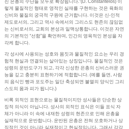
진 은총의 수단들 모두로 확장됩니다.”(D. Constantelos) 이
렇게 물질적인 형태로 영적인 실재를 구현하는 것은 육화의
신비와 물질의 궁극적 구원에 근거합니다. 이것은 신-인적
제도로서의, 그리고 역사 속에서의 그리스도 현존의 끊임없
는 신비로서의, 교회의 본성과 일맥상통합니다. 이것은 자연
의 기본적인 “선함”을 확언하며, 인간의 영육적인 본성을 자
각케 합니다.
각 성사에 사용되는 성호와 몸짓과 물질적인 요소는 우리 경
험적 현실과 연결되는 살아있는 상징입니다. 물질적인 것은
성령의 운반도구가 되고, 각각 신성한 은총의 신비스러운 권
능을 깊고 충분히 표현하기에 적합합니다. (예를 들면, 사람
의 음식인 빵과 포도주는 일단 축성되면 불멸의 양식인 그리
스도의 몸과 피가 됩니다.)
비록 외적인 표현으로는 물질적이지만 성사들은 단순한 상
징적 의식이 아닙니다. 성사의 외적인 표식은 이들 표식 자
체가 아니라 이 속에 내재한 성령의 현존으로 인해 은총을
실재적으로 운반합니다. 운반된 은총은 전혀 모호하거나 상
징적인 것이 아니라 실재적이고 현실적입니다. 그래서 각각