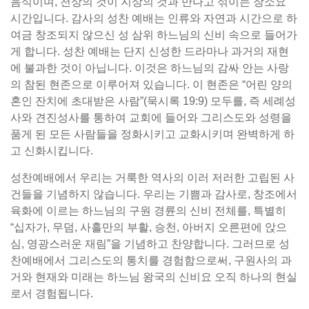
음식이며, 천상의 것이 지상의 것과 만나고 섞이는 장소요
시간입니다. 감사의 성찬 예배는 인류와 자연과 시간으로 하
여금 창조되지 않으신 성 삼위 하느님의 신비 속으로 들어가
게 합니다. 성찬 예배는 단지 신성한 드라마나 과거의 재현
에 불과한 것이 아닙니다. 이것은 하느님의 감싸 안는 사랑
의 참된 현존으로 이루어져 있습니다. 이 현존은 “어린 양의
혼인 잔치에 초대받은 사람”(묵시록 19:9) 모두를, 즉 세례성
사와 견진성사를 통하여 교회에 들어와 그리스도와 성령을
품게 된 모든 사람들을 정화시키고 교화시키며 완벽하게 하
고 신화시킵니다.
성찬예배에서 우리는 거룩한 역사의 이러 저러한 고립된 사
건들을 기념하지 않습니다. 우리는 기쁨과 감사로, 창조에서
육화에 이르는 하느님의 구원 경륜의 신비 전체를, 특별히
“십자가, 무덤, 사흘만의 부활, 승천, 아버지 오른편에 앉으
심, 영광스러운 재림”을 기념하고 찬양합니다. 그러므로 성
찬예배에서 그리스도의 통치를 경험함으로써, 구원사의 과
거와 현재와 미래는 하느님 왕국의 신비요 오직 하나의 현실
로서 경험됩니다.