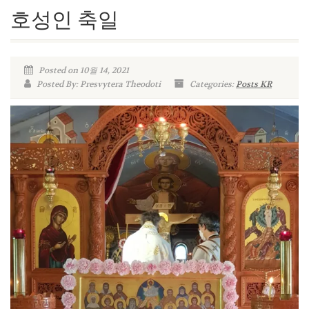
호성인 축일
Posted on 10월 14, 2021
Posted By: Presvytera Theodoti
Categories:
Posts KR