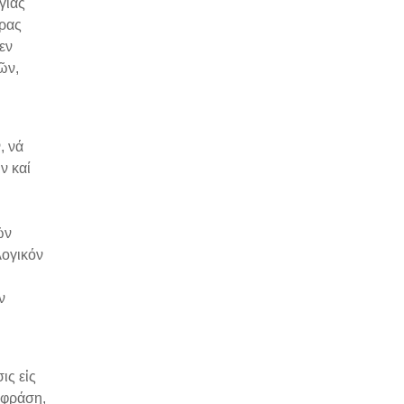
γίας
έρας
εν
ῶν,
, νά
ν καί
ῶν
λογικόν
ν
ις εἰς
κφράσῃ,