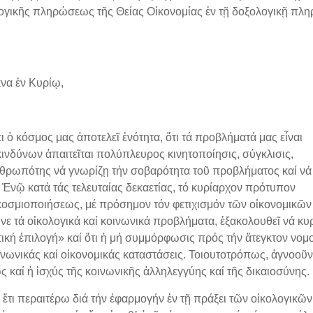
λογικῆς πληρώσεως τῆς Θείας Οἰκονομίας ἐν τῇ δοξολογικῇ πλη
α ἐν Κυρίῳ,
όσμος μας ἀποτελεῖ ἑνότητα, ὅτι τά προβλήματά μας εἶναι
 κινδύνων ἀπαιτεῖται πολύπλευρος κινητοποίησις, σύγκλισις,
ἀνθρωπότης νά γνωρίζῃ τήν σοβαρότητα τοῦ προβλήματος καί νά
 Ἐνῷ κατά τάς τελευταίας δεκαετίας, τό κυρίαρχον πρότυπον
κοσμιοποιήσεως, μέ πρόσημον τόν φετιχισμόν τῶν οἰκονομικῶν
υνε τά οἰκολογικά καί κοινωνικά προβλήματα, ἐξακολουθεῖ νά κυ
ική ἐπιλογή» καί ὅτι ἡ μή συμμόρφωσις πρός τήν ἄτεγκτον νομο
ινωνικάς καί οἰκονομικάς καταστάσεις. Τοιουτοτρόπως, ἀγνοοῦντ
ς καί ἡ ἰσχύς τῆς κοινωνικῆς ἀλληλεγγύης καί τῆς δικαιοσύνης.
εραιτέρω διά τήν ἐφαρμογήν ἐν τῇ πράξει τῶν οἰκολογικῶν 