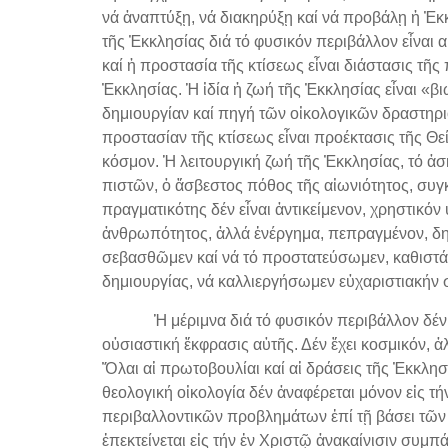
νά ἀναπτύξῃ, νά διακηρύξῃ καί νά προβάλῃ ἡ Ἐκκ
τῆς Ἐκκλησίας διά τό φυσικόν περιβάλλον εἶναι 
καί ἡ προστασία τῆς κτίσεως εἶναι διάστασις τῆ
Ἐκκλησίας. Ἡ ἰδία ἡ ζωή τῆς Ἐκκλησίας εἶναι «β
δημιουργίαν καί πηγή τῶν οἰκολογικῶν δραστηριο
προστασίαν τῆς κτίσεως εἶναι προέκτασις τῆς Θεί
κόσμον. Ἡ λειτουργική ζωή τῆς Ἐκκλησίας, τό ἀσ
πιστῶν, ὁ ἄσβεστος πόθος τῆς αἰωνιότητος, συ
πραγματικότης δέν εἶναι ἀντικείμενον, χρηστικόν
ἀνθρωπότητος, ἀλλά ἐνέργημα, πεπραγμένον, δη
σεβασθῶμεν καί νά τό προστατεύσωμεν, καθιστάμε
δημιουργίας, νά καλλιεργήσωμεν εὐχαριστιακήν σχ
Ἡ μέριμνα διά τό φυσικόν περιβάλλον δέν εἶν
οὐσιαστική ἔκφρασις αὐτῆς. Δέν ἔχει κοσμικόν, ἀ
Ὅλαι αἱ πρωτοβουλίαι καί αἱ δράσεις τῆς Ἐκκλησ
θεολογική οἰκολογία δέν ἀναφέρεται μόνον εἰς τή
περιβαλλοντικῶν προβλημάτων ἐπί τῇ βάσει τῶν
ἐπεκτείνεται εἰς τήν ἐν Χριστῷ ἀνακαίνισιν συμπ