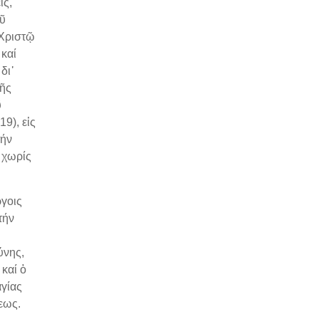
ις,
οῦ
 Χριστῷ
 καί
δι᾿
τῆς
ῦ
9), εἰς
τήν
 χωρίς
γοις
τήν
ύνης,
 καί ὁ
αγίας
εως.