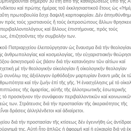
ληροῦνται σήμερον 30 ἔτη ἀπό τῆς καθιερώσεως ὑπό τῆς Ἁ
Ἰνδίκτου καί πρώτης ἡμέρας τοῦ ἐκκλησιαστικοῦ ἔτους ὡς «Ἡμ
 αὕτη πρωτοβουλία ἔσχε δαψιλῆ καρποφορίαν. Δέν ἀπηυθύνθημ
ον πρός τούς χριστιανούς ἤ τούς ἐκπροσώπους ἄλλων θρησκει
 περιβαλλοντολόγους καί ἄλλους ἐπιστήμονας, πρός τούς
ως, ἐπιζητοῦντες τήν συμβολήν των.
 Πατριαρχείου ἐλειτούργησαν ὡς ἔναυσμα διά τήν θεολογίαν
κῆς ἀνθρωπολογίας καί κοσμολογίας, τήν εὐχαριστιακήν θεώρησι
όξου ἀσκητισμοῦ ὡς βάσιν διά τήν κατανόησιν τῶν αἰτίων καί
χετική μέ τήν θεολογικήν οἰκολογίαν ἤ οἰκολογικήν θεολογίαν
 τῷ συνόλῳ της ἀξιόλογον ὀρθόδοξον μαρτυρίαν ἔναντι μιᾶς ἐκ τ
ωπότητα καί τήν ζωήν ἐπί τῆς γῆς. Ἡ ἐνασχόλησις μέ τό οἰκο
πιπτώσεις τῆς ἁμαρτίας, αὐτῆς τῆς ἀλλοτριωτικῆς ἐσωτερικῆς
ς τό προσκήνιον τήν συνάφειαν περιβαλλοντικῶν καί κοινωνικῶ
ώς των. Στράτευσις διά τήν προστασίαν τῆς ἀκεραιότητος τῆς
ἶναι δράσεις ἀλληλένδετοι καί ἀδιαίρετοι.
 διά τήν προστασίαν τῆς κτίσεως δέν ἐγεννήθη ὡς ἀντίδρασ
ιούργημά της. Αὐτή ἦτο ἁπλῶς ἡ ἀφορμή καί ἡ εὐκαιρία διά νά ἐ