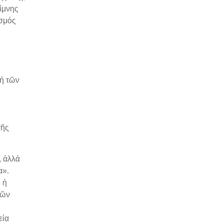
ίμνης
ασμός
τή τῶν
τῆς
, ἀλλά
α».
 ἡ
τῶν
είᾳ