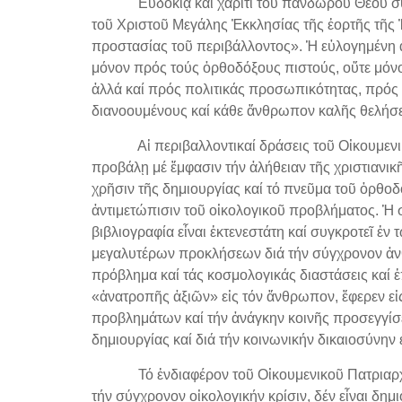
Εὐδοκίᾳ καί χάριτι τοῦ πανδώρου Θεοῦ συμπ
τοῦ Χριστοῦ Μεγάλης Ἐκκλησίας τῆς ἑορτῆς τῆς 
προστασίας τοῦ περιβάλλοντος». Ἡ εὐλογημένη
μόνον πρός τούς ὀρθοδόξους πιστούς, οὔτε μόν
ἀλλά καί πρός πολιτικάς προσωπικότητας, πρός
διανοουμένους καί κάθε ἄνθρωπον καλῆς θελήσε
Αἱ περιβαλλοντικαί δράσεις τοῦ Οἰκουμενικοῦ
προβάλῃ μέ ἔμφασιν τήν ἀλήθειαν τῆς χριστιανι
χρῆσιν τῆς δημιουργίας καί τό πνεῦμα τοῦ ὀρθοδ
ἀντιμετώπισιν τοῦ οἰκολογικοῦ προβλήματος. Ἡ σ
βιβλιογραφία εἶναι ἐκτενεστάτη καί συγκροτεῖ ἐν
μεγαλυτέρων προκλήσεων διά τήν σύγχρονον ἀνθρ
πρόβλημα καί τάς κοσμολογικάς διαστάσεις καί ἐ
«ἀνατροπῆς ἀξιῶν» εἰς τόν ἄνθρωπον, ἔφερεν εἰ
προβλημάτων καί τήν ἀνάγκην κοινῆς προσεγγίσε
δημιουργίας καί διά τήν κοινωνικήν δικαιοσύνην ε
Τό ἐνδιαφέρον τοῦ Οἰκουμενικοῦ Πατριαρχείου
τήν σύγχρονον οἰκολογικήν κρίσιν, δέν εἶναι δημ