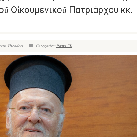
τοῦ Οἰκουμενικοῦ Πατριάρχου κκ.
tera Theodoti
Categories:
Posts EL