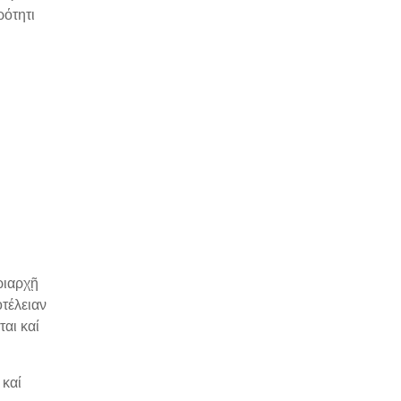
ρότητι
ριαρχῇ
τέλειαν
αι καί
καί