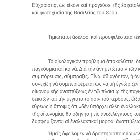
Εὐχαριστίᾳ, ὡς εἰκόνι καί προγεύσει τῆς ἐσχατο
καί φωτοχυσίᾳ τῆς Βασιλείας τοῦ Θεοῦ.
Τιμιώτατοι ἀδελφοί καί προσφιλέστατα τέκν
Τό οἰκολογικόν πρόβλημα ἀποκαλύπτει ὅτι ὁ κ
παγκόσμια καί κοινά. Διά τήν ἀντιμετώπισιν τῶν
συμπόρευσις, σύμπραξις. Εἶναι ἀδιανόητον, ἡ 
συνεχίζῃ νά συμπεριφέρεται ὡς νά μή ἐγνώριζεν.
οἰκονομικῆς ἀναπτύξεως ἐν τῷ πλαισίῳ τῆς παγ
δεικτῶν καί τήν μεγιστοποίησιν τοῦ κέρδους, ὤξ
εὐρέως ἡ ἄποψις ὅτι «δέν ὑπάρχει ἄλλη ἐναλλακτ
τῆς οἰκονομίας θά ὁδηγήσῃ εἰς ἀνεξελέγκτους κο
δυσφημίζονται αἱ ἐναλλακτικαί μορφαί ἀναπτύξεω
Ἡμεῖς ὀφείλομεν νά δραστηριοποιηθῶμεν ἔτι π