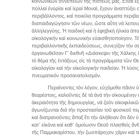
κοινωνικῶν συνεπειῶν τῆς πίστεώς μας. Εἶναι ἐξ
πολλαί ἐνορίαι καί ἱεραί Μοναί, ἔχουν ἀναπτύξει
περιβάλλοντος, καί ποικίλα προγράμματα περιβαλ
διαπαιδαγώγησιν τῶν νέων, ὥστε αὕτη νά λειτου
ἀλληλεγγύης. Ἡ παιδική καί ἡ ἐφηβική ἡλικία ἀπ
οἰκολογικήν καί κοινωνικήν εὐαισθητοποίησιν. Τ
περιβαλλοντικῆς ἐκπαιδεύσεως, συνεχίζον τήν σ
ὀργανωθεῖσαν Γ’ διεθνῆ «Διάσκεψιν τῆς Χάλκης δι
τό θέμα τῆς ἐντάξεως εἰς τά προγράμματα τῶν 
οἰκολογίαν καί τήν οἰκολογικήν παιδείαν. Ἡ λύ
πνευματικόν προσανατολισμόν.
Περαίνοντες τόν λόγον, εὐχόμεθα πᾶσιν ὑμῖν α
θεαρέστοις, καλοῦντες δέ τά ἀνά τήν οἰκουμένη
ἀκεραιότητα τῆς δημιουργίας, νά ζοῦν οἰκοφιλικῶ
ἀγωνίζωνται διά τήν προστασίαν τοῦ φυσικοῦ περ
καί διατρανοῦντες ἅπαξ ἔτι τήν ἀλήθειαν ὅτι δέν
κατ᾿ εἰκόνα καί καθ᾿ ὁμοίωσιν Θεοῦ πλασθείς ἄ
τῆς Παμμακαρίστου, τήν ζωοπάροχον χάριν καί τ