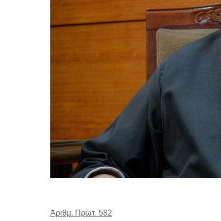
Ἀριθμ. Πρωτ.
582