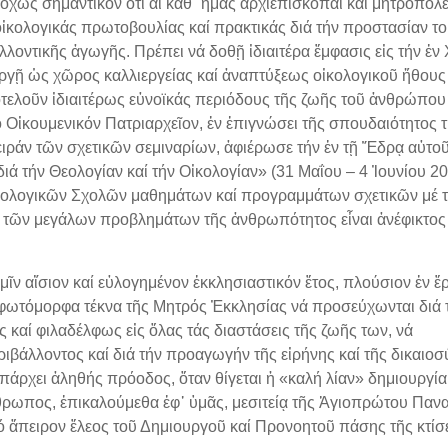
όχως σημαντικόν ὅτι αἱ καθ᾿ ἡμᾶς ἀρχιεπισκοπαί καί μητροπόλε
 οἰκολογικάς πρωτοβουλίας καί πρακτικάς διά τήν προστασίαν τ
λοντικῆς ἀγωγῆς. Πρέπει νά δοθῇ ἰδιαιτέρα ἔμφασις εἰς τήν ἐν
ργῇ ὡς χῶρος καλλιεργείας καί ἀναπτύξεως οἰκολογικοῦ ἤθους
οτελοῦν ἰδιαιτέρως εὐνοϊκάς περιόδους τῆς ζωῆς τοῦ ἀνθρώπου 
ό Οἰκουμενικόν Πατριαρχεῖον, ἐν ἐπιγνώσει τῆς σπουδαιότητος 
ειράν τῶν σχετικῶν σεμιναρίων, ἀφιέρωσε τήν ἐν τῇ Ἕδρᾳ αὐτο
ά τήν Θεολογίαν καί τήν Οἰκολογίαν» (31 Μαΐου – 4 Ἰουνίου 201
Θεολογικῶν Σχολῶν μαθημάτων καί προγραμμάτων σχετικῶν μέ 
σις τῶν μεγάλων προβλημάτων τῆς ἀνθρωπότητος εἶναι ἀνέφικτος
ἴσιον καί εὐλογημένον ἐκκλησιαστικόν ἔτος, πλούσιον ἐν ἔρ
ν φωτόμορφα τέκνα τῆς Μητρός Ἐκκλησίας νά προσεύχωνται διά 
ς καί φιλαδέλφως εἰς ὅλας τάς διαστάσεις τῆς ζωῆς των, νά
ιβάλλοντος καί διά τήν προαγωγήν τῆς εἰρήνης καί τῆς δικαιοσ
 ὑπάρχει ἀληθής πρόοδος, ὅταν θίγεται ἡ «καλή λίαν» δημιουργία
νθρωπος, ἐπικαλούμεθα ἐφ᾿ ὑμᾶς, μεσιτείᾳ τῆς Ἁγιοπρώτου Παν
ό ἄπειρον ἔλεος τοῦ Δημιουργοῦ καί Προνοητοῦ πάσης τῆς κτίσ