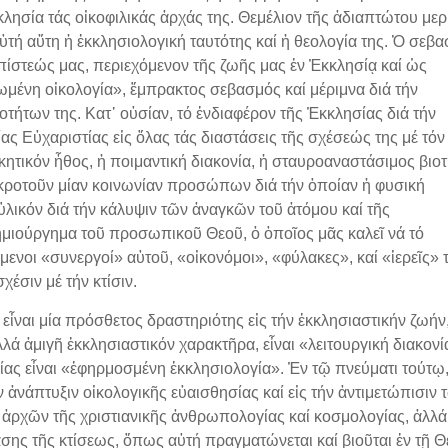
λησία τάς οἰκοφιλικάς ἀρχάς της. Θεμέλιον τῆς ἀδιαπτώτου μερ
αὐτή αὕτη ἡ ἐκκλησιολογική ταυτότης καί ἡ θεολογία της. Ὁ σεβ
ς πίστεώς μας, περιεχόμενον τῆς ζωῆς μας ἐν Ἐκκλησίᾳ καί ὡς
ιωμένη οἰκολογία», ἔμπρακτος σεβασμός καί μέριμνα διά τήν
τήτων της. Κατ᾿ οὐσίαν, τό ἐνδιαφέρον τῆς Ἐκκλησίας διά τήν
ας Εὐχαριστίας εἰς ὅλας τάς διαστάσεις τῆς σχέσεώς της μέ τόν
κητικόν ἦθος, ἡ ποιμαντική διακονία, ἡ σταυροαναστάσιμος βιο
γκροτοῦν μίαν κοινωνίαν προσώπων διά τήν ὁποίαν ἡ φυσική
 ὑλικόν διά τήν κάλυψιν τῶν ἀναγκῶν τοῦ ἀτόμου καί τῆς
μιούργημα τοῦ προσωπικοῦ Θεοῦ, ὁ ὁποῖος μᾶς καλεῖ νά τό
νοι «συνεργοί» αὐτοῦ, «οἰκονόμοι», «φύλακες», καί «ἱερεῖς» 
έσιν μέ τήν κτίσιν.
αι μία πρόσθετος δραστηριότης εἰς τήν ἐκκλησιαστικήν ζωήν
λλά ἀμιγῆ ἐκκλησιαστικόν χαρακτῆρα, εἶναι «λειτουργική διακονί
ίας εἶναι «ἐφηρμοσμένη ἐκκλησιολογία». Ἐν τῷ πνεύματι τούτῳ,
ν ἀνάπτυξιν οἰκολογικῆς εὐαισθησίας καί εἰς τήν ἀντιμετώπισιν 
 ἀρχῶν τῆς χριστιανικῆς ἀνθρωπολογίας καί κοσμολογίας, ἀλλά
άσης τῆς κτίσεως, ὅπως αὐτή πραγματώνεται καί βιοῦται ἐν τῇ Θ