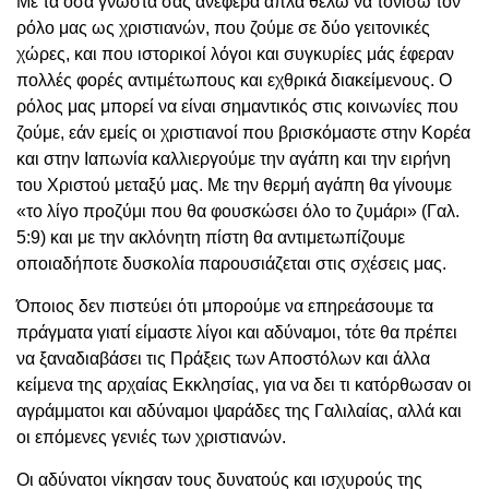
Με τα όσα γνωστά σάς ανέφερα απλά θέλω να τονίσω τον
ρόλο μας ως χριστιανών, που ζούμε σε δύο γειτονικές
χώρες, και που ιστορικοί λόγοι και συγκυρίες μάς έφεραν
πολλές φορές αντιμέτωπους και εχθρικά διακείμενους. Ο
ρόλος μας μπορεί να είναι σημαντικός στις κοινωνίες που
ζούμε, εάν εμείς οι χριστιανοί που βρισκόμαστε στην Κορέα
και στην Ιαπωνία καλλιεργούμε την αγάπη και την ειρήνη
του Χριστού μεταξύ μας. Με την θερμή αγάπη θα γίνουμε
«το λίγο προζύμι που θα φουσκώσει όλο το ζυμάρι» (Γαλ.
5:9) και με την ακλόνητη πίστη θα αντιμετωπίζουμε
οποιαδήποτε δυσκολία παρουσιάζεται στις σχέσεις μας.
Όποιος δεν πιστεύει ότι μπορούμε να επηρεάσουμε τα
πράγματα γιατί είμαστε λίγοι και αδύναμοι, τότε θα πρέπει
να ξαναδιαβάσει τις Πράξεις των Αποστόλων και άλλα
κείμενα της αρχαίας Εκκλησίας, για να δει τι κατόρθωσαν οι
αγράμματοι και αδύναμοι ψαράδες της Γαλιλαίας, αλλά και
οι επόμενες γενιές των χριστιανών.
Οι αδύνατοι νίκησαν τους δυνατούς και ισχυρούς της