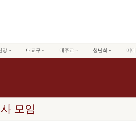
신앙
대교구
대주교
청년회
미디
복사 모임