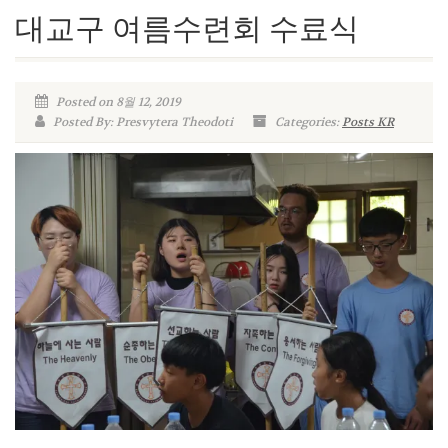
대교구 여름수련회 수료식
Posted on 8월 12, 2019
Posted By: Presvytera Theodoti
Categories:
Posts KR