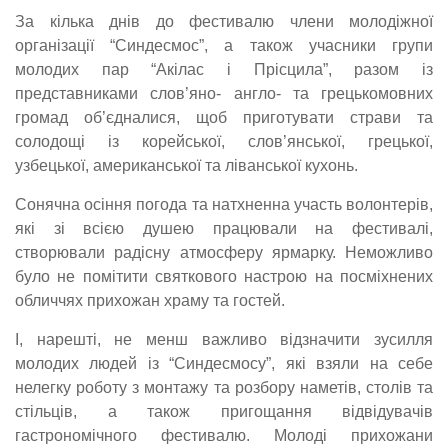
За кілька днів до фестивалю члени молодіжної
організації “Синдесмос”, а також учасники групи
молодих пар “Акілас і Прісцила”, разом із
представниками слов’яно- англо- та грецькомовних
громад об’єдналися, щоб приготувати страви та
солодощі із корейської, слов’янської, грецької,
узбецької, американської та ліванської кухонь.
Сонячна осіння погода та натхненна участь волонтерів,
які зі всією душею працювали на фестивалі,
створювали радісну атмосферу ярмарку. Неможливо
було не помітити святкового настрою на посміхнених
обличчях прихожан храму та гостей.
І, нарешті, не менш важливо відзначити зусилля
молодих людей із “Синдесмосу”, які взяли на себе
нелегку роботу з монтажу та розбору наметів, столів та
стільців, а також пригощання відвідувачів
гастрономічного фестивалю. Молоді прихожани