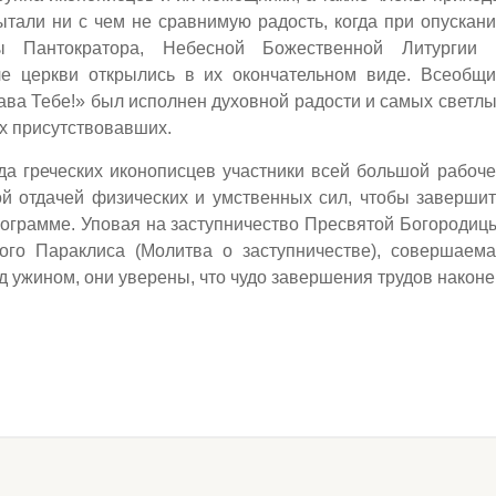
ытали ни с чем не сравнимую радость, когда при опускан
ы Пантократора, Небесной Божественной Литургии 
ле церкви открылись в их окончательном виде. Всеобщи
лава Тебе!» был исполнен духовной радости и самых светл
ех присутствовавших.
а греческих иконописцев участники всей большой рабоч
й отдачей физических и умственных сил, чтобы заверши
рограмме. Уповая на заступничество Пресвятой Богородиц
го Параклиса (Молитва о заступничестве), совершаема
д ужином, они уверены, что чудо завершения трудов након