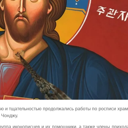
ью и тщательностью продолжались работы по росписи хра
 Чонджу.
 группа иконописцев и их помощники, а также члены приход