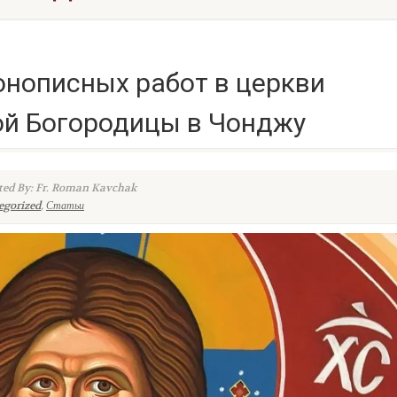
онописных работ в церкви
ой Богородицы в Чонджу
ed By: Fr. Roman Kavchak
egorized
,
Статьи