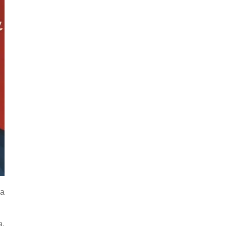
ма
а,