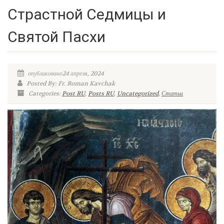
Страстной Седмицы и
Святой Пасхи
опубликовано24 апреля, 2024
Posted By: Fr. Roman Kavchak
Categories:
Post RU
,
Posts RU
,
Uncategorized
,
Статьи