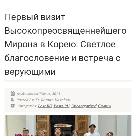
Первый визит
Высокопреосвященнейшего
Мирона в Корею: Светлое
благословение и встреча с
верующими
опубликовано15 июня, 2023
Posted By: Fr. Roman Kavchak
Categories:
Post RU
,
Posts RU
,
Uncategorized
,
Статьи