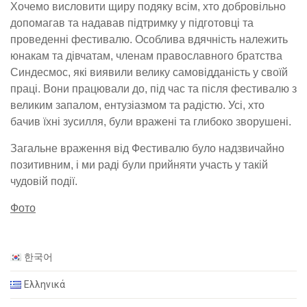
Хочемо висловити щиру подяку всім, хто добровільно
допомагав та надавав підтримку у підготовці та
проведенні фестивалю. Особлива вдячність належить
юнакам та дівчатам, членам православного братства
Синдесмос, які виявили велику самовідданість у своїй
праці. Вони працювали до, під час та після фестивалю з
великим запалом, ентузіазмом та радістю. Усі, хто
бачив їхні зусилля, були вражені та глибоко зворушені.
Загальне враження від Фестивалю було надзвичайно
позитивним, і ми раді були прийняти участь у такій
чудовій події.
Фото
한국어
Ελληνικά