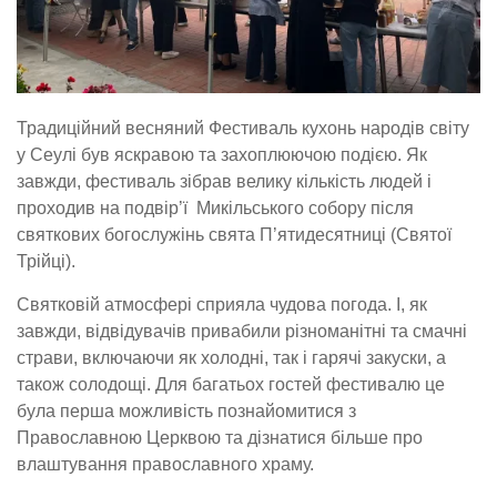
Традиційний весняний Фестиваль кухонь народів світу
у Сеулі був яскравою та захоплюючою подією. Як
завжди, фестиваль зібрав велику кількість людей і
проходив на подвір’ї Микільського собору після
святкових богослужінь свята П’ятидесятниці (Святої
Трійці).
Святковій атмосфері сприяла чудова погода. І, як
завжди, відвідувачів привабили різноманітні та смачні
страви, включаючи як холодні, так і гарячі закуски, а
також солодощі. Для багатьох гостей фестивалю це
була перша можливість познайомитися з
Православною Церквою та дізнатися більше про
влаштування православного храму.