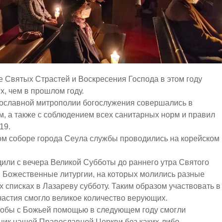
 Святых Страстей и Воскресения Господа в этом году
х, чем в прошлом году.
вославной митрополии богослужения совершались в
м, а также с соблюдением всех санитарных норм и правил
19.
м соборе города Сеула службы проводились на корейском 
или с вечера Великой Субботы до раннего утра Святого
и Божественные литургии, на которых молились разные
 списках в Лазареву субботу. Таким образом участвовать в
частия смогло великое количество верующих.
тобы с Божьей помощью в следующем году смогли
ник нашей Православной Церкви без каких-либо