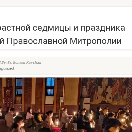
растной седмицы и праздника
ой Православной Митрополии
 By: Fr. Roman Kavchak
egorized