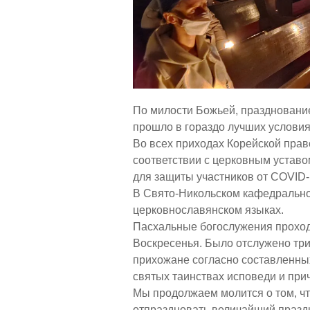
По милости Божьей, празднование
прошло в гораздо лучших условия
Во всех приходах Корейской пра
соответствии с церковным уставо
для защиты участников от COVID-
В Свято-Никольском кафедрально
церковнославянском языках.
Пасхальные богослужения проход
Воскресенья. Было отслужено тр
прихожане согласно составленных
святых таинствах исповеди и при
Мы продолжаем молится о том, ч
отпраздновать величайший празд