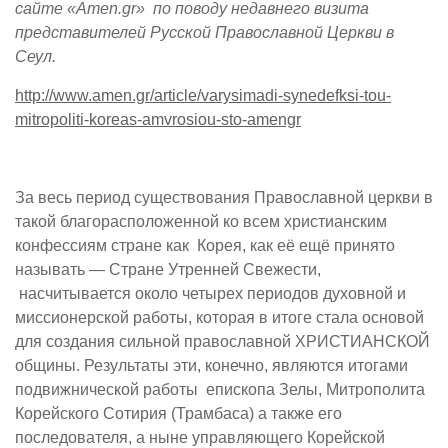
сайте «
Amen
.
gr
» по поводу недавнего визита
представителей Русской Православной Церкви в
Сеул.
http://www.amen.gr/article/varysimadi-synedefksi-tou-
mitropoliti-koreas-amvrosiou-sto-amengr
За весь период существования Православной церкви в
такой благорасположенной ко всем христианским
конфессиям стране как Корея, как её ещё принято
называть — Стране Утренней Свежести,
насчитывается около четырех периодов духовной и
миссионерской работы, которая в итоге стала основой
для создания сильной православной ХРИСТИАНСКОЙ
общины. Результаты эти, конечно, являются итогами
подвижнической работы епископа Зелы, Митрополита
Корейского Сотирия (Трамбаса) а также его
последователя, а ныне управляющего Корейской