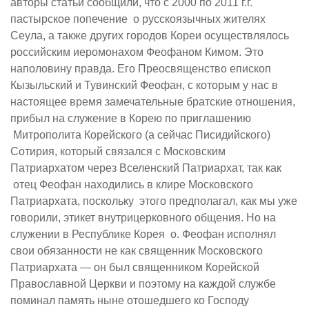
авторы статьи сообщили, что с 2000 по 2011 г.г.
пастырское попечение о русскоязычных жителях
Сеула, а также других городов Кореи осуществлялось
российским иеромонахом Феофаном Кимом. Это
наполовину правда. Его Преосвященство епископ
Кызыльский и Тувинский Феофан, с которым у нас в
настоящее время замечательные братские отношения,
прибыл на служение в Корею по приглашению
Митрополита Корейского (а сейчас Писидийского)
Сотирия, который связался с Московским
Патриархатом через Вселенский Патриархат, так как
отец Феофан находились в клире Московского
Патриархата, поскольку этого предполагал, как мы уже
говорили, этикет внутрицерковного общения. Но на
служении в Республике Корея о. Феофан исполнял
свои обязанности не как священник Московского
Патриархата — он был священником Корейской
Православной Церкви и поэтому на каждой службе
поминал память ныне отошедшего ко Господу