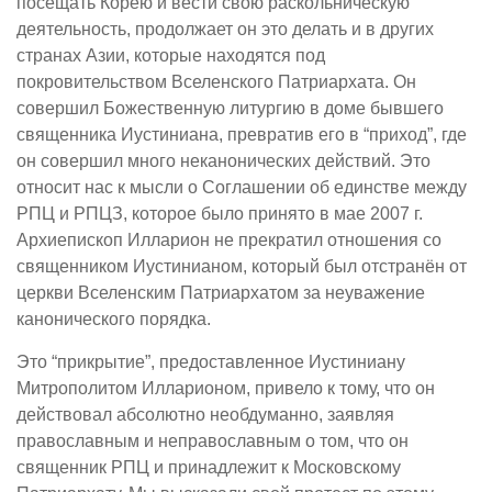
посещать Корею и вести свою раскольническую
деятельность, продолжает он это делать и в других
странах Азии, которые находятся под
покровительством Вселенского Патриархата. Он
совершил Божественную литургию в доме бывшего
священника Иустиниана, превратив его в “приход”, где
он совершил много неканонических действий. Это
относит нас к мысли о Соглашении об единстве между
РПЦ и РПЦЗ, которое было принято в мае 2007 г.
Архиепископ Илларион не прекратил отношения со
священником Иустинианом, который был отстранён от
церкви Вселенским Патриархатом за неуважение
канонического порядка.
Это “прикрытие”, предоставленное Иустиниану
Митрополитом Илларионом, привело к тому, что он
действовал абсолютно необдуманно, заявляя
православным и неправославным о том, что он
священник РПЦ и принадлежит к Московскому