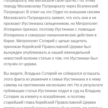
Патриархату. Мы высказали свой протест по этому
поводу Московскому Патриархату через Вселенский
Патриархат. В ответ на это Отдел по внешним связям
Московского Патриархата заявил, что хоть они и не
признают Иустиниана священником, но Митрополит
Илларион признал, поэтому Иустиниан с помощью
Иллариона и совершал неканонические действия в
Корее. Митрополит Сотирий с целью защитить
прихожан Корейской Православной Церкви был
вынужден опубликовать в нашей еженедельной
новостной колонке статью о том, что Иустиниан был
отлучён от церкви.
Вы видите, Владыка Сотирий не собирался оглашать
этого факта из уважения к семье Иустиниана и к нему
самому на протяжении нескольких лет. Но в результате
публикации статьи Иустиниан подал в суд на Владыку
Сотирия за клевету и оскорбление, и поэтому
старейший глава Корейской Православной Церкви