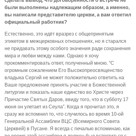
сделать вывод, что договорённости о встрече не
были выполнены надлежащим образом, а именно,
вы написали представителю церкви, а вам ответил
официальный работник?
Естественно, это идёт вразрез с общепринятым
этикетом в межцерковных отношениях, но я старался
не придавать этому особого значения ради сохранения
мира и любви между нами. Однако я хочу
прокомментировать ответ, полученный мною. “С
огромным сожалением Его Высокопреосвященство
владыка Сергий не может положительно ответить на
Ваше предложение принять участие в Божественной
литургии и показать наше единство во Христе через
Причастие Святых Даров, ввиду того, что в субботу 17
июня он улетает из Сеула”. Когда я прочитал это, я
сразу же вспомнил то, что случилось во время 10-ой
Генеральной Ассамблеи ВЦС (Всемирного Совета
Церквей) в Пусане. Я всегда с печалью вспоминаю, как
во время этой ассамблеи я должен был встретиться с