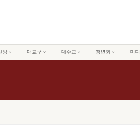
신앙
대교구
대주교
청년회
미디