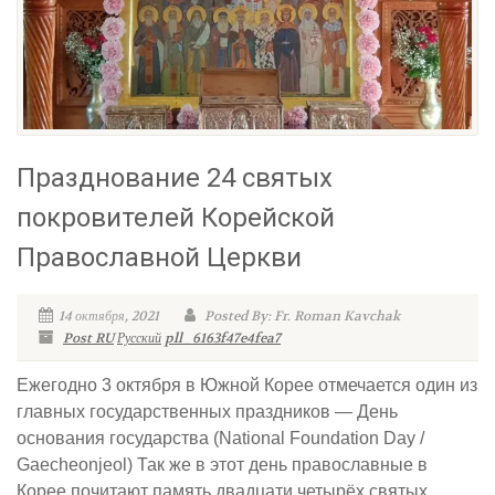
Празднование 24 святых
покровителей Корейской
Православной Церкви
14 октября, 2021
Posted By: Fr. Roman Kavchak
Post RU
Русский
pll_6163f47e4fea7
Ежегодно 3 октября в Южной Корее отмечается один из
главных государственных праздников — День
основания государства (National Foundation Day /
Gaecheonjeol) Так же в этот день православные в
Корее почитают память двадцати четырёх святых