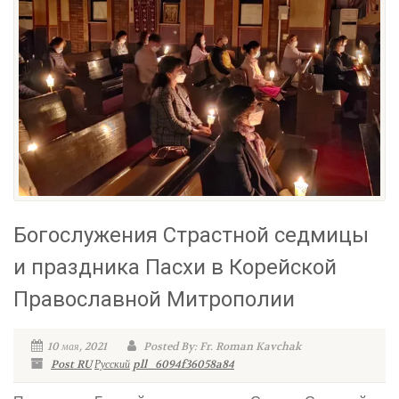
Богослужения Страстной седмицы
и праздника Пасхи в Корейской
Православной Митрополии
10 мая, 2021
Posted By: Fr. Roman Kavchak
Post RU
Русский
pll_6094f36058a84