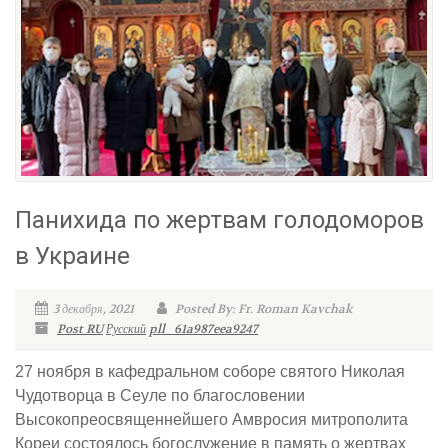
Панихида по жертвам голодоморов
в Украине
3 декабря, 2021
Posted By: Fr. Roman Kavchak
Post RU
Русский
pll_61a987eea9247
27 ноября в кафедральном соборе святого Николая
Чудотворца в Сеуле по благословении
Высокопреосвященнейшего Амвросия митрополита
Кореи состоялось богослужение в память о жертвах