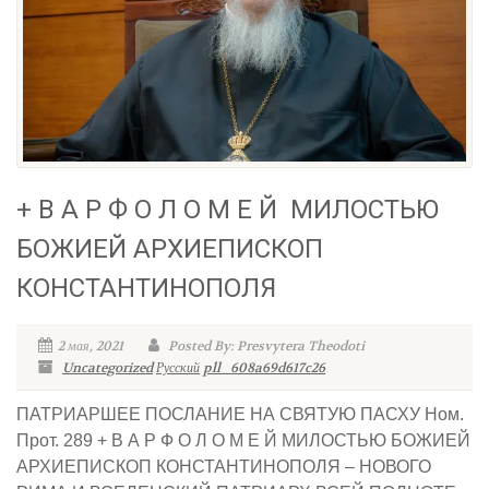
+ В А Р Ф О Л О М Е Й МИЛОСТЬЮ
БОЖИЕЙ АРХИЕПИСКОП
КОНСТАНТИНОПОЛЯ
2 мая, 2021
Posted By: Presvytera Theodoti
Uncategorized
Русский
pll_608a69d617c26
ПАТРИАРШЕЕ ПОСЛАНИЕ НА СВЯТУЮ ПАСХУ Ном.
Прот. 289 + В А Р Ф О Л О М Е Й МИЛОСТЬЮ БОЖИЕЙ
АРХИЕПИСКОП КОНСТАНТИНОПОЛЯ – НОВОГО