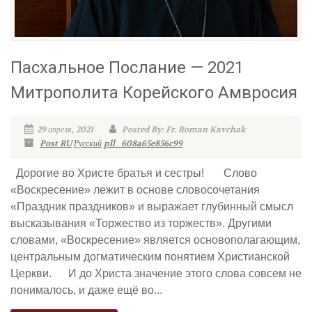
Пасхальное Послание — 2021
Митрополита Корейского Амвросия
29 апреля, 2021
Posted By: Fr. Roman Kavchak
Post RU
Русский
pll_608a65e856c99
Дорогие во Христе братья и сестры! Слово
«Воскресение» лежит в основе словосочетания
«Праздник праздников» и выражает глубинный смысл
высказывания «Торжество из торжеств». Другими
словами, «Воскресение» является основополагающим,
центральным догматическим понятием Христианской
Церкви. И до Христа значение этого слова совсем не
понималось, и даже ещё во...