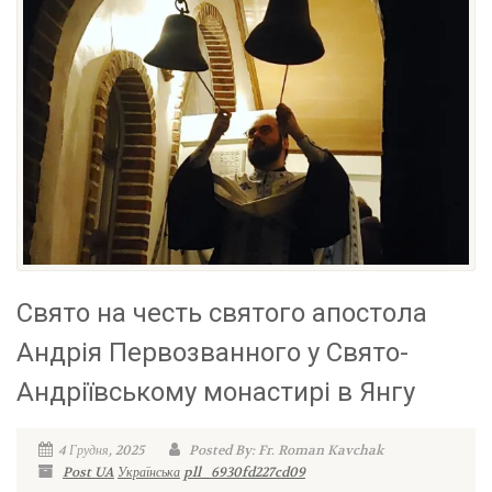
Свято на честь святого апостола
Андрія Первозванного у Свято-
Андріївському монастирі в Янгу
4 Грудня, 2025
Posted By: Fr. Roman Kavchak
Post UA
Українська
pll_6930fd227cd09