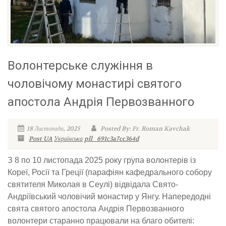
Волонтерське служіння в
чоловічому монастирі святого
апостола Андрія Первозванного
18 Листопада, 2025
Posted By: Fr. Roman Kavchak
Post UA
Українська
pll_691c3a7cc364d
З 8 по 10 листопада 2025 року група волонтерів із
Кореї, Росії та Греції (парафіян кафедрального собору
святителя Миколая в Сеулі) відвідала Свято-
Андріївський чоловічий монастир у Янгу. Напередодні
свята святого апостола Андрія Первозванного
волонтери старанно працювали на благо обителі: