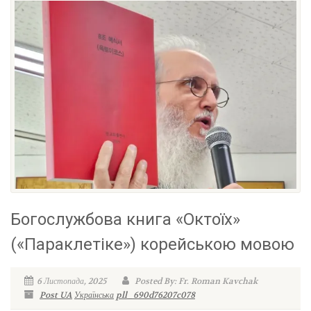
Богослужбова книга «Октоїх»
(«Параклетіке») корейською мовою
6 Листопада, 2025
Posted By: Fr. Roman Kavchak
Post UA
Українська
pll_690d76207c078