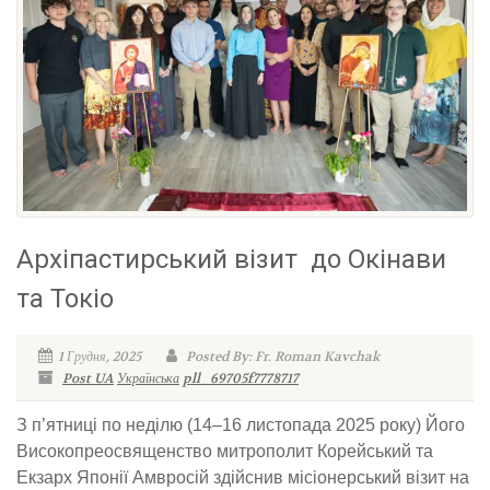
Архіпастирський візит до Окінави
та Токіо
1 Грудня, 2025
Posted By: Fr. Roman Kavchak
Post UA
Українська
pll_69705f7778717
З п’ятниці по неділю (14–16 листопада 2025 року) Його
Високопреосвященство митрополит Корейський та
Екзарх Японії Амвросій здійснив місіонерський візит на