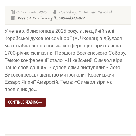
8 Листопада, 2025
Posted By: Fr. Roman Kavchak
Post UA
Українська
pll_690eed343a9c2
У четвер, 6 листопада 2025 року, в лекційній залі
Корейської духовної семінарії (м. Чхонан) відбулася
масштабна богословська конференція, присвячена
1700‑річчю скликання Першого Вселенського Собору.
Темою конференції стало: «Нікейський Символ віри:
наше сповідання». З доповідями виступили: • Його
Високопреосвященство митрополит Корейський і
Екзарх Японії Амвросій. Тема: «Символ віри як
провідник до...
CONTINUE READING