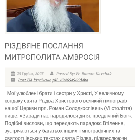
РІЗДВЯНЕ ПОСЛАННЯ
МИТРОПОЛИТА АМВРОСІЯ
20 Грудня, 2025
Posted By: Fr. Roman Kavchak
Post UA
Українська
pll_694654966d4ba
Мої улюблені брати і сестри у Христі, У величному
кондаку свята Різдва Христового великий гімнограф
нашої Церкви прп. Роман Солодкоспівець (VI століття)
пише: «Заради нас народилося дитя, предвічний Бог».
Подібні вислови, що передають парадокс Втілення,
зустрічаються у багатьох інших гімнографічних та
святоотцівських текстах свята Різдва, підкреслюючи