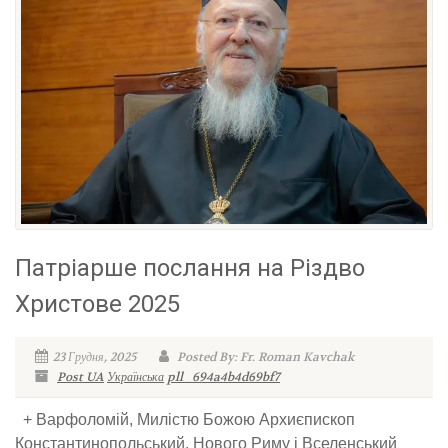
Патріарше послання на Різдво
Христове 2025
23 Грудня, 2025
Posted By: Fr. Roman Kavchak
Post UA
Українська
pll_694a4b4d69bf7
+ Варфоломій, Милістю Божою Архиєпископ
Константинопольський, Нового Риму і Вселенський