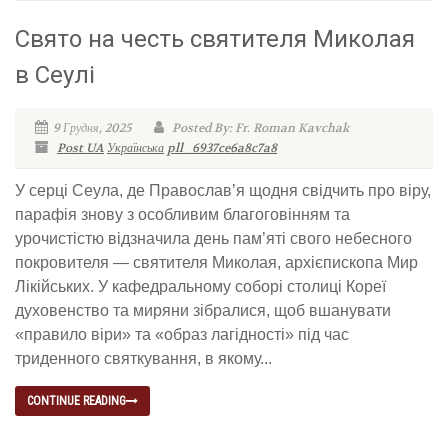
Свято на честь святителя Миколая
в Сеулі
9 Грудня, 2025
Posted By: Fr. Roman Kavchak
Post UA
Українська
pll_6937ce6a8c7a8
У серці Сеула, де Православ’я щодня свідчить про віру,
парафія знову з особливим благоговінням та
урочистістю відзначила день пам’яті свого небесного
покровителя — святителя Миколая, архієпископа Мир
Лікійських. У кафедральному соборі столиці Кореї
духовенство та миряни зібралися, щоб вшанувати
«правило віри» та «образ лагідності» під час
триденного святкування, в якому...
CONTINUE READING