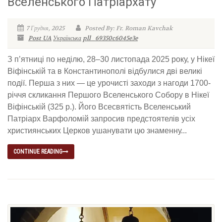
Вселенського Патріархату
7 Грудня, 2025
Posted By: Fr. Roman Kavchak
Post UA
Українська
pll_69350c6045e3e
З п’ятниці по неділю, 28–30 листопада 2025 року, у Нікеї
Віфінській та в Константинополі відбулися дві великі
події. Перша з них — це урочисті заходи з нагоди 1700-
річчя скликання Першого Вселенського Собору в Нікеї
Віфінській (325 р.). Його Всесвятість Вселенський
Патріарх Варфоломій запросив предстоятелів усіх
християнських Церков ушанувати цю знаменну...
CONTINUE READING