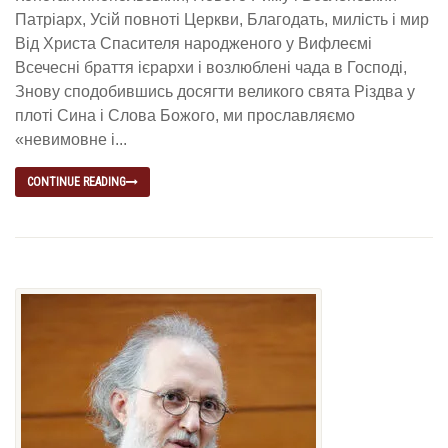
Патріарх, Усій повноті Церкви, Благодать, милість і мир
Від Христа Спасителя народженого у Вифлеємі
Всечесні браття ієрархи і возлюблені чада в Господі,
Знову сподобившись досягти великого свята Різдва у
плоті Сина і Слова Божого, ми прославляємо
«невимовне і...
CONTINUE READING