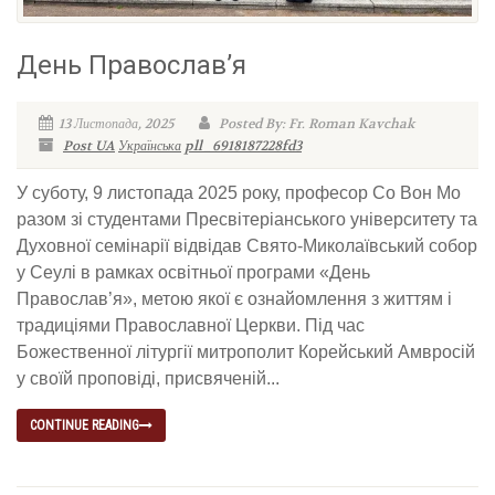
День Православ’я
13 Листопада, 2025
Posted By: Fr. Roman Kavchak
Post UA
Українська
pll_6918187228fd3
У суботу, 9 листопада 2025 року, професор Со Вон Мо
разом зі студентами Пресвітеріанського університету та
Духовної семінарії відвідав Свято-Миколаївський собор
у Сеулі в рамках освітньої програми «День
Православ’я», метою якої є ознайомлення з життям і
традиціями Православної Церкви. Під час
Божественної літургії митрополит Корейський Амвросій
у своїй проповіді, присвяченій...
CONTINUE READING