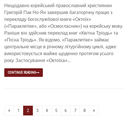
Нещодавно корейський православний християнин
Григорій Пак Но-Ян завершив багаторічну працю з
перекладу богослужбової книги «Октоїх»
(«Параклетіке», або «Осмогласник») на корейську мову.
Раніше він здійснив переклад книг «Квітна Тріодь» та
«Пісна Тріодь». Як відомо, «Параклетіке» займає
центральне місце в річному літургійному циклі, адже
використовується майже щоденно протягом усього
року. Застосування «Октоїха»...
CONTINUE READING
1
2
3
4
5
6
7
8