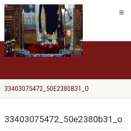
33403075472_50E2380B31_O
33403075472_50e2380b31_o